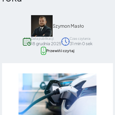
Szymon Masło
Data publikacji:
Czas czytania:
18 grudnia 2025
31 min 0 sek
Przewiń i czytaj