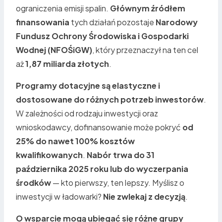
ograniczenia emisji spalin.
Głównym źródłem
finansowania
tych działań pozostaje
Narodowy
Fundusz Ochrony Środowiska i Gospodarki
Wodnej
(NFOŚiGW)
, który przeznaczył na ten cel
aż
1,87 miliarda złotych
.
Programy dotacyjne są elastyczne i
dostosowane do różnych potrzeb inwestorów
.
W zależności od rodzaju inwestycji oraz
wnioskodawcy, dofinansowanie może pokryć
od
25% do nawet 100% kosztów
kwalifikowanych
.
Nabór trwa do 31
października 2025 roku lub do wyczerpania
środków
— kto pierwszy, ten lepszy. Myślisz o
inwestycji w ładowarki?
Nie zwlekaj z decyzją
.
O wsparcie mogą ubiegać się różne grupy