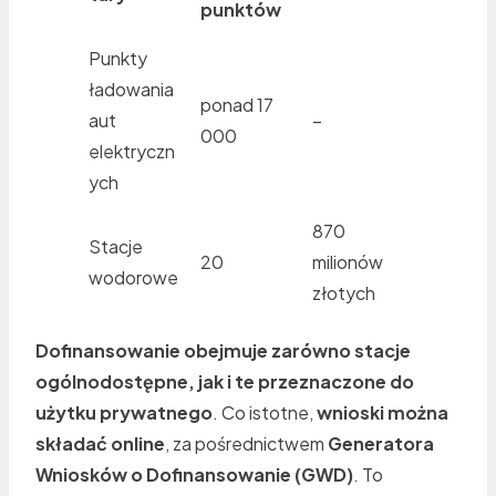
punktów
Punkty
ładowania
ponad 17
aut
–
000
elektryczn
ych
870
Stacje
20
milionów
wodorowe
złotych
Dofinansowanie obejmuje zarówno stacje
ogólnodostępne, jak i te przeznaczone do
użytku prywatnego
. Co istotne,
wnioski można
składać online
, za pośrednictwem
Generatora
Wniosków o Dofinansowanie (GWD)
. To