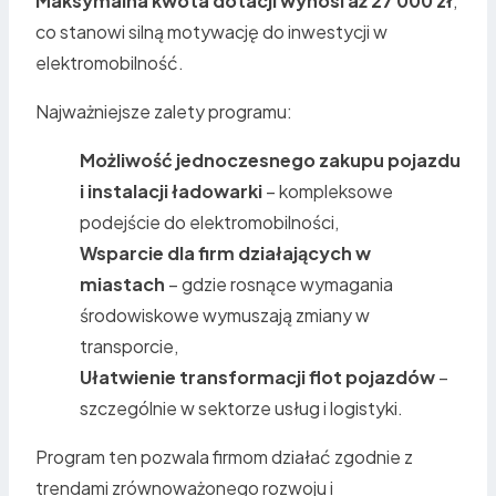
Maksymalna kwota dotacji wynosi aż 27 000 zł
,
co stanowi silną motywację do inwestycji w
elektromobilność.
Najważniejsze zalety programu:
Możliwość jednoczesnego zakupu pojazdu
i instalacji ładowarki
– kompleksowe
podejście do elektromobilności,
Wsparcie dla firm działających w
miastach
– gdzie rosnące wymagania
środowiskowe wymuszają zmiany w
transporcie,
Ułatwienie transformacji flot pojazdów
–
szczególnie w sektorze usług i logistyki.
Program ten pozwala firmom działać zgodnie z
trendami zrównoważonego rozwoju i