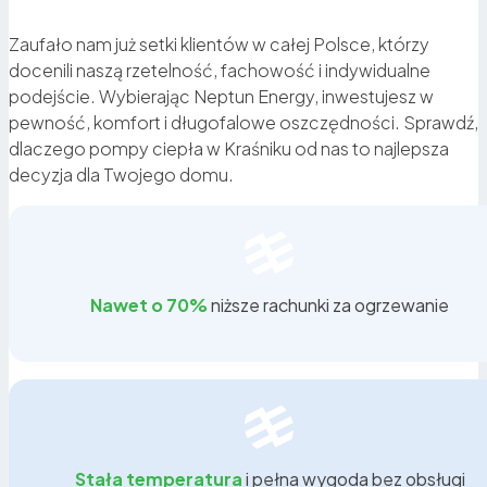
Zaufało nam już setki klientów w całej Polsce, którzy
docenili naszą rzetelność, fachowość i indywidualne
podejście. Wybierając Neptun Energy, inwestujesz w
pewność, komfort i długofalowe oszczędności. Sprawdź,
dlaczego pompy ciepła w Kraśniku od nas to najlepsza
decyzja dla Twojego domu.
Nawet o 70%
niższe rachunki za ogrzewanie
Szybszy zwrot
i niższy koszt początkowy.
Dotacje i ulgi podatkowe.
Programy Czyste
Stała temperatura
i pełna wygoda bez obsługi
Powietrze i Mój Prąd 6.0 umożliwiają uzyskanie nawet