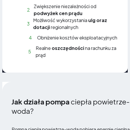
Zwiększenie niezależności od
2
podwyżek cen prądu
Możliwość wykorzystania
ulg oraz
3
dotacji
regionalnych
4
Obniżenie kosztów eksploatacyjnych
Realne
oszczędności
na rachunku za
5
prąd
Jak działa pompa
ciepła powietrze-
woda?
Pompa ciepła powietrze-woda pobiera energię cieplną