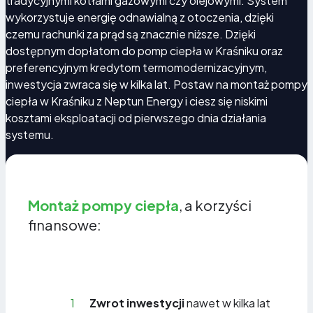
tradycyjnymi kotłami gazowymi czy olejowymi. System
wykorzystuje energię odnawialną z otoczenia, dzięki
czemu rachunki za prąd są znacznie niższe. Dzięki
dostępnym dopłatom do pomp ciepła w Kraśniku oraz
preferencyjnym kredytom termomodernizacyjnym,
inwestycja zwraca się w kilka lat. Postaw na montaż pompy
ciepła w Kraśniku z Neptun Energy i ciesz się niskimi
kosztami eksploatacji od pierwszego dnia działania
systemu.
Montaż pompy ciepła
, a korzyści
finansowe:
1
Zwrot inwestycji
nawet w kilka lat