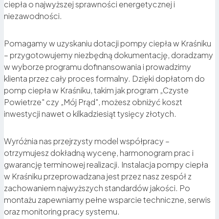
ciepła o najwyższej sprawności energetycznej i
niezawodności.
Czyste powietrze
i realny wkład w ochronę
Pomagamy w uzyskaniu dotacji pompy ciepła w Kraśniku
środowiska
– przygotowujemy niezbędną dokumentację, doradzamy
w wyborze programu dofinansowania i prowadzimy
klienta przez cały proces formalny. Dzięki dopłatom do
Ekologia i czyste powietrze.
Brak spalania i emisji
pomp ciepła w Kraśniku, takim jak program „Czyste
CO₂. Pompy ciepła to przyszłość ogrzewania zgodna
Powietrze" czy „Mój Prąd", możesz obniżyć koszt
z ideą zielonej transformacji.
inwestycji nawet o kilkadziesiąt tysięcy złotych.
Wyróżnia nas przejrzysty model współpracy –
otrzymujesz dokładną wycenę, harmonogram prac i
gwarancję terminowej realizacji. Instalacja pompy ciepła
w Kraśniku przeprowadzana jest przez nasz zespół z
zachowaniem najwyższych standardów jakości. Po
montażu zapewniamy pełne wsparcie techniczne, serwis
oraz monitoring pracy systemu.