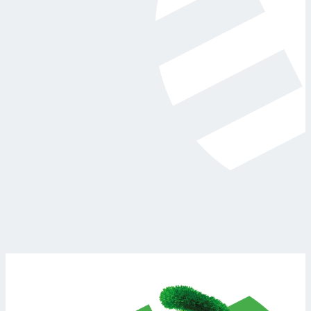
Stała temperatura
i pełna wygoda bez
obsługi