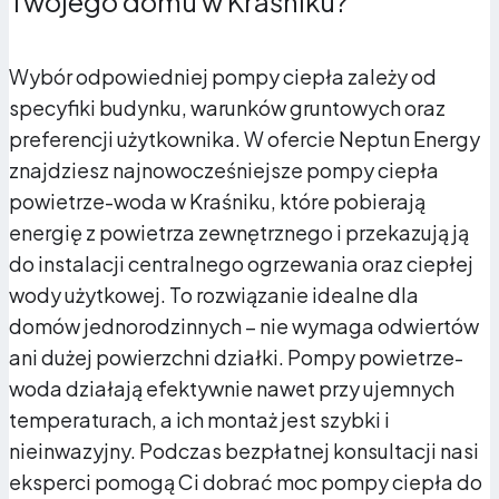
Twojego domu w Kraśniku?
Wybór odpowiedniej pompy ciepła zależy od
specyfiki budynku, warunków gruntowych oraz
preferencji użytkownika. W ofercie Neptun Energy
znajdziesz najnowocześniejsze pompy ciepła
powietrze-woda w Kraśniku, które pobierają
energię z powietrza zewnętrznego i przekazują ją
do instalacji centralnego ogrzewania oraz ciepłej
Ogrzewanie domu
całkowicie za darmo
wody użytkowej. To rozwiązanie idealne dla
domów jednorodzinnych – nie wymaga odwiertów
ani dużej powierzchni działki. Pompy powietrze-
Współpraca z fotowoltaiką.
W połączeniu z
instalacją PV pompa ciepła staje się niemal
woda działają efektywnie nawet przy ujemnych
bezkosztowym źródłem energii.
temperaturach, a ich montaż jest szybki i
nieinwazyjny. Podczas bezpłatnej konsultacji nasi
eksperci pomogą Ci dobrać moc pompy ciepła do