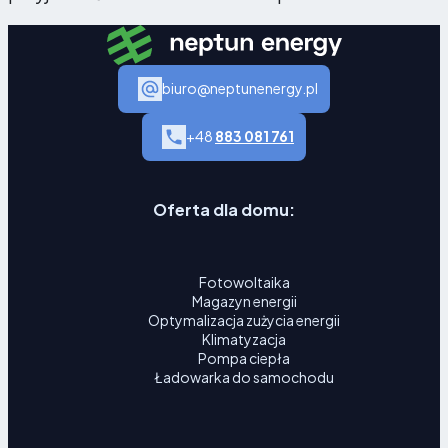
biuro@neptunenergy.pl
+48
883 081 761
Oferta dla domu:
Fotowoltaika
Magazyn energii
Optymalizacja zużycia energii
Klimatyzacja
Pompa ciepła
Ładowarka do samochodu