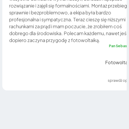
rozwiązanie i zajęli się formalnościami. Montaż przebiegł
sz
sprawnie i bezproblemowo, a ekipa była bardzo
profesjonalna i sympatyczna. Teraz cieszę się niższymi
rachunkami za prąd i mam poczucie, że zrobiłem coś
a
dobrego dla środowiska. Polecam każdemu, nawet jeśli
dopiero zaczyna przygodę z fotowoltaiką.
ię
Pan Sebast
Fotowoltai
sprawdź opi