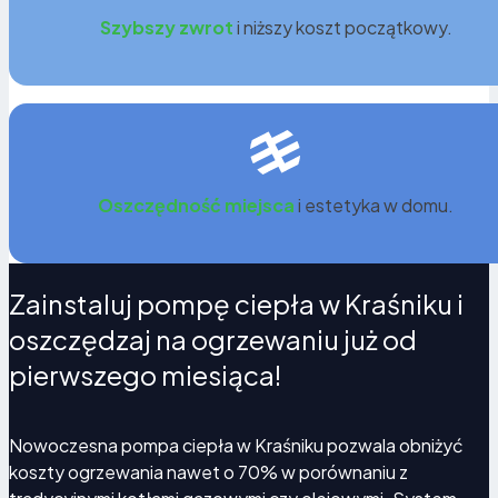
Szybszy zwrot
i niższy koszt początkowy.
Oszczędność miejsca
i estetyka w domu.
Oszczędność miejsca
i estetyka w domu.
Jedno urządzenie – ogrzewanie, chłodzenie,
ciepła woda.
Nowoczesne pompy powietrze–woda
Zainstaluj pompę ciepła w Kraśniku i
zapewniają pełny komfort cieplny przez cały rok.
oszczędzaj na ogrzewaniu już od
pierwszego miesiąca!
Nowoczesna pompa ciepła w Kraśniku pozwala obniżyć
koszty ogrzewania nawet o 70% w porównaniu z