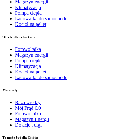
Magazyn energii
Klimatyzacja
Pompa ciepła
Ładowarka do samochodu
Kocioł na pellet
Oferta dla rolnictwa:
Fotowoltaika
Magazyn energii
Pompa ciepła
Klimatyzacja
Kocioł na pellet
Ładowarka do samochodu
Materiały:
Baza wiedzy
Mój Prąd 6.0
Fotowoltaika
Magazyn Energii
Dotacje i ulgi
To może być dla Ciebie: