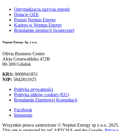
Optymalizacja zużycia energii
Dotacje OZE
Poznaj Neptun Energy
Kariera w Neptun Energy
Regulamin promocji świątecznej
Neptun Energy Sp. z o.o.
Olivia Business Centre
Aleja Grunwaldzka 472B
80-309 Gdańsk
KRS:
0000941851
NIP:
5842811925
Polityka prywatności
Polityka plików cookies (EU)
Regulamin Darmowej Konsultacji
Facebook
Instagram
Wszystkie prawa zastrzeżone © Neptun Energy sp z o.o. 2025.
This site is protected by reCAPTCHA and the Google.
Privacy