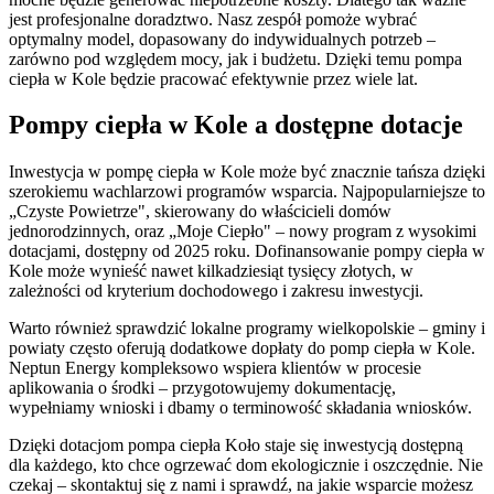
jest profesjonalne doradztwo. Nasz zespół pomoże wybrać
optymalny model, dopasowany do indywidualnych potrzeb –
zarówno pod względem mocy, jak i budżetu. Dzięki temu pompa
ciepła w Kole będzie pracować efektywnie przez wiele lat.
Pompy ciepła w Kole a dostępne dotacje
Inwestycja w pompę ciepła w Kole może być znacznie tańsza dzięki
szerokiemu wachlarzowi programów wsparcia. Najpopularniejsze to
„Czyste Powietrze", skierowany do właścicieli domów
jednorodzinnych, oraz „Moje Ciepło" – nowy program z wysokimi
dotacjami, dostępny od 2025 roku. Dofinansowanie pompy ciepła w
Kole może wynieść nawet kilkadziesiąt tysięcy złotych, w
zależności od kryterium dochodowego i zakresu inwestycji.
Warto również sprawdzić lokalne programy wielkopolskie – gminy i
powiaty często oferują dodatkowe dopłaty do pomp ciepła w Kole.
Neptun Energy kompleksowo wspiera klientów w procesie
aplikowania o środki – przygotowujemy dokumentację,
wypełniamy wnioski i dbamy o terminowość składania wniosków.
Dzięki dotacjom pompa ciepła Koło staje się inwestycją dostępną
dla każdego, kto chce ogrzewać dom ekologicznie i oszczędnie. Nie
czekaj – skontaktuj się z nami i sprawdź, na jakie wsparcie możesz