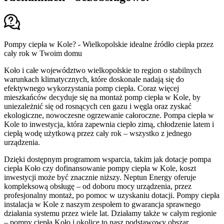
Pompy ciepła w Kole? - Wielkopolskie idealne źródło ciepła przez
cały rok w Twoim domu
Koło i całe województwo wielkopolskie to region o stabilnych
warunkach klimatycznych, które doskonale nadają się do
efektywnego wykorzystania pomp ciepła. Coraz więcej
mieszkańców decyduje się na montaż pomp ciepła w Kole, by
uniezależnić się od rosnących cen gazu i węgla oraz zyskać
ekologiczne, nowoczesne ogrzewanie całoroczne. Pompa ciepła w
Kole to inwestycja, która zapewnia ciepło zimą, chłodzenie latem i
ciepłą wodę użytkową przez cały rok – wszystko z jednego
urządzenia.
Dzięki dostępnym programom wsparcia, takim jak dotacje pompa
ciepła Koło czy dofinansowanie pompy ciepła w Kole, koszt
inwestycji może być znacznie niższy. Neptun Energy oferuje
kompleksową obsługę – od doboru mocy urządzenia, przez
profesjonalny montaż, po pomoc w uzyskaniu dotacji. Pompy ciepła
instalacja w Kole z naszym zespołem to gwarancja sprawnego
działania systemu przez wiele lat. Działamy także w całym regionie
– pompy ciepła Koło i okolice to nasz podstawowy obszar