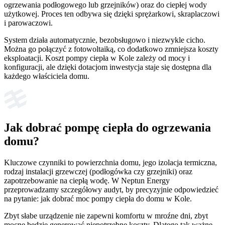
ogrzewania podłogowego lub grzejników) oraz do ciepłej wody
użytkowej. Proces ten odbywa się dzięki sprężarkowi, skraplaczowi
i parowaczowi.
System działa automatycznie, bezobsługowo i niezwykle cicho.
Można go połączyć z fotowoltaiką, co dodatkowo zmniejsza koszty
eksploatacji. Koszt pompy ciepła w Kole zależy od mocy i
konfiguracji, ale dzięki dotacjom inwestycja staje się dostępna dla
każdego właściciela domu.
Jak dobrać pompę ciepła do ogrzewania
domu?
Kluczowe czynniki to powierzchnia domu, jego izolacja termiczna,
rodzaj instalacji grzewczej (podłogówka czy grzejniki) oraz
zapotrzebowanie na ciepłą wodę. W Neptun Energy
przeprowadzamy szczegółowy audyt, by precyzyjnie odpowiedzieć
na pytanie: jak dobrać moc pompy ciepła do domu w Kole.
Zbyt słabe urządzenie nie zapewni komfortu w mroźne dni, zbyt
mocne będzie generować niepotrzebne koszty. Dlatego tak ważne