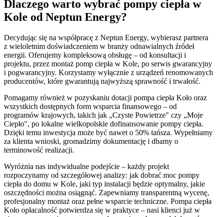
Dlaczego warto wybrać pompy ciepła w
Kole od Neptun Energy?
Decydując się na współpracę z Neptun Energy, wybierasz partnera
z wieloletnim doświadczeniem w branży odnawialnych źródeł
energii. Oferujemy kompleksową obsługę – od konsultacji i
projektu, przez montaż pomp ciepła w Kole, po serwis gwarancyjny
i pogwarancyjny. Korzystamy wyłącznie z urządzeń renomowanych
producentów, które gwarantują najwyższą sprawność i trwałość.
Pomagamy również w pozyskaniu dotacji pompa ciepła Koło oraz
wszystkich dostępnych form wsparcia finansowego – od
programów krajowych, takich jak „Czyste Powietrze" czy „Moje
Ciepło", po lokalne wielkopolskie dofinansowanie pompy ciepła.
Dzięki temu inwestycja może być nawet o 50% tańsza. Wypełniamy
za klienta wnioski, gromadzimy dokumentację i dbamy o
terminowość realizacji.
Wyróżnia nas indywidualne podejście – każdy projekt
rozpoczynamy od szczegółowej analizy: jak dobrać moc pompy
ciepła do domu w Kole, jaki typ instalacji będzie optymalny, jakie
oszczędności można osiągnąć. Zapewniamy transparentną wycenę,
profesjonalny montaż oraz pełne wsparcie techniczne. Pompa ciepła
Koło opłacalność potwierdza się w praktyce – nasi klienci już w