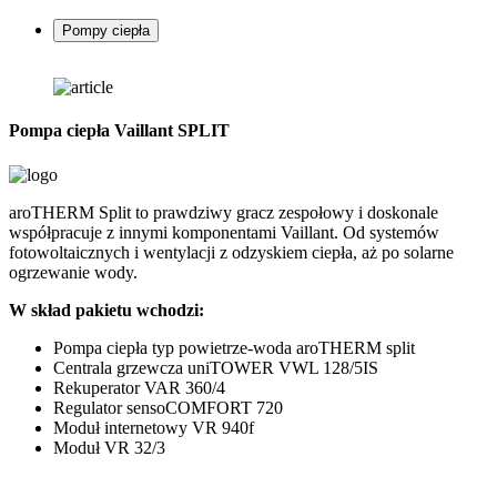
Pompy ciepła
Pompa ciepła Vaillant SPLIT
P
aroTHERM Split to prawdziwy gracz zespołowy i doskonale
G
współpracuje z innymi komponentami Vaillant. Od systemów
d
fotowoltaicznych i wentylacji z odzyskiem ciepła, aż po solarne
o
ogrzewanie wody.
z
W skład pakietu wchodzi:
C
Pompa ciepła typ powietrze-woda aroTHERM split
Centrala grzewcza uniTOWER VWL 128/5IS
Rekuperator VAR 360/4
Regulator sensoCOMFORT 720
Moduł internetowy VR 940f
Moduł VR 32/3