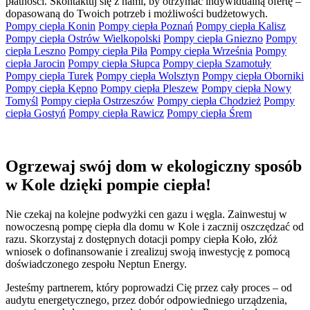
płatności. Skontaktuj się z nami, by otrzymać indywidualną ofertę –
dopasowaną do Twoich potrzeb i możliwości budżetowych.
Pompy ciepła Konin
Pompy ciepła Poznań
Pompy ciepła Kalisz
Pompy ciepła Ostrów Wielkopolski
Pompy ciepła Gniezno
Pompy
ciepła Leszno
Pompy ciepła Piła
Pompy ciepła Września
Pompy
ciepła Jarocin
Pompy ciepła Słupca
Pompy ciepła Szamotuły
Pompy ciepła Turek
Pompy ciepła Wolsztyn
Pompy ciepła Oborniki
Pompy ciepła Kępno
Pompy ciepła Pleszew
Pompy ciepła Nowy
Tomyśl
Pompy ciepła Ostrzeszów
Pompy ciepła Chodzież
Pompy
ciepła Gostyń
Pompy ciepła Rawicz
Pompy ciepła Śrem
Ogrzewaj swój dom w ekologiczny sposób
w Kole dzięki pompie ciepła!
Nie czekaj na kolejne podwyżki cen gazu i węgla. Zainwestuj w
nowoczesną pompę ciepła dla domu w Kole i zacznij oszczędzać od
razu. Skorzystaj z dostępnych dotacji pompy ciepła Koło, złóż
wniosek o dofinansowanie i zrealizuj swoją inwestycję z pomocą
doświadczonego zespołu Neptun Energy.
Jesteśmy partnerem, który poprowadzi Cię przez cały proces – od
audytu energetycznego, przez dobór odpowiedniego urządzenia,