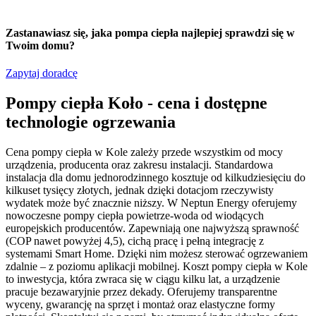
Zastanawiasz się,
jaka pompa ciepła
najlepiej sprawdzi się w
Twoim domu?
Zapytaj doradcę
Pompy ciepła Koło - cena i dostępne
technologie ogrzewania
Cena pompy ciepła w Kole zależy przede wszystkim od mocy
urządzenia, producenta oraz zakresu instalacji. Standardowa
instalacja dla domu jednorodzinnego kosztuje od kilkudziesięciu do
kilkuset tysięcy złotych, jednak dzięki dotacjom rzeczywisty
wydatek może być znacznie niższy. W Neptun Energy oferujemy
nowoczesne pompy ciepła powietrze-woda od wiodących
europejskich producentów. Zapewniają one najwyższą sprawność
(COP nawet powyżej 4,5), cichą pracę i pełną integrację z
systemami Smart Home. Dzięki nim możesz sterować ogrzewaniem
zdalnie – z poziomu aplikacji mobilnej. Koszt pompy ciepła w Kole
to inwestycja, która zwraca się w ciągu kilku lat, a urządzenie
pracuje bezawaryjnie przez dekady. Oferujemy transparentne
wyceny, gwarancję na sprzęt i montaż oraz elastyczne formy