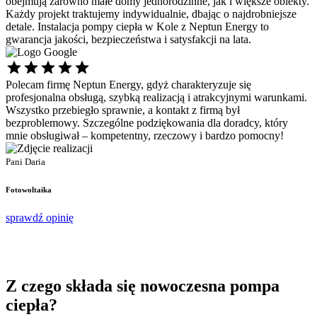
obejmują zarówno małe domy jednorodzinne, jak i większe obiekty.
Każdy projekt traktujemy indywidualnie, dbając o najdrobniejsze
detale. Instalacja pompy ciepła w Kole z Neptun Energy to
gwarancja jakości, bezpieczeństwa i satysfakcji na lata.
Polecam firmę Neptun Energy, gdyż charakteryzuje się
Ś
profesjonalna obsługą, szybką realizacją i atrakcyjnymi warunkami.
s
Wszystko przebiegło sprawnie, a kontakt z firmą był
p
bezproblemowy. Szczególne podziękowania dla doradcy, który
d
mnie obsługiwał – kompetentny, rzeczowy i bardzo pomocny!
P
P
Pani Daria
F
Fotowoltaika
s
sprawdź opinię
Z czego składa się
nowoczesna pompa
ciepła
?