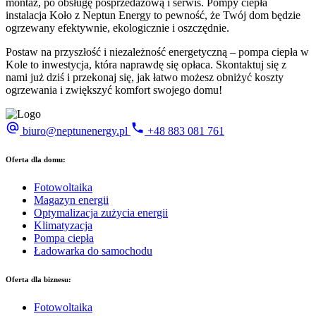
montaż, po obsługę posprzedażową i serwis. Pompy ciepła
instalacja Koło z Neptun Energy to pewność, że Twój dom będzie
ogrzewany efektywnie, ekologicznie i oszczędnie.
Postaw na przyszłość i niezależność energetyczną – pompa ciepła w
Kole to inwestycja, która naprawdę się opłaca. Skontaktuj się z
nami już dziś i przekonaj się, jak łatwo możesz obniżyć koszty
ogrzewania i zwiększyć komfort swojego domu!
biuro@neptunenergy.pl
+48
883 081 761
Oferta dla domu:
Fotowoltaika
Magazyn energii
Optymalizacja zużycia energii
Klimatyzacja
Pompa ciepła
Ładowarka do samochodu
Oferta dla biznesu:
Fotowoltaika