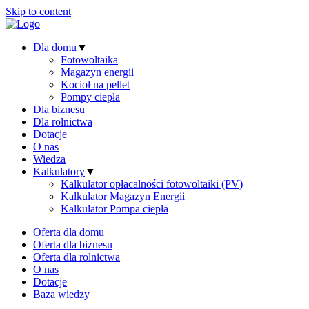
Skip to content
Dla domu
▼
Fotowoltaika
Magazyn energii
Kocioł na pellet
Pompy ciepła
Dla biznesu
Dla rolnictwa
Dotacje
O nas
Wiedza
Kalkulatory
▼
Kalkulator opłacalności fotowoltaiki (PV)
Kalkulator Magazyn Energii
Kalkulator Pompa ciepła
Oferta dla domu
Oferta dla biznesu
Oferta dla rolnictwa
O nas
Dotacje
Baza wiedzy