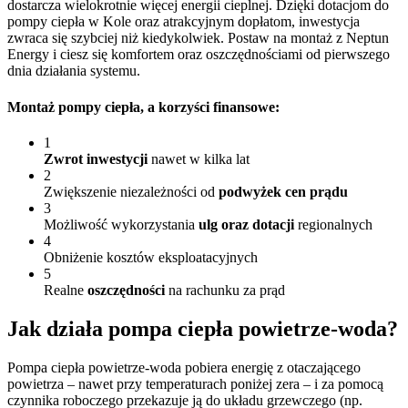
dostarcza wielokrotnie więcej energii cieplnej. Dzięki dotacjom do
pompy ciepła w Kole oraz atrakcyjnym dopłatom, inwestycja
zwraca się szybciej niż kiedykolwiek. Postaw na montaż z Neptun
Energy i ciesz się komfortem oraz oszczędnościami od pierwszego
dnia działania systemu.
Montaż pompy ciepła
, a korzyści finansowe:
1
Zwrot inwestycji
nawet w kilka lat
2
Zwiększenie niezależności od
podwyżek cen prądu
3
Możliwość wykorzystania
ulg oraz dotacji
regionalnych
4
Obniżenie kosztów eksploatacyjnych
5
Realne
oszczędności
na rachunku za prąd
Jak działa pompa
ciepła powietrze-woda?
Pompa ciepła powietrze-woda pobiera energię z otaczającego
powietrza – nawet przy temperaturach poniżej zera – i za pomocą
czynnika roboczego przekazuje ją do układu grzewczego (np.