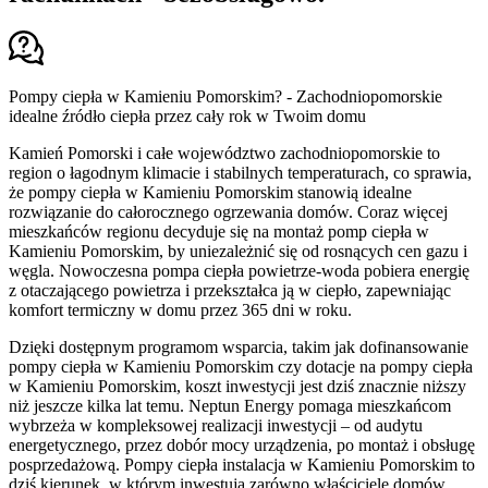
Pompy ciepła w Kamieniu Pomorskim? - Zachodniopomorskie
idealne źródło ciepła przez cały rok w Twoim domu
Kamień Pomorski i całe województwo zachodniopomorskie to
region o łagodnym klimacie i stabilnych temperaturach, co sprawia,
że pompy ciepła w Kamieniu Pomorskim stanowią idealne
rozwiązanie do całorocznego ogrzewania domów. Coraz więcej
mieszkańców regionu decyduje się na montaż pomp ciepła w
Kamieniu Pomorskim, by uniezależnić się od rosnących cen gazu i
węgla. Nowoczesna pompa ciepła powietrze-woda pobiera energię
z otaczającego powietrza i przekształca ją w ciepło, zapewniając
komfort termiczny w domu przez 365 dni w roku.
Dzięki dostępnym programom wsparcia, takim jak dofinansowanie
pompy ciepła w Kamieniu Pomorskim czy dotacje na pompy ciepła
w Kamieniu Pomorskim, koszt inwestycji jest dziś znacznie niższy
niż jeszcze kilka lat temu. Neptun Energy pomaga mieszkańcom
wybrzeża w kompleksowej realizacji inwestycji – od audytu
energetycznego, przez dobór mocy urządzenia, po montaż i obsługę
posprzedażową. Pompy ciepła instalacja w Kamieniu Pomorskim to
dziś kierunek, w którym inwestują zarówno właściciele domów