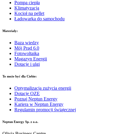
Pompa ciepła
Klimatyzacja
Kocioł na pellet
Ładowarka do samochodu
Materiały:
Baza wiedzy
Mój Prąd 6.0
Fotowoltaika
Magazyn Energii
Dotacje i ulgi
To może być dla Ciebie:
Optymalizacja zużycia energii
Dotacje OZE
Poznaj Neptun Energy
Kariera w Neptun Energy
Regulamin promocji świątecznej
Neptun Energy Sp. z o.o.
Olivia Business Centre