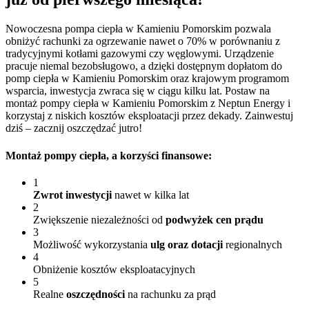
Nowoczesna pompa ciepła w Kamieniu Pomorskim pozwala
obniżyć rachunki za ogrzewanie nawet o 70% w porównaniu z
tradycyjnymi kotłami gazowymi czy węglowymi. Urządzenie
pracuje niemal bezobsługowo, a dzięki dostępnym dopłatom do
pomp ciepła w Kamieniu Pomorskim oraz krajowym programom
wsparcia, inwestycja zwraca się w ciągu kilku lat. Postaw na
montaż pompy ciepła w Kamieniu Pomorskim z Neptun Energy i
korzystaj z niskich kosztów eksploatacji przez dekady. Zainwestuj
dziś – zacznij oszczędzać jutro!
Montaż pompy ciepła
, a korzyści finansowe:
1
Zwrot inwestycji
nawet w kilka lat
2
Zwiększenie niezależności od
podwyżek cen prądu
3
Możliwość wykorzystania
ulg oraz dotacji
regionalnych
4
Obniżenie kosztów eksploatacyjnych
5
Realne
oszczędności
na rachunku za prąd