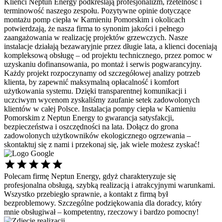
Klienci Neptun Energy podkreślają profesjonalizm, rzetelność i
terminowość naszego zespołu. Pozytywne opinie dotyczące
montażu pomp ciepła w Kamieniu Pomorskim i okolicach
potwierdzają, że nasza firma to synonim jakości i pełnego
zaangażowania w realizację projektów grzewczych. Nasze
instalacje działają bezawaryjnie przez długie lata, a klienci doceniają
kompleksową obsługę – od projektu technicznego, przez pomoc w
uzyskaniu dofinansowania, po montaż i serwis pogwarancyjny.
Każdy projekt rozpoczynamy od szczegółowej analizy potrzeb
klienta, by zapewnić maksymalną opłacalność i komfort
użytkowania systemu. Dzięki transparentnej komunikacji i
uczciwym wycenom zyskaliśmy zaufanie setek zadowolonych
klientów w całej Polsce. Instalacja pompy ciepła w Kamieniu
Pomorskim z Neptun Energy to gwarancja satysfakcji,
bezpieczeństwa i oszczędności na lata. Dołącz do grona
zadowolonych użytkowników ekologicznego ogrzewania –
skontaktuj się z nami i przekonaj się, jak wiele możesz zyskać!
Polecam firmę Neptun Energy, gdyż charakteryzuje się
Ś
profesjonalna obsługą, szybką realizacją i atrakcyjnymi warunkami.
s
Wszystko przebiegło sprawnie, a kontakt z firmą był
p
bezproblemowy. Szczególne podziękowania dla doradcy, który
d
mnie obsługiwał – kompetentny, rzeczowy i bardzo pomocny!
P
P