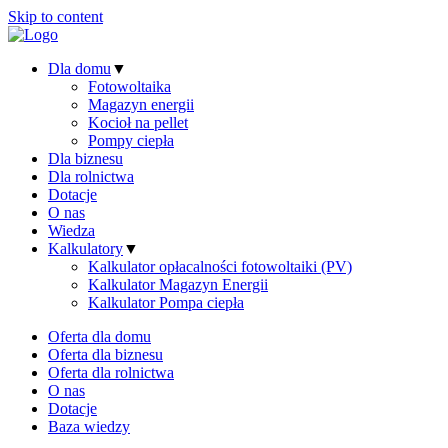
Skip to content
Dla domu
▼
Fotowoltaika
Magazyn energii
Kocioł na pellet
Pompy ciepła
Dla biznesu
Dla rolnictwa
Dotacje
O nas
Wiedza
Kalkulatory
▼
Kalkulator opłacalności fotowoltaiki (PV)
Kalkulator Magazyn Energii
Kalkulator Pompa ciepła
Oferta dla domu
Oferta dla biznesu
Oferta dla rolnictwa
O nas
Dotacje
Baza wiedzy