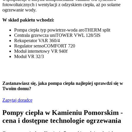
fotowoltaicznych i wentylacji z odzyskiem ciepła, aż po solarne
o
ogrzewanie wody.
z
W skład pakietu wchodzi:
C
Pompa ciepła typ powietrze-woda aroTHERM split
Centrala grzewcza uniTOWER VWL 128/5IS
Rekuperator VAR 360/4
Regulator sensoCOMFORT 720
Moduł internetowy VR 940f
Moduł VR 32/3
Zastanawiasz się,
jaka pompa ciepła
najlepiej sprawdzi się w
Twoim domu?
Zapytaj doradcę
Pompy ciepła w Kamieniu Pomorskim -
cena i dostępne technologie ogrzewania