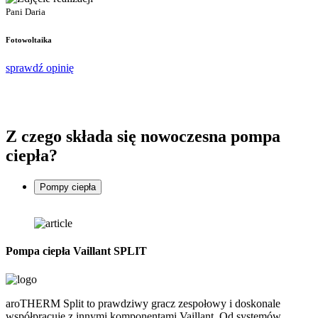
Pani Daria
F
Fotowoltaika
s
sprawdź opinię
Z czego składa się
nowoczesna pompa
ciepła
?
Pompy ciepła
Pompa ciepła Vaillant SPLIT
P
aroTHERM Split to prawdziwy gracz zespołowy i doskonale
G
współpracuje z innymi komponentami Vaillant. Od systemów
d