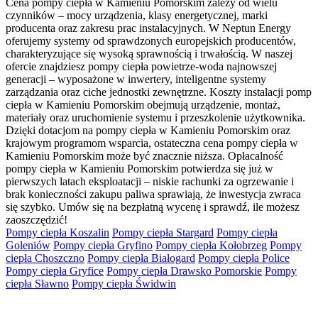
Cena pompy ciepła w Kamieniu Pomorskim zależy od wielu
czynników – mocy urządzenia, klasy energetycznej, marki
producenta oraz zakresu prac instalacyjnych. W Neptun Energy
oferujemy systemy od sprawdzonych europejskich producentów,
charakteryzujące się wysoką sprawnością i trwałością. W naszej
ofercie znajdziesz pompy ciepła powietrze-woda najnowszej
generacji – wyposażone w inwertery, inteligentne systemy
zarządzania oraz ciche jednostki zewnętrzne. Koszty instalacji pomp
ciepła w Kamieniu Pomorskim obejmują urządzenie, montaż,
materiały oraz uruchomienie systemu i przeszkolenie użytkownika.
Dzięki dotacjom na pompy ciepła w Kamieniu Pomorskim oraz
krajowym programom wsparcia, ostateczna cena pompy ciepła w
Kamieniu Pomorskim może być znacznie niższa. Opłacalność
pompy ciepła w Kamieniu Pomorskim potwierdza się już w
pierwszych latach eksploatacji – niskie rachunki za ogrzewanie i
brak konieczności zakupu paliwa sprawiają, że inwestycja zwraca
się szybko. Umów się na bezpłatną wycenę i sprawdź, ile możesz
zaoszczędzić!
Pompy ciepła Koszalin
Pompy ciepła Stargard
Pompy ciepła
Goleniów
Pompy ciepła Gryfino
Pompy ciepła Kołobrzeg
Pompy
ciepła Choszczno
Pompy ciepła Białogard
Pompy ciepła Police
Pompy ciepła Gryfice
Pompy ciepła Drawsko Pomorskie
Pompy
ciepła Sławno
Pompy ciepła Świdwin