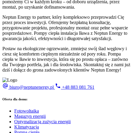
pomożemy Ci w każdym kroku – od doboru urządzenia, przez
montaż, po uzyskanie dofinansowania.
Neptun Energy to partner, który kompleksowo przeprowadzi Cię
przez proces inwestycji. Oferujemy bezpłatną konsultację,
przygotowanie projektu, profesjonalny montaż oraz pełne wsparcie
posprzedażowe. Pompy ciepła instalacja Iława z Neptun Energy to
gwarancja jakości, efektywności i długotrwałej satysfakcji.
Postaw na ekologiczne ogrzewanie, zmniejsz swój ślad węglowy i
ciesz się komfortem cieplnym niezależnie od pory roku. Pompa
ciepła w Iławie to inwestycja, która się po prostu opłaca – zarówno
dla Twojego portfela, jak i dla środowiska. Skontaktuj się z nami już
dziś i dołącz do grona zadowolonych klientów Neptun Energy!
biuro@neptunenergy.pl
+48
883 081 761
Oferta dla domu:
Fotowoltaika
Magazyn energii
Optymalizacja zużycia energii
Klimatyzacja
Pompa ciepła