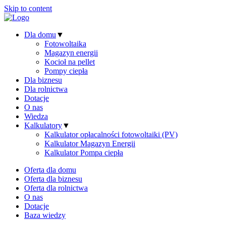
Skip to content
Dla domu
▼
Fotowoltaika
Magazyn energii
Kocioł na pellet
Pompy ciepła
Dla biznesu
Dla rolnictwa
Dotacje
O nas
Wiedza
Kalkulatory
▼
Kalkulator opłacalności fotowoltaiki (PV)
Kalkulator Magazyn Energii
Kalkulator Pompa ciepła
Oferta dla domu
Oferta dla biznesu
Oferta dla rolnictwa
O nas
Dotacje
Baza wiedzy