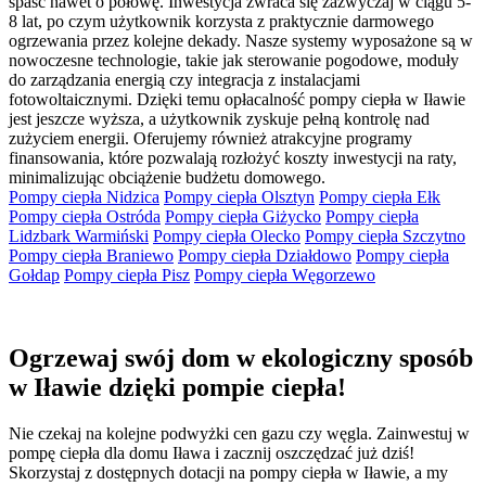
spaść nawet o połowę. Inwestycja zwraca się zazwyczaj w ciągu 5-
8 lat, po czym użytkownik korzysta z praktycznie darmowego
ogrzewania przez kolejne dekady. Nasze systemy wyposażone są w
nowoczesne technologie, takie jak sterowanie pogodowe, moduły
do zarządzania energią czy integracja z instalacjami
fotowoltaicznymi. Dzięki temu opłacalność pompy ciepła w Iławie
jest jeszcze wyższa, a użytkownik zyskuje pełną kontrolę nad
zużyciem energii. Oferujemy również atrakcyjne programy
finansowania, które pozwalają rozłożyć koszty inwestycji na raty,
minimalizując obciążenie budżetu domowego.
Pompy ciepła Nidzica
Pompy ciepła Olsztyn
Pompy ciepła Ełk
Pompy ciepła Ostróda
Pompy ciepła Giżycko
Pompy ciepła
Lidzbark Warmiński
Pompy ciepła Olecko
Pompy ciepła Szczytno
Pompy ciepła Braniewo
Pompy ciepła Działdowo
Pompy ciepła
Gołdap
Pompy ciepła Pisz
Pompy ciepła Węgorzewo
Ogrzewaj swój dom w ekologiczny sposób
w Iławie dzięki pompie ciepła!
Nie czekaj na kolejne podwyżki cen gazu czy węgla. Zainwestuj w
pompę ciepła dla domu Iława i zacznij oszczędzać już dziś!
Skorzystaj z dostępnych dotacji na pompy ciepła w Iławie, a my