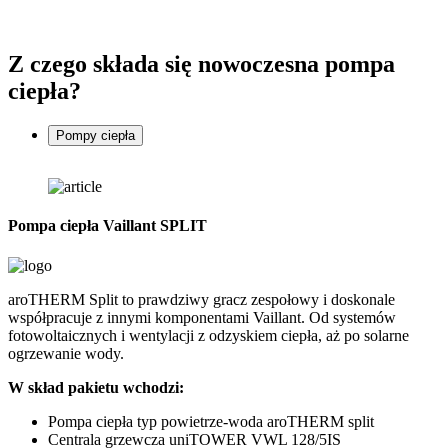
Z czego składa się
nowoczesna pompa
ciepła
?
Pompy ciepła
Pompa ciepła Vaillant SPLIT
P
aroTHERM Split to prawdziwy gracz zespołowy i doskonale
G
współpracuje z innymi komponentami Vaillant. Od systemów
d
fotowoltaicznych i wentylacji z odzyskiem ciepła, aż po solarne
o
ogrzewanie wody.
z
W skład pakietu wchodzi:
C
Pompa ciepła typ powietrze-woda aroTHERM split
Centrala grzewcza uniTOWER VWL 128/5IS