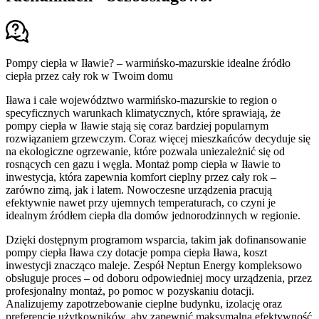
Pompy ciepła w Iławie? – warmińsko-mazurskie idealne źródło
ciepła przez cały rok w Twoim domu
Iława i całe województwo warmińsko-mazurskie to region o
specyficznych warunkach klimatycznych, które sprawiają, że
pompy ciepła w Iławie stają się coraz bardziej popularnym
rozwiązaniem grzewczym. Coraz więcej mieszkańców decyduje się
na ekologiczne ogrzewanie, które pozwala uniezależnić się od
rosnących cen gazu i węgla. Montaż pomp ciepła w Iławie to
inwestycja, która zapewnia komfort cieplny przez cały rok –
zarówno zimą, jak i latem. Nowoczesne urządzenia pracują
efektywnie nawet przy ujemnych temperaturach, co czyni je
idealnym źródłem ciepła dla domów jednorodzinnych w regionie.
Dzięki dostępnym programom wsparcia, takim jak dofinansowanie
pompy ciepła Iława czy dotacje pompa ciepła Iława, koszt
inwestycji znacząco maleje. Zespół Neptun Energy kompleksowo
obsługuje proces – od doboru odpowiedniej mocy urządzenia, przez
profesjonalny montaż, po pomoc w pozyskaniu dotacji.
Analizujemy zapotrzebowanie cieplne budynku, izolację oraz
preferencje użytkowników, aby zapewnić maksymalną efektywność