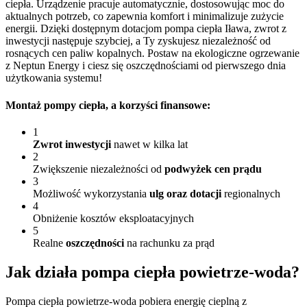
ciepła. Urządzenie pracuje automatycznie, dostosowując moc do
aktualnych potrzeb, co zapewnia komfort i minimalizuje zużycie
energii. Dzięki dostępnym dotacjom pompa ciepła Iława, zwrot z
inwestycji następuje szybciej, a Ty zyskujesz niezależność od
rosnących cen paliw kopalnych. Postaw na ekologiczne ogrzewanie
z Neptun Energy i ciesz się oszczędnościami od pierwszego dnia
użytkowania systemu!
Montaż pompy ciepła
, a korzyści finansowe:
1
Zwrot inwestycji
nawet w kilka lat
2
Zwiększenie niezależności od
podwyżek cen prądu
3
Możliwość wykorzystania
ulg oraz dotacji
regionalnych
4
Obniżenie kosztów eksploatacyjnych
5
Realne
oszczędności
na rachunku za prąd
Jak działa pompa
ciepła powietrze-woda?
Pompa ciepła powietrze-woda pobiera energię cieplną z