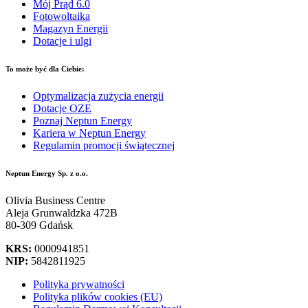
Mój Prąd 6.0
Fotowoltaika
Magazyn Energii
Dotacje i ulgi
To może być dla Ciebie:
Optymalizacja zużycia energii
Dotacje OZE
Poznaj Neptun Energy
Kariera w Neptun Energy
Regulamin promocji świątecznej
Neptun Energy Sp. z o.o.
Olivia Business Centre
Aleja Grunwaldzka 472B
80-309 Gdańsk
KRS:
0000941851
NIP:
5842811925
Polityka prywatności
Polityka plików cookies (EU)