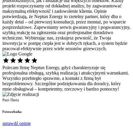
jednorodzinnych, jak i instalacje dla większych obiektów. Każdy
projekt rozpoczynamy od dokładnej analizy, by zagwarantować
maksymalną efektywność i zadowolenie klienta. Opinie
potwierdzają, że Neptun Energy to rzetelny partner, który dba o
każdy detal – od pierwszej konsultacji, przez montaż, po wsparcie
posprzedażowe. Zapewniamy serwis gwarancyjny i pogwarancyjny,
szybką reakcję na zgłoszenia oraz profesjonalne doradztwo
techniczne. Wybierając nas, zyskujesz pewność, że Twoja
inwestycja w pompę ciepła jest w dobrych rękach, a system będzie
pracował efektywnie przez wiele sezonów grzewczych.
Polecam firmę Neptun Energy, gdyż charakteryzuje się
Ś
profesjonalna obsługą, szybką realizacją i atrakcyjnymi warunkami.
s
Wszystko przebiegło sprawnie, a kontakt z firmą był
p
bezproblemowy. Szczególne podziękowania dla doradcy, który
d
mnie obsługiwał – kompetentny, rzeczowy i bardzo pomocny!
P
P
Pani Daria
F
Fotowoltaika
s
sprawdź opinię