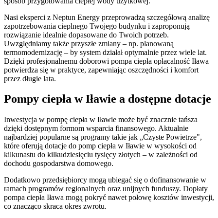
sposób przygotowania ciepłej wody użytkowej.
Nasi eksperci z Neptun Energy przeprowadzą szczegółową analizę
zapotrzebowania cieplnego Twojego budynku i zaproponują
rozwiązanie idealnie dopasowane do Twoich potrzeb.
Uwzględniamy także przyszłe zmiany – np. planowaną
termomodernizację – by system działał optymalnie przez wiele lat.
Dzięki profesjonalnemu doborowi pompa ciepła opłacalność Iława
potwierdza się w praktyce, zapewniając oszczędności i komfort
przez długie lata.
Pompy ciepła w Iławie a dostępne dotacje
Inwestycja w pompę ciepła w Iławie może być znacznie tańsza
dzięki dostępnym formom wsparcia finansowego. Aktualnie
najbardziej popularne są programy takie jak „Czyste Powietrze",
które oferują dotacje do pomp ciepła w Iławie w wysokości od
kilkunastu do kilkudziesięciu tysięcy złotych – w zależności od
dochodu gospodarstwa domowego.
Dodatkowo przedsiębiorcy mogą ubiegać się o dofinansowanie w
ramach programów regionalnych oraz unijnych funduszy. Dopłaty
pompa ciepła Iława mogą pokryć nawet połowę kosztów inwestycji,
co znacząco skraca okres zwrotu.