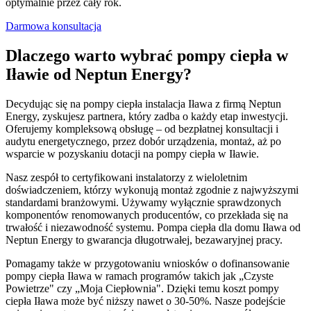
optymalnie przez cały rok.
Darmowa konsultacja
Dlaczego warto wybrać pompy ciepła w
Iławie od Neptun Energy?
Decydując się na pompy ciepła instalacja Iława z firmą Neptun
Energy, zyskujesz partnera, który zadba o każdy etap inwestycji.
Oferujemy kompleksową obsługę – od bezpłatnej konsultacji i
audytu energetycznego, przez dobór urządzenia, montaż, aż po
wsparcie w pozyskaniu dotacji na pompy ciepła w Iławie.
Nasz zespół to certyfikowani instalatorzy z wieloletnim
doświadczeniem, którzy wykonują montaż zgodnie z najwyższymi
standardami branżowymi. Używamy wyłącznie sprawdzonych
komponentów renomowanych producentów, co przekłada się na
trwałość i niezawodność systemu. Pompa ciepła dla domu Iława od
Neptun Energy to gwarancja długotrwałej, bezawaryjnej pracy.
Pomagamy także w przygotowaniu wniosków o dofinansowanie
pompy ciepła Iława w ramach programów takich jak „Czyste
Powietrze" czy „Moja Ciepłownia". Dzięki temu koszt pompy
ciepła Iława może być niższy nawet o 30-50%. Nasze podejście