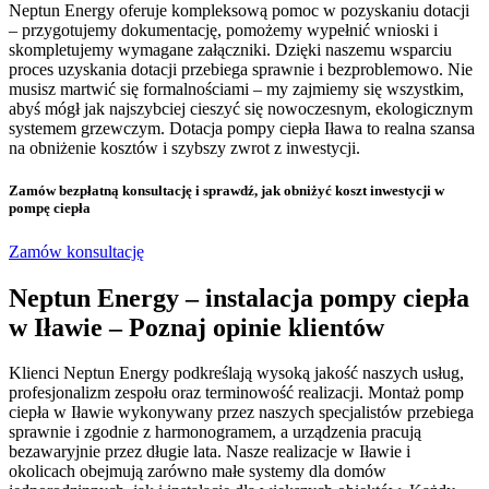
Neptun Energy oferuje kompleksową pomoc w pozyskaniu dotacji
– przygotujemy dokumentację, pomożemy wypełnić wnioski i
skompletujemy wymagane załączniki. Dzięki naszemu wsparciu
proces uzyskania dotacji przebiega sprawnie i bezproblemowo. Nie
musisz martwić się formalnościami – my zajmiemy się wszystkim,
abyś mógł jak najszybciej cieszyć się nowoczesnym, ekologicznym
systemem grzewczym. Dotacja pompy ciepła Iława to realna szansa
na obniżenie kosztów i szybszy zwrot z inwestycji.
Zamów bezpłatną konsultację
i sprawdź, jak obniżyć koszt inwestycji w
pompę ciepła
Zamów konsultację
Neptun Energy – instalacja pompy ciepła
w Iławie – Poznaj opinie klientów
Klienci Neptun Energy podkreślają wysoką jakość naszych usług,
profesjonalizm zespołu oraz terminowość realizacji. Montaż pomp
ciepła w Iławie wykonywany przez naszych specjalistów przebiega
sprawnie i zgodnie z harmonogramem, a urządzenia pracują
bezawaryjnie przez długie lata. Nasze realizacje w Iławie i
okolicach obejmują zarówno małe systemy dla domów