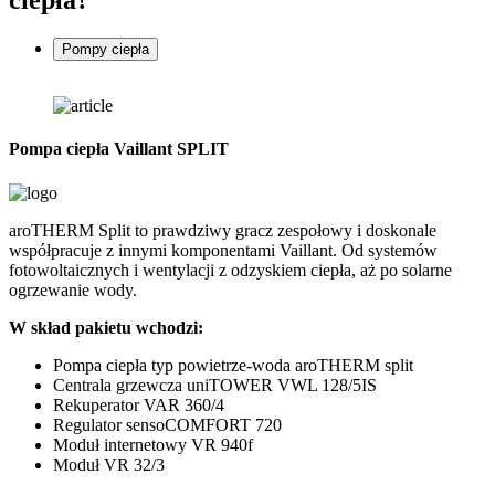
ciepła
?
Pompy ciepła
Pompa ciepła Vaillant SPLIT
P
aroTHERM Split to prawdziwy gracz zespołowy i doskonale
G
współpracuje z innymi komponentami Vaillant. Od systemów
d
fotowoltaicznych i wentylacji z odzyskiem ciepła, aż po solarne
o
ogrzewanie wody.
z
W skład pakietu wchodzi:
C
Pompa ciepła typ powietrze-woda aroTHERM split
Centrala grzewcza uniTOWER VWL 128/5IS
Rekuperator VAR 360/4
Regulator sensoCOMFORT 720
Moduł internetowy VR 940f
Moduł VR 32/3