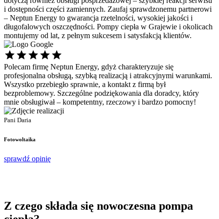
dotyczą również obsługi posprzedażowej – szybkiej reakcji serwisu
i dostępności części zamiennych. Zaufaj sprawdzonemu partnerowi
– Neptun Energy to gwarancja rzetelności, wysokiej jakości i
długofalowych oszczędności. Pompy ciepła w Grajewie i okolicach
montujemy od lat, z pełnym sukcesem i satysfakcją klientów.
Polecam firmę Neptun Energy, gdyż charakteryzuje się
Ś
profesjonalna obsługą, szybką realizacją i atrakcyjnymi warunkami.
s
Wszystko przebiegło sprawnie, a kontakt z firmą był
p
bezproblemowy. Szczególne podziękowania dla doradcy, który
d
mnie obsługiwał – kompetentny, rzeczowy i bardzo pomocny!
P
P
Pani Daria
F
Fotowoltaika
s
sprawdź opinię
Z czego składa się
nowoczesna pompa