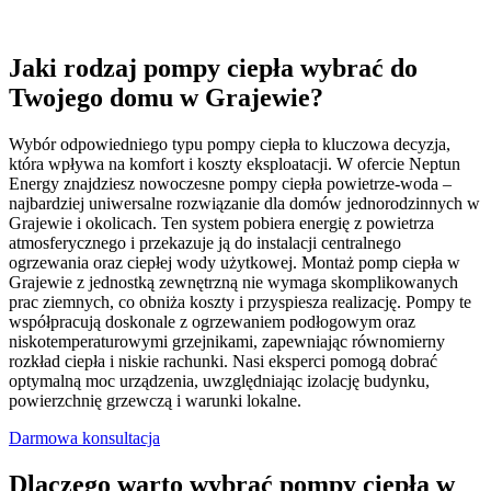
Jaki rodzaj pompy ciepła wybrać do
Twojego domu w Grajewie?
Wybór odpowiedniego typu pompy ciepła to kluczowa decyzja,
która wpływa na komfort i koszty eksploatacji. W ofercie Neptun
Energy znajdziesz nowoczesne pompy ciepła powietrze-woda –
najbardziej uniwersalne rozwiązanie dla domów jednorodzinnych w
Grajewie i okolicach. Ten system pobiera energię z powietrza
atmosferycznego i przekazuje ją do instalacji centralnego
ogrzewania oraz ciepłej wody użytkowej. Montaż pomp ciepła w
Grajewie z jednostką zewnętrzną nie wymaga skomplikowanych
prac ziemnych, co obniża koszty i przyspiesza realizację. Pompy te
współpracują doskonale z ogrzewaniem podłogowym oraz
niskotemperaturowymi grzejnikami, zapewniając równomierny
rozkład ciepła i niskie rachunki. Nasi eksperci pomogą dobrać
optymalną moc urządzenia, uwzględniając izolację budynku,
powierzchnię grzewczą i warunki lokalne.
Darmowa konsultacja
Dlaczego warto wybrać pompy ciepła w