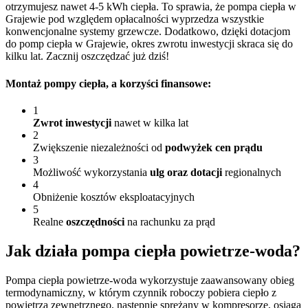
otrzymujesz nawet 4-5 kWh ciepła. To sprawia, że pompa ciepła w
Grajewie pod względem opłacalności wyprzedza wszystkie
konwencjonalne systemy grzewcze. Dodatkowo, dzięki dotacjom
do pomp ciepła w Grajewie, okres zwrotu inwestycji skraca się do
kilku lat. Zacznij oszczędzać już dziś!
Montaż pompy ciepła
, a korzyści finansowe:
1
Zwrot inwestycji
nawet w kilka lat
2
Zwiększenie niezależności od
podwyżek cen prądu
3
Możliwość wykorzystania
ulg oraz dotacji
regionalnych
4
Obniżenie kosztów eksploatacyjnych
5
Realne
oszczędności
na rachunku za prąd
Jak działa pompa
ciepła powietrze-woda?
Pompa ciepła powietrze-woda wykorzystuje zaawansowany obieg
termodynamiczny, w którym czynnik roboczy pobiera ciepło z
powietrza zewnętrznego, następnie sprężany w kompresorze, osiąga