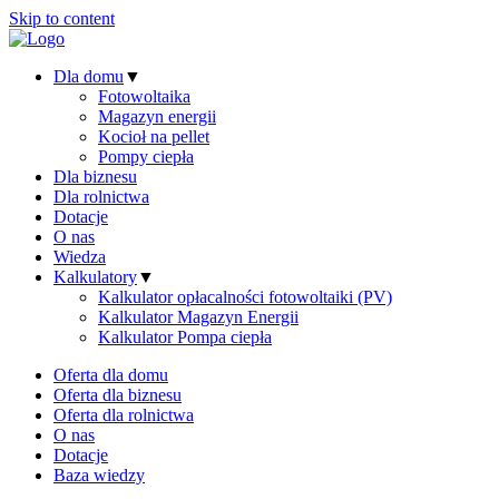
Skip to content
Dla domu
▼
Fotowoltaika
Magazyn energii
Kocioł na pellet
Pompy ciepła
Dla biznesu
Dla rolnictwa
Dotacje
O nas
Wiedza
Kalkulatory
▼
Kalkulator opłacalności fotowoltaiki (PV)
Kalkulator Magazyn Energii
Kalkulator Pompa ciepła
Oferta dla domu
Oferta dla biznesu
Oferta dla rolnictwa
O nas
Dotacje
Baza wiedzy