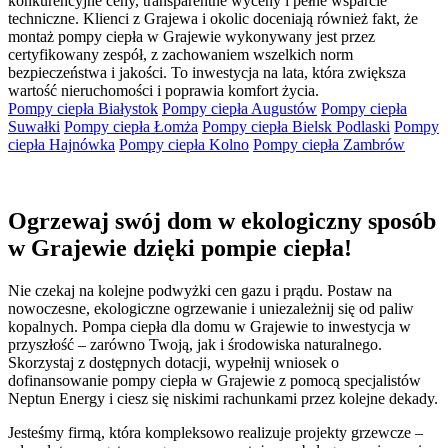
konkurencyjne ceny, transparentne wyceny i pełne wsparcie
techniczne. Klienci z Grajewa i okolic doceniają również fakt, że
montaż pompy ciepła w Grajewie wykonywany jest przez
certyfikowany zespół, z zachowaniem wszelkich norm
bezpieczeństwa i jakości. To inwestycja na lata, która zwiększa
wartość nieruchomości i poprawia komfort życia.
Pompy ciepła Białystok
Pompy ciepła Augustów
Pompy ciepła
Suwałki
Pompy ciepła Łomża
Pompy ciepła Bielsk Podlaski
Pompy
ciepła Hajnówka
Pompy ciepła Kolno
Pompy ciepła Zambrów
Ogrzewaj swój dom w ekologiczny sposób
w Grajewie dzięki pompie ciepła!
Nie czekaj na kolejne podwyżki cen gazu i prądu. Postaw na
nowoczesne, ekologiczne ogrzewanie i uniezależnij się od paliw
kopalnych. Pompa ciepła dla domu w Grajewie to inwestycja w
przyszłość – zarówno Twoją, jak i środowiska naturalnego.
Skorzystaj z dostępnych dotacji, wypełnij wniosek o
dofinansowanie pompy ciepła w Grajewie z pomocą specjalistów
Neptun Energy i ciesz się niskimi rachunkami przez kolejne dekady.
Jesteśmy firmą, która kompleksowo realizuje projekty grzewcze –