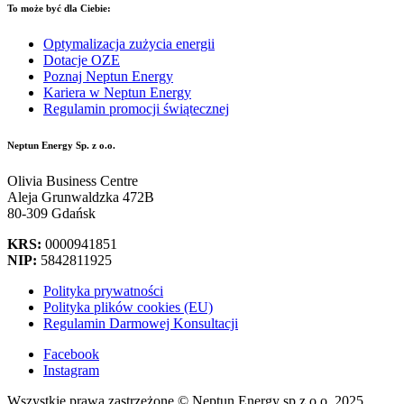
To może być dla Ciebie:
Optymalizacja zużycia energii
Dotacje OZE
Poznaj Neptun Energy
Kariera w Neptun Energy
Regulamin promocji świątecznej
Neptun Energy Sp. z o.o.
Olivia Business Centre
Aleja Grunwaldzka 472B
80-309 Gdańsk
KRS:
0000941851
NIP:
5842811925
Polityka prywatności
Polityka plików cookies (EU)
Regulamin Darmowej Konsultacji
Facebook
Instagram
Wszystkie prawa zastrzeżone © Neptun Energy sp z o.o. 2025.