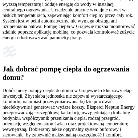
wyższą temperaturę i oddaje energię do wody w instalacji
centralnego ogrzewania. Urządzenie pracuje wydajnie nawet w
niskich temperaturach, zapewniając komfort cieplny przez cały rok.
System jest w pełni automatyczny, nie wymaga obsługi ani
uzupełniania paliwa. Pompę ciepła w Grajewie można monitorować
zdalnie poprzez aplikację mobilną, co pozwala kontrolować zużycie
energii i dostosowywać parametry pracy.
Jak dobrać pompę ciepła do ogrzewania
domu?
Dobór mocy pompy ciepła do domu w Grajewie to kluczowy etap
inwestycji. Zbyt słaba jednostka nie zapewni wystarczającego
komfortu, natomiast przewymiarowana będzie pracować
nieefektywnie i generować wyższe koszty. Eksperci Neptun Energy
przeprowadzają szczegółową kalkulację uwzględniającą kubaturę
budynku, współczynnik przenikania ciepła, rodzaj przegród,
orientację względem stron świata oraz projektowaną temperaturę
wewnętrzną. Dobieramy także optymalny system buforowy i
sterowanie, by zapewnić maksymalną oszczędność i komfort.