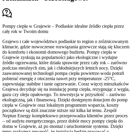
Pompy ciepła w Grajewie – Podlaskie idealne źródło ciepła przez
cały rok w Twoim domu
Grajewo i całe województwo podlaskie to region o zróżnicowanym
klimacie, gdzie nowoczesne rozwiązania grzewcze stają się kluczem
do komfortu i ekonomii domowego budżetu. Pompy ciepła w
Grajewie zyskują na popularności jako ekologiczne i wydajne
źródło ogrzewania, które działa sprawnie przez cały rok – zarówno
podczas mroźnych zim, jak i chłodniejszych letnich nocy. Dzięki
zaawansowanej technologii pompa ciepła powietrze-woda potrafi
pobierać energię z otoczenia nawet przy temperaturze -25°C,
zapewniając stabilne i tanie ogrzewanie. Coraz więcej mieszkańców
Grajewa decyduje się na instalację pomp ciepła, rezygnując z węgla,
gazu czy oleju opałowego. To inwestycja w przyszłość – zarówno
ekologiczną, jak i finansową. Dzięki dostępnym dotacjom do pomp
ciepła w Grajewie oraz lokalnym programom wsparcia, koszty
początkowe są dziś znacznie niższe niż kilka lat temu. Zespół
Neptun Energy kompleksowo przeprowadza klientów przez proces
– od audytu energetycznego, przez dobór mocy pompy ciepła do
domu w Grajewie, aż po montaż i uruchomienie systemu. Dzięki
temu zyskujesz pewność, że instalacja będzie pracować z