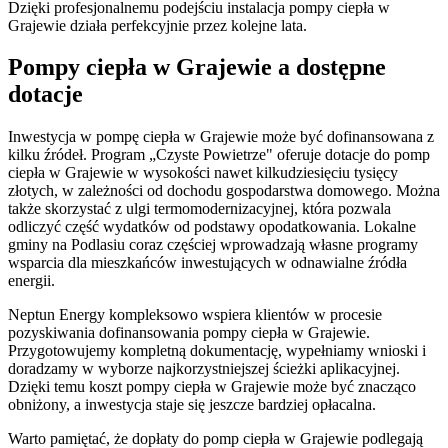
Dzięki profesjonalnemu podejściu instalacja pompy ciepła w
Grajewie działa perfekcyjnie przez kolejne lata.
Pompy ciepła w Grajewie a dostępne
dotacje
Inwestycja w pompę ciepła w Grajewie może być dofinansowana z
kilku źródeł. Program „Czyste Powietrze" oferuje dotacje do pomp
ciepła w Grajewie w wysokości nawet kilkudziesięciu tysięcy
złotych, w zależności od dochodu gospodarstwa domowego. Można
także skorzystać z ulgi termomodernizacyjnej, która pozwala
odliczyć część wydatków od podstawy opodatkowania. Lokalne
gminy na Podlasiu coraz częściej wprowadzają własne programy
wsparcia dla mieszkańców inwestujących w odnawialne źródła
energii.
Neptun Energy kompleksowo wspiera klientów w procesie
pozyskiwania dofinansowania pompy ciepła w Grajewie.
Przygotowujemy kompletną dokumentację, wypełniamy wnioski i
doradzamy w wyborze najkorzystniejszej ścieżki aplikacyjnej.
Dzięki temu koszt pompy ciepła w Grajewie może być znacząco
obniżony, a inwestycja staje się jeszcze bardziej opłacalna.
Warto pamiętać, że dopłaty do pomp ciepła w Grajewie podlegają