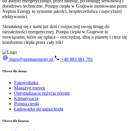
od audytu energetycznego, przez montaż, po obsługę serwisową i
doradztwo techniczne. Pompy ciepła w Grajewie montowane przez
Neptun Energy to synonim jakości, bezpieczeństwa i najwyższej
efektywności.
Skontaktuj się z nami już dziś i rozpocznij swoją drogę do
niezależności energetycznej. Pompa ciepła w Grajewie to
rozwiązanie, które się opłaca – oszczędzaj, dbaj o planetę i ciesz się
komfortem ciepła przez cały rok!
biuro@neptunenergy.pl
+48
883 081 761
Oferta dla domu:
Fotowoltaika
Magazyn energii
Optymalizacja zużycia energii
Klimatyzacja
Pompa ciepła
Ładowarka do samochodu
Oferta dla biznesu: