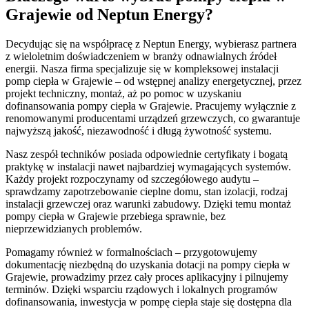
Grajewie od Neptun Energy?
Decydując się na współpracę z Neptun Energy, wybierasz partnera
z wieloletnim doświadczeniem w branży odnawialnych źródeł
energii. Nasza firma specjalizuje się w kompleksowej instalacji
pomp ciepła w Grajewie – od wstępnej analizy energetycznej, przez
projekt techniczny, montaż, aż po pomoc w uzyskaniu
dofinansowania pompy ciepła w Grajewie. Pracujemy wyłącznie z
renomowanymi producentami urządzeń grzewczych, co gwarantuje
najwyższą jakość, niezawodność i długą żywotność systemu.
Nasz zespół techników posiada odpowiednie certyfikaty i bogatą
praktykę w instalacji nawet najbardziej wymagających systemów.
Każdy projekt rozpoczynamy od szczegółowego audytu –
sprawdzamy zapotrzebowanie cieplne domu, stan izolacji, rodzaj
instalacji grzewczej oraz warunki zabudowy. Dzięki temu montaż
pompy ciepła w Grajewie przebiega sprawnie, bez
nieprzewidzianych problemów.
Pomagamy również w formalnościach – przygotowujemy
dokumentację niezbędną do uzyskania dotacji na pompy ciepła w
Grajewie, prowadzimy przez cały proces aplikacyjny i pilnujemy
terminów. Dzięki wsparciu rządowych i lokalnych programów
dofinansowania, inwestycja w pompę ciepła staje się dostępna dla