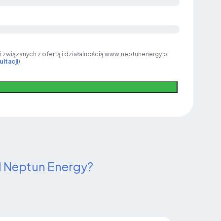
i związanych z ofertą i działalnością www.neptunenergy.pl
ltacji
) .
d Neptun Energy?