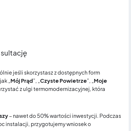
sultację
nie jeśli skorzystasz z dostępnych form
ak „
Mój Prąd
”, „
Czyste Powietrze
”, „
Moje
rzystać z ulgi termomodernizacyjnej, która
ższy
– nawet do 50% wartości inwestycji. Podczas
 instalacji, przygotujemy wniosek o