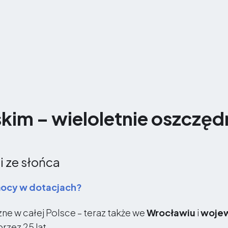
kim – wieloletnie oszczęd
i ze słońca
mocy w dotacjach?
zne w całej Polsce – teraz także we
Wrocławiu
i
wojew
rzez 25 lat.