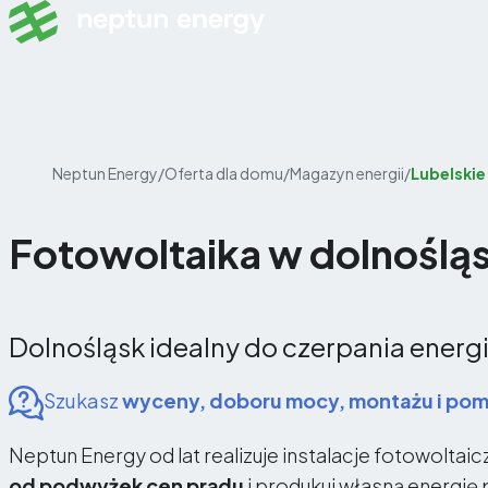
Skip to content
Neptun Energy
/
Oferta dla domu
/
Magazyn energii
/
Lubelskie
Fotowoltaika w dolnośląs
Dolnośląsk idealny do czerpania energi
Szukasz
wyceny, doboru mocy, montażu i po
Neptun Energy od lat realizuje instalacje fotowoltaic
od podwyżek cen prądu
i produkuj własną energię p