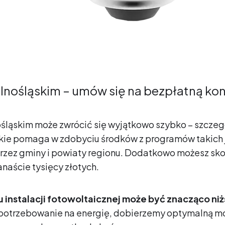
lnośląskim – umów się na bezpłatną kon
ląskim może zwrócić się wyjątkowo szybko – szczegól
kie pomaga w zdobyciu środków z programów takich j
 przez gminy i powiaty regionu. Dodatkowo możesz sko
naście tysięcy złotych.
u instalacji fotowoltaicznej może być znacząco ni
apotrzebowanie na energię, dobierzemy optymalną moc