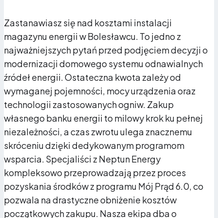
Zastanawiasz się nad kosztami instalacji
magazynu energii w Bolesławcu. To jedno z
najważniejszych pytań przed podjęciem decyzji o
modernizacji domowego systemu odnawialnych
źródeł energii. Ostateczna kwota zależy od
wymaganej pojemności, mocy urządzenia oraz
Niższe rachunki za prąd
technologii zastosowanych ogniw. Zakup
własnego banku energii to milowy krok ku pełnej
Gromadząc energię w akumulatorze, unikasz
niezależności, a czas zwrotu ulega znacznemu
kupowania drogiej energii z sieci w godzinach szczytu.
skróceniu dzięki dedykowanym programom
W praktyce dom z magazynem może zredukować
wsparcia. Specjaliści z Neptun Energy
rachunki nawet o kilkadziesiąt procent, bo korzysta z
kompleksowo przeprowadzają przez proces
darmowego prądu z PV przez większość doby.
pozyskania środków z programu Mój Prąd 6.0, co
pozwala na drastyczne obniżenie kosztów
początkowych zakupu. Nasza ekipa dba o