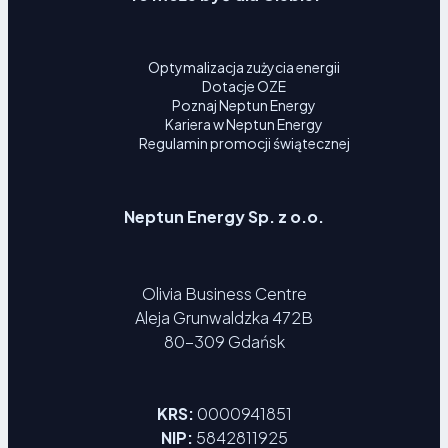
Optymalizacja zużycia energii
Dotacje OZE
Poznaj Neptun Energy
Kariera w Neptun Energy
Regulamin promocji świątecznej
Neptun Energy Sp. z o.o.
Olivia Business Centre
Aleja Grunwaldzka 472B
80-309 Gdańsk
KRS:
0000941851
NIP:
5842811925