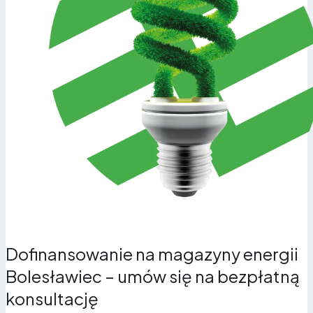
wyprodukowany przez fotowoltaikę wtedy, kiedy
naprawdę go potrzebujesz – nawet wieczorami i w
nocy. Ograniczasz oddawanie energii do sieci i
zwiększasz autokonsumpcję do ponad 70%.
Dofinansowanie na magazyny energii
Bolesławiec – umów się na bezpłatną
konsultację