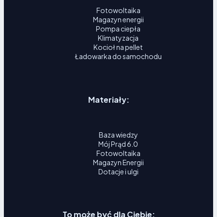
Fotowoltaika
Magazyn energii
Pompa ciepła
Klimatyzacja
Kocioł na pellet
Ładowarka do samochodu
Materiały:
Baza wiedzy
Mój Prąd 6.0
Fotowoltaika
Magazyn Energii
Dotacje i ulgi
To może być dla Ciebie: