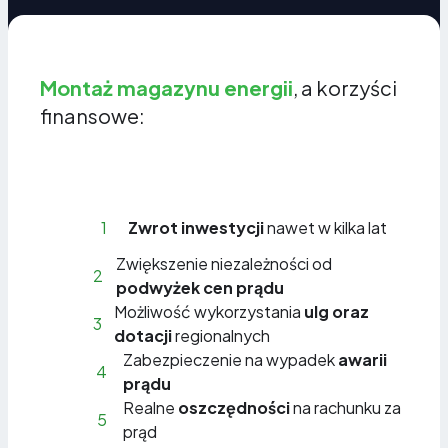
Montaż magazynu energii
, a korzyści
finansowe:
1
Zwrot inwestycji
nawet w kilka lat
Zwiększenie niezależności od
2
podwyżek cen prądu
Możliwość wykorzystania
ulg oraz
3
dotacji
regionalnych
Zabezpieczenie na wypadek
awarii
4
prądu
Realne
oszczędności
na rachunku za
5
prąd