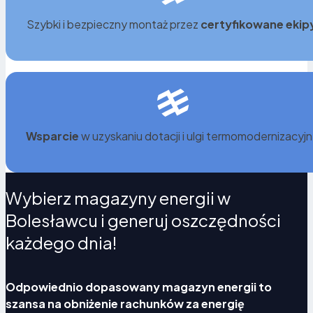
magazyny energii kwalifikują się do wysokich dotacji,
Szybki i bezpieczny montaż przez
certyfikowane ekip
np.
Mój Prąd
, co znacząco przyspiesza zwrot
inwestycji.
Wsparcie
w uzyskaniu dotacji i ulgi termomodernizacyjn
Wybierz magazyny energii w
Bolesławcu i generuj oszczędności
każdego dnia!
Odpowiednio dopasowany magazyn energii to
szansa na obniżenie rachunków za energię