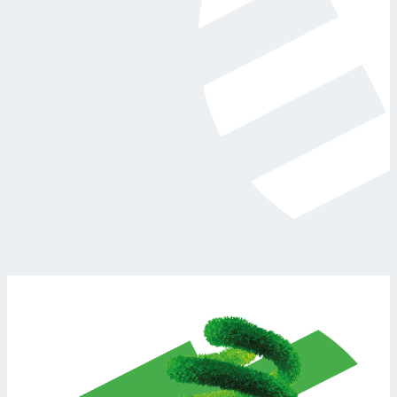
Maksymalne wykorzystanie własnej energii
Dzięki magazynowi energii możesz zużywać prąd