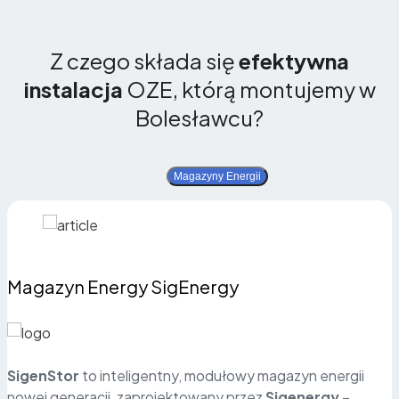
Z czego składa się
efektywna
instalacja
OZE, którą montujemy w
Bolesławcu?
Magazyny Energii
Magazyn Energy SigEnergy
SigenStor
to inteligentny, modułowy magazyn energii
nowej generacji, zaprojektowany przez
Sigenergy
–