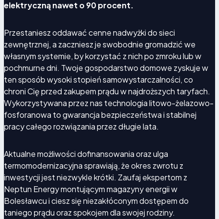
elektryczną nawet o 90 procent.
Przestaniesz oddawać cenne nadwyżki do sieci
zewnętrznej, a zaczniesz je swobodnie gromadzić we
Przygotowanie domu na przyszłe potrzeby
własnym systemie, by korzystać z nich po zmroku lub w
energetyczne
pochmurne dni. Twoje gospodarstwo domowe zyskuje w
ten sposób wysoki stopień samowystarczalności, co
chroni Cię przed zakupem prądu w najdroższych taryfach.
Wykorzystywana przez nas technologia litowo-żelazowo-
Rosnące zapotrzebowanie na prąd (pompy ciepła,
fosforanowa to gwarancja bezpieczeństwa i stabilnej
auta elektryczne, klimatyzacja) sprawia, że magazyn
pracy całego rozwiązania przez długie lata.
energii staje się fundamentem nowoczesnego,
energooszczędnego domu. To element inteligentnej
infrastruktury, który podnosi wartość nieruchomości i
Aktualne możliwości dofinansowania oraz ulga
stabilizuje pracę instalacji PV.
termomodernizacyjna sprawiają, że okres zwrotu z
inwestycji jest niezwykle krótki. Zaufaj ekspertom z
Neptun Energy montującym magazyny energii w
Bolesławcu i ciesz się niezakłóconym dostępem do
taniego prądu oraz spokojem dla swojej rodziny.