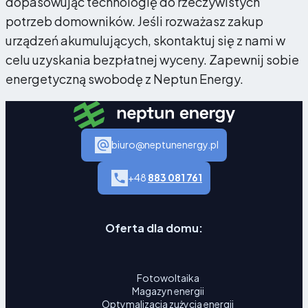
dopasowując technologię do rzeczywistych
potrzeb domowników. Jeśli rozważasz zakup
urządzeń akumulujących, skontaktuj się z nami w
celu uzyskania bezpłatnej wyceny. Zapewnij sobie
energetyczną swobodę z Neptun Energy.
biuro@neptunenergy.pl
+48
883 081 761
Oferta dla domu:
Fotowoltaika
Magazyn energii
Optymalizacja zużycia energii