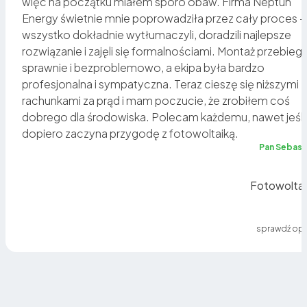
więc na początku miałem sporo obaw. Firma Neptun
Energy świetnie mnie poprowadziła przez cały proces –
o
wszystko dokładnie wytłumaczyli, doradzili najlepsze
rozwiązanie i zajęli się formalnościami. Montaż przebiegł
sz
sprawnie i bezproblemowo, a ekipa była bardzo
profesjonalna i sympatyczna. Teraz cieszę się niższymi
rachunkami za prąd i mam poczucie, że zrobiłem coś
a
dobrego dla środowiska. Polecam każdemu, nawet jeśli
dopiero zaczyna przygodę z fotowoltaiką.
ię
Pan Sebast
Fotowoltai
sprawdź opi