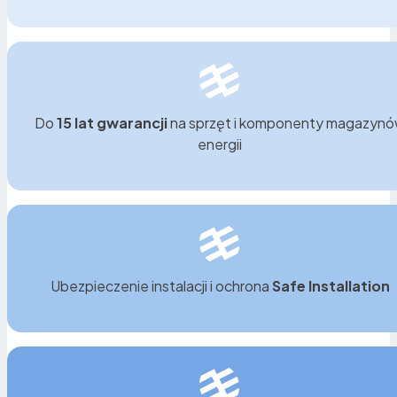
Do
15 lat gwarancji
na sprzęt i komponenty magazyn
energii
Optymalne wykorzystanie taryf i programów
dotacji
Ubezpieczenie instalacji i ochrona
Safe Installation
Dzięki magazynowi można ładować akumulator w
tańszych godzinach nocnych (np. w taryfie G12) i
korzystać z energii w ciągu dnia. Dodatkowo