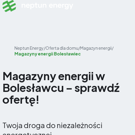
Skip to content
Neptun Energy
/
Oferta dla domu
/
Magazyn energii
/
Magazyny energii Bolesławiec
Magazyny energii w
Bolesławcu – sprawdź
ofertę!
Twoja droga do niezależności
energetycznej