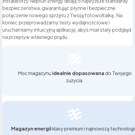
Instalatorzy Neptun Energy dbają o najwyższe standardy
Zabezpieczenie na wypadek awarii prądu
bezpieczeństwa, gwarantując płynne i bezpieczne
połączenie nowego sprzętu z Twoją fotowoltaiką. Na
koniec przeprowadzamy testy wydajnościowe i
Magazyn energii działa jak UPS dla całego domu. W
uruchamiamy intuicyjną aplikację, abyś miał stały podgląd
przypadku przerwy w dostawie energii automatycznie
na przepływ własnego prądu.
zasila najważniejsze urządzenia – ogrzewanie,
lodówkę, oświetlenie czy elektronikę. To realne
bezpieczeństwo energetyczne.
Moc magazynu
idealnie dopasowana
do Twojego
zużycia.
Magazyn energii
klasy premium i najnowszą technologi