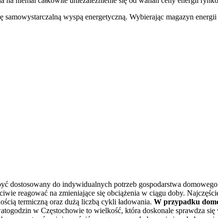
la na niemal całkowite uniezależnienie się od wahań ceny energii rynk
się samowystarczalną wyspą energetyczną. Wybierając magazyn energii
yć dostosowany do indywidualnych potrzeb gospodarstwa domowego ora
ciwie reagować na zmieniające się obciążenia w ciągu doby. Najczęści
nością termiczną oraz dużą liczbą cykli ładowania.
W przypadku domów
owatogodzin w Częstochowie to wielkość, która doskonale sprawdza si