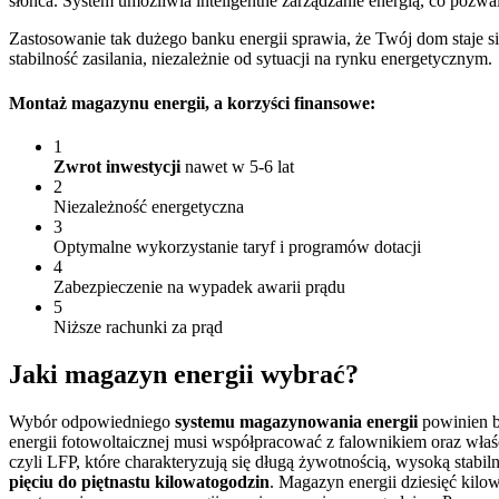
słońca. System umożliwia inteligentne zarządzanie energią, co pozwa
Zastosowanie tak dużego banku energii sprawia, że Twój dom staje 
stabilność zasilania, niezależnie od sytuacji na rynku energetycznym.
Montaż magazynu energii
, a korzyści finansowe:
1
Zwrot inwestycji
nawet w 5-6 lat
2
Niezależność energetyczna
3
Optymalne wykorzystanie taryf i programów dotacji
4
Zabezpieczenie na wypadek awarii prądu
5
Niższe rachunki za prąd
Jaki magazyn energii wybrać?
Wybór odpowiedniego
systemu magazynowania energii
powinien b
energii fotowoltaicznej musi współpracować z falownikiem oraz właś
czyli LFP, które charakteryzują się długą żywotnością, wysoką stabil
pięciu do piętnastu kilowatogodzin
. Magazyn energii dziesięć kil