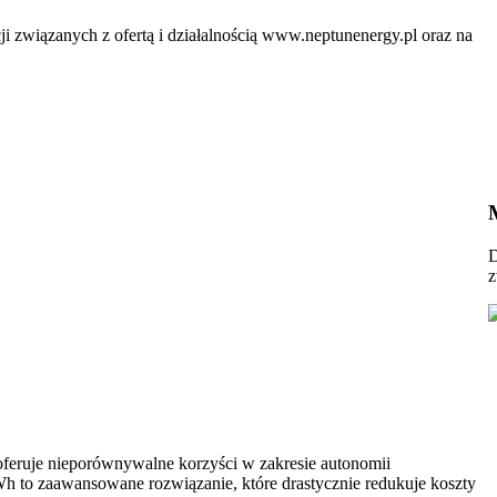
ji związanych z ofertą i działalnością www.neptunenergy.pl oraz na
D
z
oferuje nieporównywalne korzyści w zakresie autonomii
h to zaawansowane rozwiązanie, które drastycznie redukuje koszty