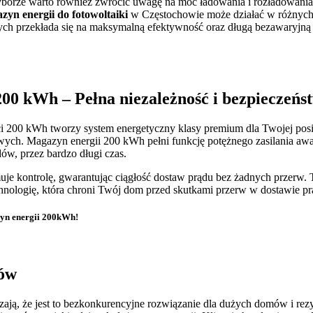
yborze warto również zwrócić uwagę na moc ładowania i rozładowania b
zyn energii do fotowoltaiki
w Częstochowie może działać w różnych t
ych przekłada się na maksymalną efektywność oraz długą bezawaryjną 
200 kWh – Pełna niezależność i bezpieczeńs
ci 200 kWh tworzy system energetyczny klasy premium dla Twojej posia
ych. Magazyn energii 200 kWh pełni funkcję potężnego zasilania awary
ów, przez bardzo długi czas.
je kontrolę, gwarantując ciągłość dostaw prądu bez żadnych przerw. T
hnologię, która chroni Twój dom przed skutkami przerw w dostawie p
zyn energii 200kWh!
tów
ą, że jest to bezkonkurencyjne rozwiązanie dla dużych domów i rezyd