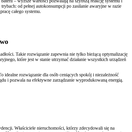
aterii – wyższe wartości pozwalają na szybszą reakcję systemu i
rybach: od pełnej autokonsumpcji po zasilanie awaryjne w razie
pracę całego systemu.
two
dłości. Takie rozwiązanie zapewnia nie tylko bieżącą optymalizację
jnego, które jest w stanie utrzymać działanie wszystkich urządzeń
o idealne rozwiązanie dla osób ceniących spokój i niezależność
rądu i pozwala na efektywne zarządzanie wyprodukowaną energią.
encji. Właściciele nieruchomości, którzy zdecydowali się na