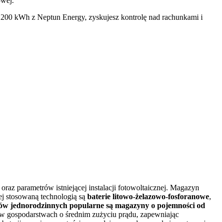
owej.
 200 kWh z Neptun Energy, zyskujesz kontrolę nad rachunkami i
z parametrów istniejącej instalacji fotowoltaicznej. Magazyn
ej stosowaną technologią są
baterie litowo-żelazowo-fosforanowe
,
 jednorodzinnych popularne są magazyny o pojemności od
ę w gospodarstwach o średnim zużyciu prądu, zapewniając