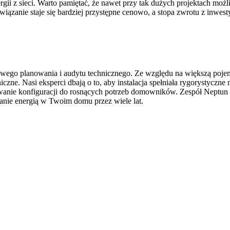
rgii z sieci. Warto pamiętać, że nawet przy tak dużych projektach m
ązanie staje się bardziej przystępne cenowo, a stopa zwrotu z inwesty
go planowania i audytu technicznego. Ze względu na większą pojemno
czne. Nasi eksperci dbają o to, aby instalacja spełniała rygorystyczne
wanie konfiguracji do rosnących potrzeb domowników. Zespół Neptun E
anie energią w Twoim domu przez wiele lat.