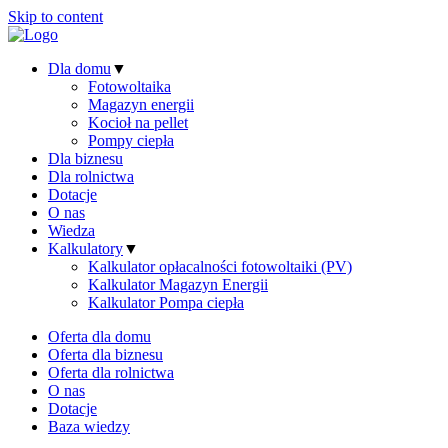
Skip to content
Dla domu
▼
Fotowoltaika
Magazyn energii
Kocioł na pellet
Pompy ciepła
Dla biznesu
Dla rolnictwa
Dotacje
O nas
Wiedza
Kalkulatory
▼
Kalkulator opłacalności fotowoltaiki (PV)
Kalkulator Magazyn Energii
Kalkulator Pompa ciepła
Oferta dla domu
Oferta dla biznesu
Oferta dla rolnictwa
O nas
Dotacje
Baza wiedzy