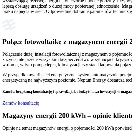
wystarczającą rezerwę energii na wieczorne i nocne godziny. Przy w
lepszą obsługę urządzeń o dużej mocy pobieranej jednocześnie.
Maga
braku napięcia w sieci. Odpowiednie dobranie parametrów techniczn
Połącz fotowoltaikę z magazynem energii 
Połączenie dużej instalacji fotowoltaicznej z magazynem o pojemnoś
zużycia, ale przede wszystkim bezpieczeństwo w sytuacjach kryzysow
w domu, w tym pomp ciepła, klimatyzacji czy stacji ładowania pojazd
W przypadku awarii sieci energetycznej system automatycznie przejmu
energetyczną na najwyższym poziomie. Neptun Energy dostarcza tec
Zamów bezpłatną konsultację
i sprawdź, jak obniżyć koszt inwestycji w maga
Zamów konsultację
Magazyny energii 200 kWh – opinie klien
Opinie na temat magazynów energii o pojemności 200 kWh potwierdzaj