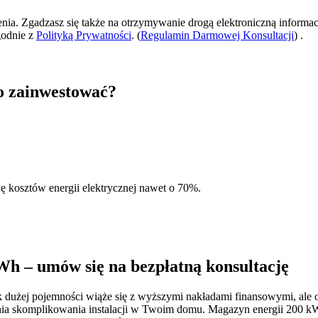
zenia. Zgadzasz się także na otrzymywanie drogą elektroniczną informac
godnie z
Polityką Prywatności
. (
Regulamin Darmowej Konsultacji
) .
o zainwestować?
ę kosztów energii elektrycznej nawet o 70%.
Wh – umów się na bezpłatną konsultację
k dużej pojemności wiąże się z wyższymi nakładami finansowymi, ale 
pnia skomplikowania instalacji w Twoim domu. Magazyn energii 200 kW