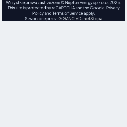
Wszystkie prawa zastrzeżone © Neptun Energy sp z o.o. 2025.
This site is protected by reCAPTCHA and the Google.
Privacy
Policy
and
Terms of Service
apply.
Stworzone przez:
GIGANCI • Daniel Stopa