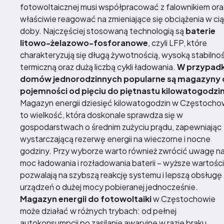
fotowoltaicznej musi współpracować z falownikiem ora
właściwie reagować na zmieniające się obciążenia w ci
doby. Najczęściej stosowaną technologią są
baterie
litowo-żelazowo-fosforanowe
, czyli LFP, które
charakteryzują się długą żywotnością, wysoką stabilno
termiczną oraz dużą liczbą cykli ładowania.
W przypad
domów jednorodzinnych popularne są magazyny 
pojemności od pięciu do piętnastu kilowatogodzi
Magazyn energii dziesięć kilowatogodzin w Częstocho
to wielkość, która doskonale sprawdza się w
gospodarstwach o średnim zużyciu prądu, zapewniając
wystarczającą rezerwę energii na wieczorne i nocne
godziny. Przy wyborze warto również zwrócić uwagę n
moc ładowania i rozładowania baterii – wyższe wartości
pozwalają na szybszą reakcję systemu i lepszą obsługę
urządzeń o dużej mocy pobieranej jednocześnie.
Magazyn energii do fotowoltaiki
w Częstochowie
może działać w różnych trybach: od pełnej
autokonsumpcji po zasilanie awaryjne w razie braku