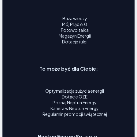
Baza wiedzy
Mój Prąd 6.0
Fotowoltaika
Magazyn Energii
Dotacje i ulgi
To może być dla Ciebie:
Optymalizacja zużycia energii
Dotacje OZE
Poznaj Neptun Energy
Kariera w Neptun Energy
Regulamin promocji świątecznej
Neptun Energy Sp. z o.o.