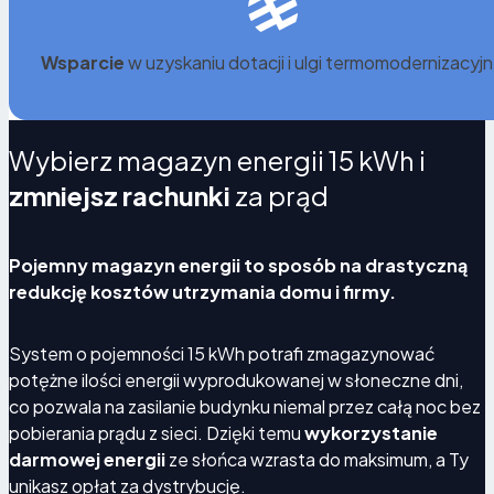
inwestycji.
Wsparcie
w uzyskaniu dotacji i ulgi termomodernizacyjn
Wybierz magazyn energii 15 kWh i
zmniejsz rachunki
za prąd
Pojemny magazyn energii to sposób na drastyczną
redukcję kosztów utrzymania domu i firmy.
System o pojemności 15 kWh potrafi zmagazynować
potężne ilości energii wyprodukowanej w słoneczne dni,
co pozwala na zasilanie budynku niemal przez całą noc bez
pobierania prądu z sieci. Dzięki temu
wykorzystanie
darmowej energii
ze słońca wzrasta do maksimum, a Ty
unikasz opłat za dystrybucję.