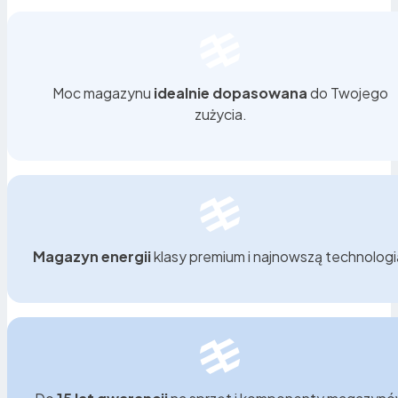
Magazyn energii działa jak UPS dla całego domu. W
przypadku przerwy w dostawie energii automatycznie
Moc magazynu
idealnie dopasowana
do Twojego
zasila najważniejsze urządzenia – ogrzewanie,
zużycia.
lodówkę, oświetlenie czy elektronikę. To realne
bezpieczeństwo energetyczne.
Magazyn energii
klasy premium i najnowszą technologi