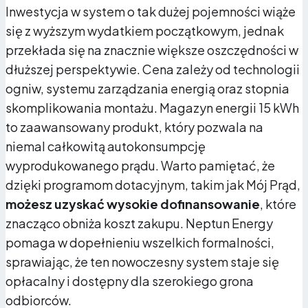
Inwestycja w system o tak dużej pojemności wiąże
się z wyższym wydatkiem początkowym, jednak
przekłada się na znacznie większe oszczędności w
dłuższej perspektywie. Cena zależy od technologii
ogniw, systemu zarządzania energią oraz stopnia
Niższe rachunki za prąd
skomplikowania montażu. Magazyn energii 15 kWh
to zaawansowany produkt, który pozwala na
Gromadząc energię w akumulatorze, unikasz
niemal całkowitą autokonsumpcję
kupowania drogiej energii z sieci w godzinach szczytu.
wyprodukowanego prądu. Warto pamiętać, że
W praktyce dom z magazynem może zredukować
dzięki programom dotacyjnym, takim jak Mój Prąd,
rachunki nawet o kilkadziesiąt procent, bo korzysta z
możesz uzyskać wysokie dofinansowanie
, które
darmowego prądu z PV przez większość doby.
znacząco obniża koszt zakupu. Neptun Energy
pomaga w dopełnieniu wszelkich formalności,
sprawiając, że ten nowoczesny system staje się
opłacalny i dostępny dla szerokiego grona
odbiorców.