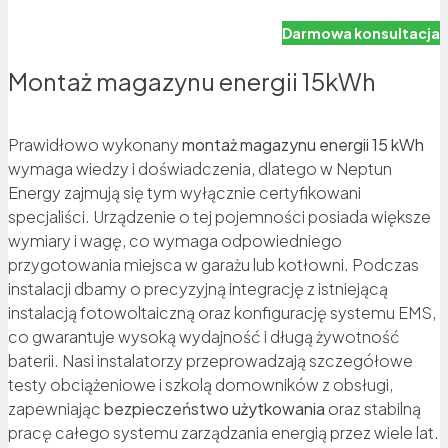
Darmowa konsultacja
Montaż magazynu energii 15kWh
Prawidłowo wykonany
montaż magazynu energii 15 kWh
wymaga wiedzy i doświadczenia, dlatego w Neptun
Energy zajmują się tym wyłącznie certyfikowani
specjaliści. Urządzenie o tej pojemności posiada większe
wymiary i wagę, co wymaga odpowiedniego
przygotowania miejsca w garażu lub kotłowni. Podczas
instalacji dbamy o precyzyjną integrację z istniejącą
instalacją fotowoltaiczną oraz konfigurację systemu EMS,
co gwarantuje wysoką wydajność i długą żywotność
baterii. Nasi instalatorzy przeprowadzają szczegółowe
testy obciążeniowe i szkolą domowników z obsługi,
zapewniając
bezpieczeństwo użytkowania
oraz stabilną
Zabezpieczenie na wypadek awarii prądu
pracę całego systemu zarządzania energią przez wiele lat.