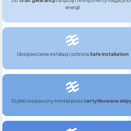
Do
15 lat gwarancji
na sprzęt i komponenty magazyn
energii
Ubezpieczenie instalacji i ochrona
Safe Installation
Optymalne wykorzystanie taryf i programów
dotacji
Dzięki magazynowi można ładować akumulator w
Szybki i bezpieczny montaż przez
certyfikowane ekip
tańszych godzinach nocnych (np. w taryfie G12) i
korzystać z energii w ciągu dnia. Dodatkowo
magazyny energii kwalifikują się do wysokich dotacji,
np.
Mój Prąd
, co znacząco przyspiesza zwrot