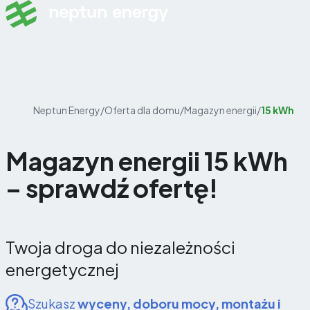
Skip to content
Neptun Energy
/
Oferta dla domu
/
Magazyn energii
/
15 kWh
Magazyn energii 15 kWh
– sprawdź ofertę!
Twoja droga do niezależności
energetycznej
Szukasz
wyceny, doboru mocy, montażu i