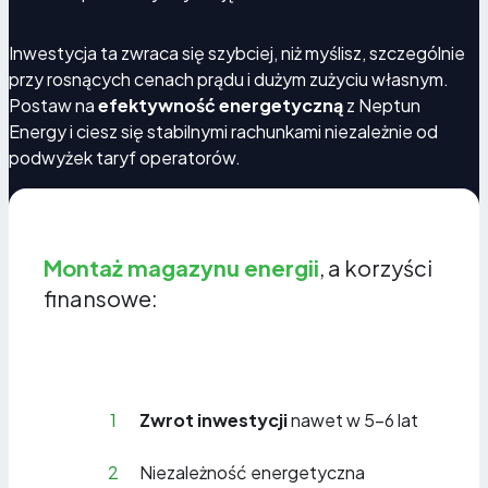
Inwestycja ta zwraca się szybciej, niż myślisz, szczególnie
Przygotowanie domu na przyszłe potrzeby
przy rosnących cenach prądu i dużym zużyciu własnym.
energetyczne
Postaw na
efektywność energetyczną
z Neptun
Energy i ciesz się stabilnymi rachunkami niezależnie od
podwyżek taryf operatorów.
Rosnące zapotrzebowanie na prąd (pompy ciepła,
auta elektryczne, klimatyzacja) sprawia, że magazyn
energii staje się fundamentem nowoczesnego,
energooszczędnego domu. To element inteligentnej
Montaż magazynu energii
, a korzyści
infrastruktury, który podnosi wartość nieruchomości i
finansowe:
stabilizuje pracę instalacji PV.
1
Zwrot inwestycji
nawet w 5-6 lat
2
Niezależność energetyczna