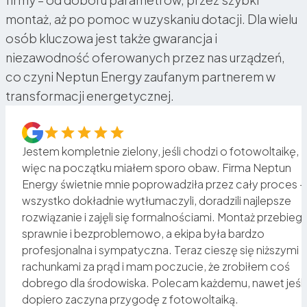
montaż, aż po pomoc w uzyskaniu dotacji. Dla wielu
osób kluczowa jest także gwarancja i
niezawodność oferowanych przez nas urządzeń,
co czyni Neptun Energy zaufanym partnerem w
transformacji energetycznej.
Jestem kompletnie zielony, jeśli chodzi o fotowoltaikę,
więc na początku miałem sporo obaw. Firma Neptun
Energy świetnie mnie poprowadziła przez cały proces –
o
wszystko dokładnie wytłumaczyli, doradzili najlepsze
rozwiązanie i zajęli się formalnościami. Montaż przebiegł
sz
sprawnie i bezproblemowo, a ekipa była bardzo
profesjonalna i sympatyczna. Teraz cieszę się niższymi
rachunkami za prąd i mam poczucie, że zrobiłem coś
a
dobrego dla środowiska. Polecam każdemu, nawet jeśli
dopiero zaczyna przygodę z fotowoltaiką.