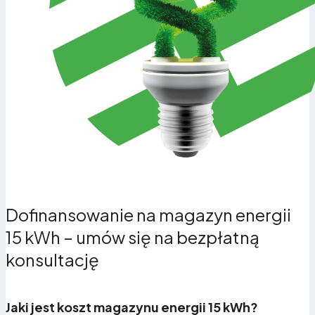
nocy. Ograniczasz oddawanie energii do sieci i
zwiększasz autokonsumpcję do ponad 70%.
Dofinansowanie na magazyn energii
15 kWh – umów się na bezpłatną
konsultację
Jaki jest koszt magazynu energii 15 kWh?