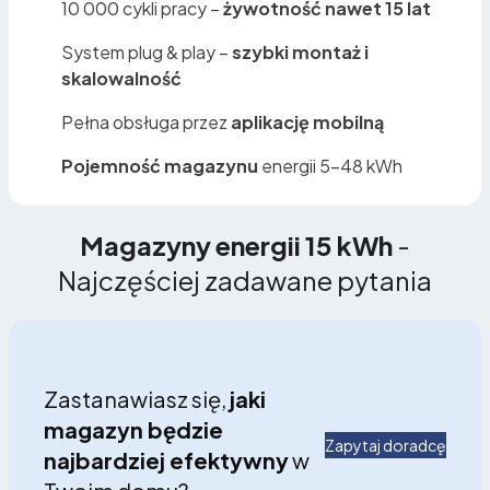
10 000 cykli pracy –
żywotność nawet 15 lat
System plug & play –
szybki montaż i
skalowalność
Pełna obsługa przez
aplikację mobilną
Pojemność magazynu
energii 5–48 kWh
Magazyny energii 15 kWh
-
Najczęściej zadawane pytania
Zastanawiasz się,
jaki
magazyn będzie
Zapytaj doradcę
najbardziej efektywny
w