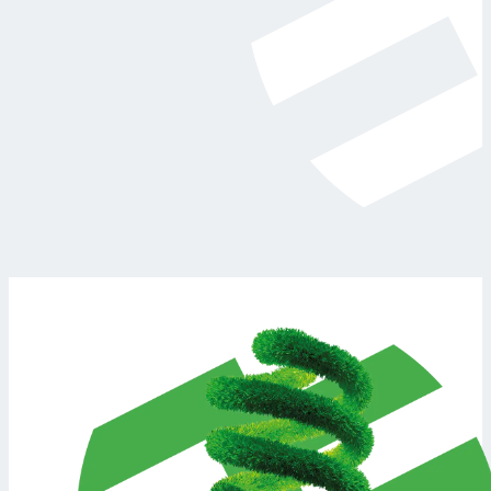
Maksymalne wykorzystanie własnej energii
Dzięki magazynowi energii możesz zużywać prąd
wyprodukowany przez fotowoltaikę wtedy, kiedy
naprawdę go potrzebujesz – nawet wieczorami i w