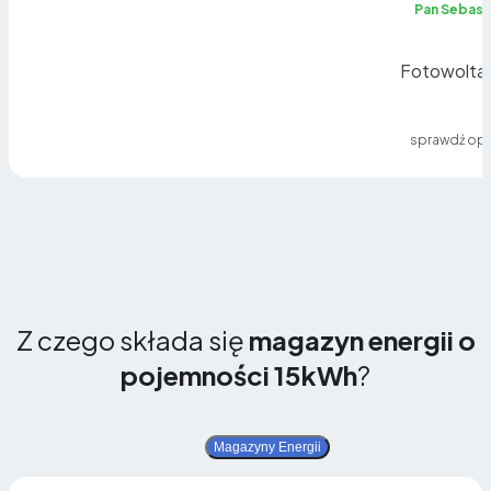
ię
Pan Sebast
Fotowoltai
sprawdź opi
Z czego składa się
magazyn energii o
pojemności 15kWh
?
Magazyny Energii