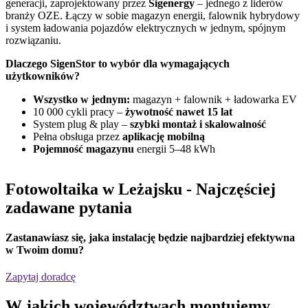
generacji, zaprojektowany przez
Sigenergy
– jednego z liderów
n
branży OZE. Łączy w sobie magazyn energii, falownik hybrydowy
G
i system ładowania pojazdów elektrycznych w jednym, spójnym
f
rozwiązaniu.
D
Dlaczego SigenStor to wybór dla wymagających
użytkowników?
Wszystko w jednym:
magazyn + falownik + ładowarka EV
10 000 cykli pracy –
żywotność nawet 15 lat
System plug & play –
szybki montaż i skalowalność
Pełna obsługa przez
aplikację mobilną
Pojemność magazynu
energii 5–48 kWh
Fotowoltaika w Leżajsku
- Najczęściej
zadawane pytania
Zastanawiasz się,
jaka instalację będzie najbardziej efektywna
w Twoim domu?
Zapytaj doradcę
W jakich
województwach
montujemy