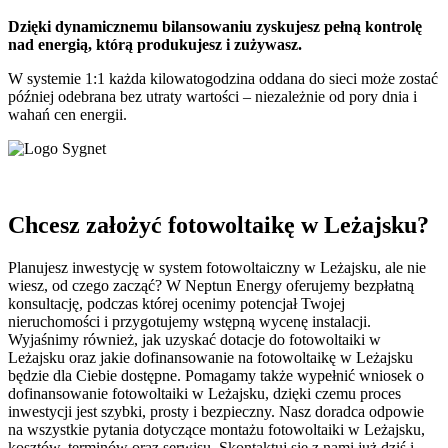
Dzięki dynamicznemu bilansowaniu zyskujesz pełną kontrolę
nad energią, którą produkujesz i zużywasz.
W systemie 1:1 każda kilowatogodzina oddana do sieci może zostać
później odebrana bez utraty wartości – niezależnie od pory dnia i
wahań cen energii.
Chcesz założyć fotowoltaikę w Leżajsku?
Planujesz inwestycję w system fotowoltaiczny w Leżajsku, ale nie
wiesz, od czego zacząć? W Neptun Energy oferujemy bezpłatną
konsultację, podczas której ocenimy potencjał Twojej
nieruchomości i przygotujemy wstępną wycenę instalacji.
Wyjaśnimy również, jak uzyskać dotacje do fotowoltaiki w
Leżajsku oraz jakie dofinansowanie na fotowoltaikę w Leżajsku
będzie dla Ciebie dostępne. Pomagamy także wypełnić wniosek o
dofinansowanie fotowoltaiki w Leżajsku, dzięki czemu proces
inwestycji jest szybki, prosty i bezpieczny. Nasz doradca odpowie
na wszystkie pytania dotyczące montażu fotowoltaiki w Leżajsku,
kosztów, terminów oraz serwisu. Skontaktuj się z nami już dziś i