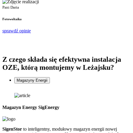
P
Pani Daria
F
Fotowoltaika
s
sprawdź opinię
Z czego składa się
efektywna instalacja
OZE, którą montujemy w Leżajsku?
Magazyny Energii
Magazyn Energy SigEnergy
SigenStor
to inteligentny, modułowy magazyn energii nowej
Z