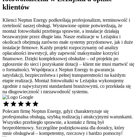
klientów
Klienci Neptun Energy podkreślają profesjonalizm, terminowość i
rzetelność naszej obsługi. Wystawione opinie potwierdzają, że
montaż fotowoltaiki przebiega sprawnie, a instalacje działają
bezawaryjnie przez długie lata. Nasze realizacje w Leżajsku i
okolicach obejmują zarówno małe systemy przydomowe, jak i duże
instalacje firmowe. Każdy projekt rozpoczynamy od analizy
opłacalności inwestycji, aby zapewnić maksymalne korzyści
finansowe. Dzięki kompleksowej obsłudze – od projektu po
zgłoszenie do sieci i pozyskanie dotacji – klient nie musi martwić się
o formalności. Współpraca z Neptun Energy to gwarancja
satysfakcji, bezpieczeństwa i pełnej transparentności na każdym
etapie realizacji. Montaż fotowoltaiki w Leżajsku wykonujemy
zgodnie z najwyższymi standardami branżowymi, co przekłada się
na długowieczność i niezawodność systemu.
Polecam firmę Neptun Energy, gdyż charakteryzuje się
Ś
profesjonalna obsługą, szybką realizacją i atrakcyjnymi warunkami.
s
Wszystko przebiegło sprawnie, a kontakt z firmą był
p
bezproblemowy. Szczególne podziękowania dla doradcy, który
d
mnie obsługiwał – kompetentny, rzeczowy i bardzo pomocny!
P