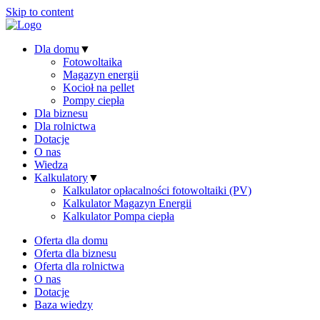
Skip to content
Dla domu
▼
Fotowoltaika
Magazyn energii
Kocioł na pellet
Pompy ciepła
Dla biznesu
Dla rolnictwa
Dotacje
O nas
Wiedza
Kalkulatory
▼
Kalkulator opłacalności fotowoltaiki (PV)
Kalkulator Magazyn Energii
Kalkulator Pompa ciepła
Oferta dla domu
Oferta dla biznesu
Oferta dla rolnictwa
O nas
Dotacje
Baza wiedzy