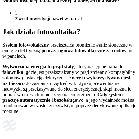
Montaż instalacji fotowoltaicznej
, a korzyści finansowe:
1
Zwrot inwestycji
nawet w 5-6 lat
Jak działa
fotowoltaika?
System fotowoltaiczny
przekształca promieniowanie słoneczne w
energię elektryczną poprzez
ogniwa fotowoltaiczne
zamontowane
w panelach.
Wytworzona energia to prąd stały
, który następnie trafia do
falownika
, gdzie jest przekształcany w prąd zmienny kompatybilny
z domową instalacją elektryczną.
Energia wykorzystywana jest
na bieżąco
do zasilania urządzeń w budynku, a ewentualne
nadwyżki są przekazywane do sieci energetycznej, skąd można je
pobrać w okresach mniejszego nasłonecznienia.
Cały system
pracuje automatycznie i bezobsługowo
, a jego wydajność można
monitorować w czasie rzeczywistym poprzez dedykowane aplikacje
mobilne.