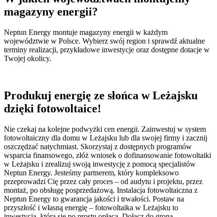
magazyny energii?
Neptun Energy montuje magazyny energii w każdym
województwie w Polsce. Wybierz swój region i sprawdź aktualne
terminy realizacji, przykładowe inwestycje oraz dostępne dotacje w
Twojej okolicy.
Produkuj energię ze słońca w Leżajsku
dzięki fotowoltaice!
Nie czekaj na kolejne podwyżki cen energii. Zainwestuj w system
fotowoltaiczny dla domu w Leżajsku lub dla swojej firmy i zacznij
oszczędzać natychmiast. Skorzystaj z dostępnych programów
wsparcia finansowego, złóż wniosek o dofinansowanie fotowoltaiki
w Leżajsku i zrealizuj swoją inwestycję z pomocą specjalistów
Neptun Energy. Jesteśmy partnerem, który kompleksowo
przeprowadzi Cię przez cały proces – od audytu i projektu, przez
montaż, po obsługę posprzedażową. Instalacja fotowoltaiczna z
Neptun Energy to gwarancja jakości i trwałości. Postaw na
przyszłość i własną energię – fotowoltaika w Leżajsku to
inwestycja, która się po prostu opłaca. Dołącz do grona