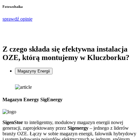
F
Fotowoltaika
s
sprawdź opinię
Z czego składa się
efektywna instalacja
OZE, którą montujemy w Kluczborku?
Magazyny Energii
Magazyn Energy SigEnergy
SigenStor
to inteligentny, modułowy magazyn energii nowej
Z
generacji, zaprojektowany przez
Sigenergy
– jednego z liderów
n
branży OZE. Łączy w sobie magazyn energii, falownik hybrydowy
G
i system ładowania pojazdów elektrycznych w jednym, spójnym
f