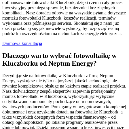
dofinansowanie fotowoltaiki Kluczbork, dzięki czemu cały proces
inwestycyjny przebiega sprawnie, bezpiecznie i bez zbędnych
komplikacji. Nasz doradca odpowie na wszystkie pytania dotyczące
montażu fotowoltaiki Kluczbork, kosztów realizacji, terminów
wykonania oraz późniejszego serwisu. Skontaktuj się z nami już
dziś i przekonaj się, jak niewiele wystarczy, by rozpocząć realną
podróż ku oszczędnościom na rachunkach za energię elektryczną.
Darmowa konsultacja
Dlaczego warto wybrać fotowoltaikę w
Kluczborku od Neptun Energy?
Decydując się na fotowoltaikę w Kluczborku z firmą Neptun
Energy, zyskujesz nie tylko najwyższej jakości technologię, ale
również kompleksową obsługę na każdym etapie realizacji projektu.
Nasz doświadczony zespół ekspertów zapewnia profesjonalny
montaż fotowoltaiki w Kluczborku, wykorzystując wyłącznie
certyfikowane komponenty pochodzące od renomowanych,
światowych producentów. Pomagamy w przygotowaniu kompletnej
dokumentacji oraz uzyskaniu dotacji na fotowoltaikę Kluczbork, a
także wszystkich dostępnych form wsparcia finansowego – od
dotacji ogólnopolskich, po lokalne programy realizowane przez
gminę lub powiat. Dzięki naszemu wsparciu koszt inwestycji może