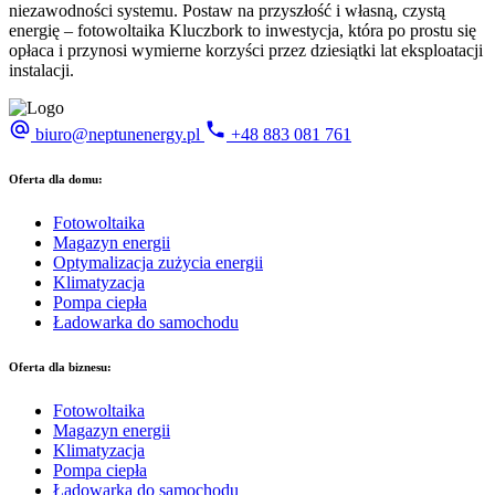
niezawodności systemu. Postaw na przyszłość i własną, czystą
energię – fotowoltaika Kluczbork to inwestycja, która po prostu się
opłaca i przynosi wymierne korzyści przez dziesiątki lat eksploatacji
instalacji.
biuro@neptunenergy.pl
+48
883 081 761
Oferta dla domu:
Fotowoltaika
Magazyn energii
Optymalizacja zużycia energii
Klimatyzacja
Pompa ciepła
Ładowarka do samochodu
Oferta dla biznesu:
Fotowoltaika
Magazyn energii
Klimatyzacja
Pompa ciepła
Ładowarka do samochodu