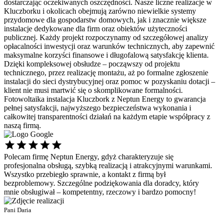
dostarczając oczekiwanych oszczędności. Nasze liczne realizacje w
Kluczborku i okolicach obejmują zarówno niewielkie systemy
przydomowe dla gospodarstw domowych, jak i znacznie większe
instalacje dedykowane dla firm oraz obiektów użyteczności
publicznej. Każdy projekt rozpoczynamy od szczegółowej analizy
opłacalności inwestycji oraz warunków technicznych, aby zapewnić
maksymalne korzyści finansowe i długofalową satysfakcję klienta.
Dzięki kompleksowej obsłudze – począwszy od projektu
technicznego, przez realizację montażu, aż po formalne zgłoszenie
instalacji do sieci dystrybucyjnej oraz pomoc w pozyskaniu dotacji –
klient nie musi martwić się o skomplikowane formalności.
Fotowoltaika instalacja Kluczbork z Neptun Energy to gwarancja
pełnej satysfakcji, najwyższego bezpieczeństwa wykonania i
całkowitej transparentności działań na każdym etapie współpracy z
naszą firmą.
Polecam firmę Neptun Energy, gdyż charakteryzuje się
Ś
profesjonalna obsługą, szybką realizacją i atrakcyjnymi warunkami.
s
Wszystko przebiegło sprawnie, a kontakt z firmą był
p
bezproblemowy. Szczególne podziękowania dla doradcy, który
d
mnie obsługiwał – kompetentny, rzeczowy i bardzo pomocny!
P
P
Pani Daria