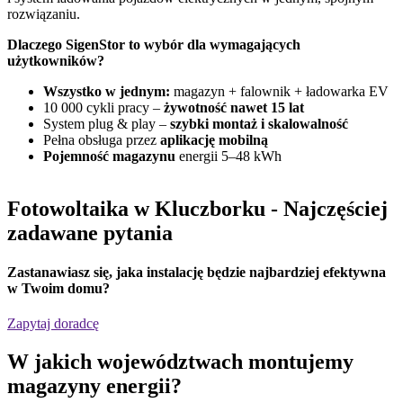
rozwiązaniu.
D
Dlaczego SigenStor to wybór dla wymagających
użytkowników?
Wszystko w jednym:
magazyn + falownik + ładowarka EV
10 000 cykli pracy –
żywotność nawet 15 lat
System plug & play –
szybki montaż i skalowalność
Pełna obsługa przez
aplikację mobilną
Pojemność magazynu
energii 5–48 kWh
Fotowoltaika w Kluczborku
- Najczęściej
zadawane pytania
Zastanawiasz się,
jaka instalację będzie najbardziej efektywna
w Twoim domu?
Zapytaj doradcę
W jakich
województwach
montujemy
magazyny energii?