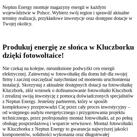
Neptun Energy montuje magazyny energii w każdym
województwie w Polsce. Wybierz swój region i sprawdź aktualne
terminy realizacji, przykładowe inwestycje oraz dostępne dotacje w
Twojej okolicy.
Produkuj energię ze słońca w Kluczborku
dzięki fotowoltaice!
Nie czekaj na kolejne, nieuniknione podwyżki cen energii
elektrycznej. Zainwestuj w fotowoltaikę dla domu lub dla swojej
firmy i zacznij oszczędzać natychmiast od momentu uruchomienia
instalacji. Skorzystaj z aktualnie dostępnych dotacji na fotowoltaikę
Kluczbork, złóż wniosek o dofinansowanie fotowoltaiki Kluczbork
i zrealizuj swoją inwestycję z pomocą doświadczonych specjalistów
z Neptun Energy. Jesteśmy partnerem, który w sposób
kompleksowy przeprowadzi Cię przez cały proces inwestycyjny –
od wstępnego audytu energetycznego i przygotowania projektu
technicznego, przez profesjonalny montaż fotowoltaiki, aż po pełną
obsługę posprzedażową i wsparcie serwisowe. Montaż fotowoltaiki
w Kluczborku z Neptun Energy to gwarancja najwyższej jakości
komponentów, solidności wykonania oraz długotrwałej