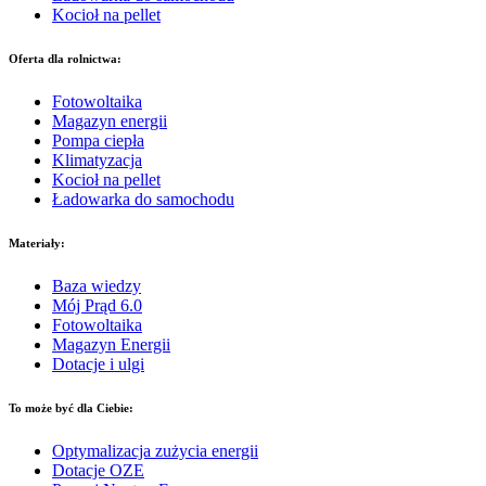
Kocioł na pellet
Oferta dla rolnictwa:
Fotowoltaika
Magazyn energii
Pompa ciepła
Klimatyzacja
Kocioł na pellet
Ładowarka do samochodu
Materiały:
Baza wiedzy
Mój Prąd 6.0
Fotowoltaika
Magazyn Energii
Dotacje i ulgi
To może być dla Ciebie:
Optymalizacja zużycia energii
Dotacje OZE