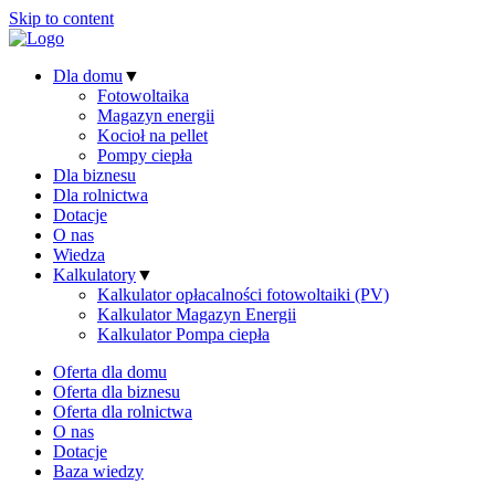
Skip to content
Dla domu
▼
Fotowoltaika
Magazyn energii
Kocioł na pellet
Pompy ciepła
Dla biznesu
Dla rolnictwa
Dotacje
O nas
Wiedza
Kalkulatory
▼
Kalkulator opłacalności fotowoltaiki (PV)
Kalkulator Magazyn Energii
Kalkulator Pompa ciepła
Oferta dla domu
Oferta dla biznesu
Oferta dla rolnictwa
O nas
Dotacje
Baza wiedzy