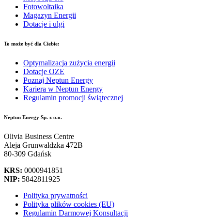
Fotowoltaika
Magazyn Energii
Dotacje i ulgi
To może być dla Ciebie:
Optymalizacja zużycia energii
Dotacje OZE
Poznaj Neptun Energy
Kariera w Neptun Energy
Regulamin promocji świątecznej
Neptun Energy Sp. z o.o.
Olivia Business Centre
Aleja Grunwaldzka 472B
80-309 Gdańsk
KRS:
0000941851
NIP:
5842811925
Polityka prywatności
Polityka plików cookies (EU)
Regulamin Darmowej Konsultacji