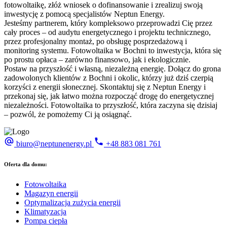
fotowoltaikę, złóż wniosek o dofinansowanie i zrealizuj swoją
inwestycję z pomocą specjalistów Neptun Energy.
Jesteśmy partnerem, który kompleksowo przeprowadzi Cię przez
cały proces – od audytu energetycznego i projektu technicznego,
przez profesjonalny montaż, po obsługę posprzedażową i
monitoring systemu. Fotowoltaika w Bochni to inwestycja, która się
po prostu opłaca – zarówno finansowo, jak i ekologicznie.
Postaw na przyszłość i własną, niezależną energię. Dołącz do grona
zadowolonych klientów z Bochni i okolic, którzy już dziś czerpią
korzyści z energii słonecznej. Skontaktuj się z Neptun Energy i
przekonaj się, jak łatwo można rozpocząć drogę do energetycznej
niezależności. Fotowoltaika to przyszłość, która zaczyna się dzisiaj
– pozwól, że pomożemy Ci ją osiągnąć.
biuro@neptunenergy.pl
+48
883 081 761
Oferta dla domu:
Fotowoltaika
Magazyn energii
Optymalizacja zużycia energii
Klimatyzacja
Pompa ciepła