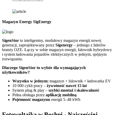
Magazyn Energy SigEnergy
SigenStor
to inteligentny, modułowy magazyn energii nowej
Z
generacji, zaprojektowany przez
Sigenergy
– jednego z liderów
n
branży OZE. Łączy w sobie magazyn energii, falownik hybrydowy
G
i system ładowania pojazdów elektrycznych w jednym, spójnym
f
rozwiązaniu.
D
Dlaczego SigenStor to wybór dla wymagających
użytkowników?
Wszystko w jednym:
magazyn + falownik + ładowarka EV
10 000 cykli pracy –
żywotność nawet 15 lat
System plug & play –
szybki montaż i skalowalność
Pełna obsługa przez
aplikację mobilną
Pojemność magazynu
energii 5–48 kWh
Fotowoltaika w Bochni
- Najczęściej