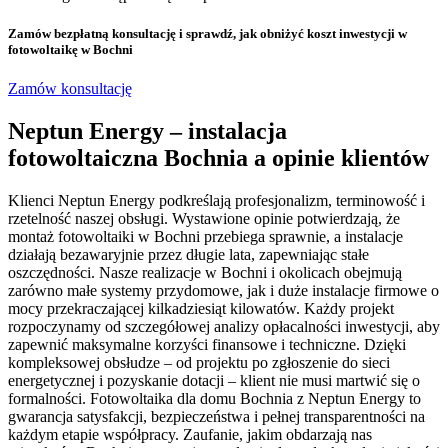
Zamów bezpłatną konsultację
i sprawdź, jak obniżyć koszt inwestycji w
fotowoltaikę w Bochni
Zamów konsultację
Neptun Energy – instalacja
fotowoltaiczna Bochnia a opinie klientów
Klienci Neptun Energy podkreślają profesjonalizm, terminowość i
rzetelność naszej obsługi. Wystawione opinie potwierdzają, że
montaż fotowoltaiki w Bochni przebiega sprawnie, a instalacje
działają bezawaryjnie przez długie lata, zapewniając stałe
oszczędności. Nasze realizacje w Bochni i okolicach obejmują
zarówno małe systemy przydomowe, jak i duże instalacje firmowe o
mocy przekraczającej kilkadziesiąt kilowatów. Każdy projekt
rozpoczynamy od szczegółowej analizy opłacalności inwestycji, aby
zapewnić maksymalne korzyści finansowe i techniczne. Dzięki
kompleksowej obsłudze – od projektu po zgłoszenie do sieci
energetycznej i pozyskanie dotacji – klient nie musi martwić się o
formalności. Fotowoltaika dla domu Bochnia z Neptun Energy to
gwarancja satysfakcji, bezpieczeństwa i pełnej transparentności na
każdym etapie współpracy. Zaufanie, jakim obdarzają nas