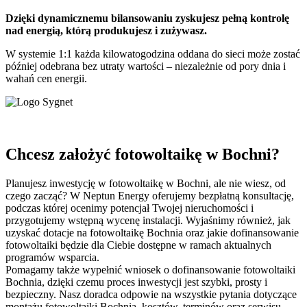
Dzięki dynamicznemu bilansowaniu zyskujesz pełną kontrolę
nad energią, którą produkujesz i zużywasz.
W systemie 1:1 każda kilowatogodzina oddana do sieci może zostać
później odebrana bez utraty wartości – niezależnie od pory dnia i
wahań cen energii.
Chcesz założyć fotowoltaikę w Bochni?
Planujesz inwestycję w fotowoltaikę w Bochni, ale nie wiesz, od
czego zacząć? W Neptun Energy oferujemy bezpłatną konsultację,
podczas której ocenimy potencjał Twojej nieruchomości i
przygotujemy wstępną wycenę instalacji. Wyjaśnimy również, jak
uzyskać dotacje na fotowoltaikę Bochnia oraz jakie dofinansowanie
fotowoltaiki będzie dla Ciebie dostępne w ramach aktualnych
programów wsparcia.
Pomagamy także wypełnić wniosek o dofinansowanie fotowoltaiki
Bochnia, dzięki czemu proces inwestycji jest szybki, prosty i
bezpieczny. Nasz doradca odpowie na wszystkie pytania dotyczące
montażu fotowoltaiki Bochnia, kosztów, terminów oraz serwisu.