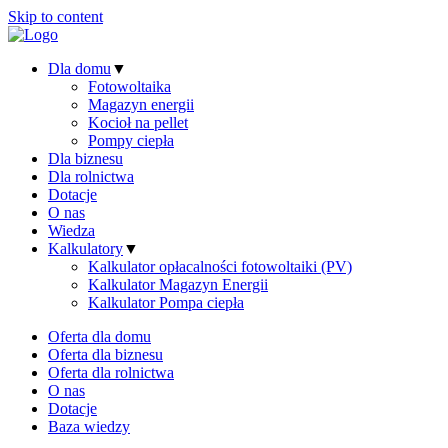
Skip to content
Dla domu
▼
Fotowoltaika
Magazyn energii
Kocioł na pellet
Pompy ciepła
Dla biznesu
Dla rolnictwa
Dotacje
O nas
Wiedza
Kalkulatory
▼
Kalkulator opłacalności fotowoltaiki (PV)
Kalkulator Magazyn Energii
Kalkulator Pompa ciepła
Oferta dla domu
Oferta dla biznesu
Oferta dla rolnictwa
O nas
Dotacje
Baza wiedzy