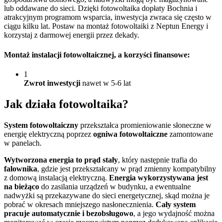
lub oddawane do sieci. Dzięki fotowoltaika dopłaty Bochnia i
atrakcyjnym programom wsparcia, inwestycja zwraca się często w
ciągu kilku lat. Postaw na montaż fotowoltaiki z Neptun Energy i
korzystaj z darmowej energii przez dekady.
Montaż instalacji fotowoltaicznej
, a korzyści finansowe:
1
Zwrot inwestycji
nawet w 5-6 lat
Jak działa
fotowoltaika?
System fotowoltaiczny
przekształca promieniowanie słoneczne w
energię elektryczną poprzez
ogniwa fotowoltaiczne
zamontowane
w panelach.
Wytworzona energia to prąd stały
, który następnie trafia do
falownika
, gdzie jest przekształcany w prąd zmienny kompatybilny
z domową instalacją elektryczną.
Energia wykorzystywana jest
na bieżąco
do zasilania urządzeń w budynku, a ewentualne
nadwyżki są przekazywane do sieci energetycznej, skąd można je
pobrać w okresach mniejszego nasłonecznienia.
Cały system
pracuje automatycznie i bezobsługowo
, a jego wydajność można