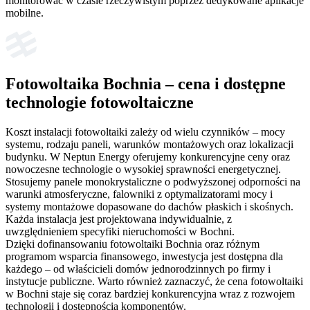
monitorować w czasie rzeczywistym poprzez dedykowane aplikacje
mobilne.
Fotowoltaika Bochnia – cena i dostępne
technologie fotowoltaiczne
Koszt instalacji fotowoltaiki zależy od wielu czynników – mocy
systemu, rodzaju paneli, warunków montażowych oraz lokalizacji
budynku. W Neptun Energy oferujemy konkurencyjne ceny oraz
nowoczesne technologie o wysokiej sprawności energetycznej.
Stosujemy panele monokrystaliczne o podwyższonej odporności na
warunki atmosferyczne, falowniki z optymalizatorami mocy i
systemy montażowe dopasowane do dachów płaskich i skośnych.
Każda instalacja jest projektowana indywidualnie, z
uwzględnieniem specyfiki nieruchomości w Bochni.
Dzięki dofinansowaniu fotowoltaiki Bochnia oraz różnym
programom wsparcia finansowego, inwestycja jest dostępna dla
każdego – od właścicieli domów jednorodzinnych po firmy i
instytucje publiczne. Warto również zaznaczyć, że cena fotowoltaiki
w Bochni staje się coraz bardziej konkurencyjna wraz z rozwojem
technologii i dostępnością komponentów.