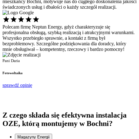
mieszkańcy Bochni, motywuje nas do ciągłego doskonalenia jakości
świadczonych usług i dbałości o każdy szczegół realizacji.
Polecam firmę Neptun Energy, gdyż charakteryzuje się
Ś
profesjonalna obsługą, szybką realizacją i atrakcyjnymi warunkami.
s
Wszystko przebiegło sprawnie, a kontakt z firmą był
p
bezproblemowy. Szczególne podziękowania dla doradcy, który
d
mnie obsługiwał – kompetentny, rzeczowy i bardzo pomocny!
P
P
Pani Daria
F
Fotowoltaika
s
sprawdź opinię
Z czego składa się
efektywna instalacja
OZE, którą montujemy w Bochni?
Magazyny Energii