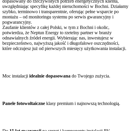
dopasowany do rzeczywistych potrzeb energetycznych klienta,
uwzględniając specyfikę każdej nieruchomości w Bochni. Działamy
szybko, terminowo i transparentnie, oferując pełne wsparcie po
montażu – od monitoringu systemu po serwis gwarancyjny i
pogwarancyjny.
Zaufanie klientów z całej Polski, w tym z Bochni i okolic,
potwierdza, że Neptun Energy to rzetelny partner w branży
odnawialnych źródeł energii. Wybierając nas, inwestujesz w
bezpieczeństwo, najwyższą jakość i długofalowe oszczędności,
które odczujesz już od pierwszych miesięcy użytkowania instalacji.
Moc instalacji
idealnie dopasowana
do Twojego zużycia.
Panele fotowoltaiczne
klasy premium i najnowszą technologią.
Do
15 lat gwarancji
na sprzęt i komponenty instalacji PV