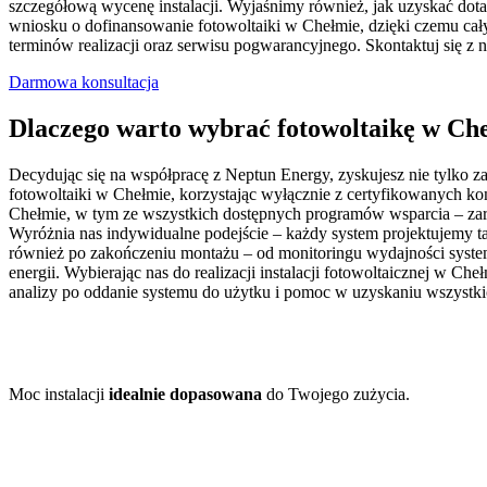
szczegółową wycenę instalacji. Wyjaśnimy również, jak uzyskać dota
wniosku o dofinansowanie fotowoltaiki w Chełmie, dzięki czemu cał
terminów realizacji oraz serwisu pogwarancyjnego. Skontaktuj się z n
Darmowa konsultacja
Dlaczego warto wybrać fotowoltaikę w Ch
Decydując się na współpracę z Neptun Energy, zyskujesz nie tylko z
fotowoltaiki w Chełmie, korzystając wyłącznie z certyfikowanych
Chełmie, w tym ze wszystkich dostępnych programów wsparcia – zarów
Wyróżnia nas indywidualne podejście – każdy system projektujemy ta
również po zakończeniu montażu – od monitoringu wydajności systemu
energii. Wybierając nas do realizacji instalacji fotowoltaicznej w 
analizy po oddanie systemu do użytku i pomoc w uzyskaniu wszystk
Moc instalacji
idealnie dopasowana
do Twojego zużycia.