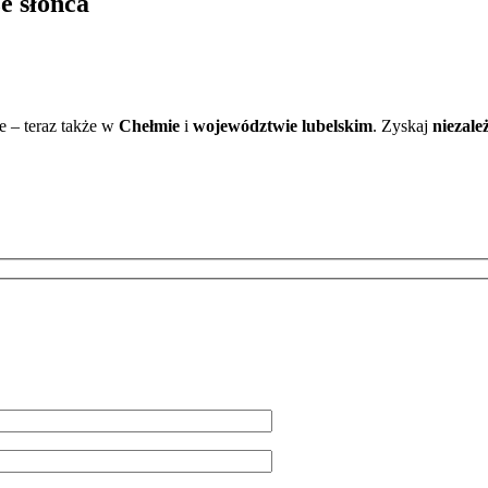
e słońca
ce – teraz także w
Chełmie
i
województwie lubelskim
. Zyskaj
niezal