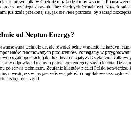
cje do fotowoltaiki w Chełmie oraz jakie formy wsparcia finansowego
y proces przebiega sprawnie i bez zbędnych formalności. Nasz doradc
ami już dziś i przekonaj się, jak niewiele potrzeba, by zacząć oszczędz
ełmie od Neptun Energy?
aawansowaną technologię, ale również pełne wsparcie na każdym etapie
 komponentów renomowanych producentów. Pomagamy w przygotowaniu n
no ogólnopolskich, jak i lokalnych inicjatyw. Dzięki temu całkowity 
k, aby odpowiadał realnym potrzebom energetycznym klienta. Działamy
 po serwis techniczny. Zaufanie klientów z całej Polski potwierdza, 
Chełmie, inwestujesz w bezpieczeństwo, jakość i długofalowe oszczędno
ich niezbędnych zgód.