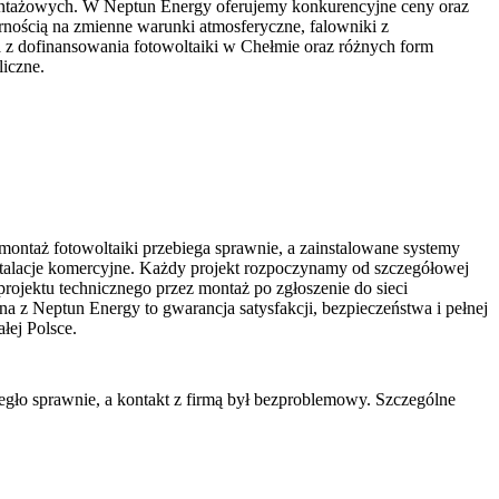
montażowych. W Neptun Energy oferujemy konkurencyjne ceny oraz
nością na zmienne warunki atmosferyczne, falowniki z
 z dofinansowania fotowoltaiki w Chełmie oraz różnych form
liczne.
 montaż fotowoltaiki przebiega sprawnie, a zainstalowane systemy
nstalacje komercyjne. Każdy projekt rozpoczynamy od szczegółowej
rojektu technicznego przez montaż po zgłoszenie do sieci
na z Neptun Energy to gwarancja satysfakcji, bezpieczeństwa i pełnej
łej Polsce.
iegło sprawnie, a kontakt z firmą był bezproblemowy. Szczególne
Ś
o
P
F