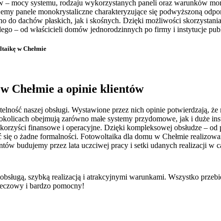
ików – mocy systemu, rodzaju wykorzystanych paneli oraz warunków 
jemy panele monokrystaliczne charakteryzujące się podwyższoną odpor
do dachów płaskich, jak i skośnych. Dzięki możliwości skorzystania
ego – od właścicieli domów jednorodzinnych po firmy i instytucje pub
oltaikę w Chełmie
 w Chełmie a opinie klientów
telność naszej obsługi. Wystawione przez nich opinie potwierdzają, że
e i okolicach obejmują zarówno małe systemy przydomowe, jak i duże i
korzyści finansowe i operacyjne. Dzięki kompleksowej obsłudze – od p
ć się o żadne formalności. Fotowoltaika dla domu w Chełmie realizowa
tów budujemy przez lata uczciwej pracy i setki udanych realizacji w ca
 obsługą, szybką realizacją i atrakcyjnymi warunkami. Wszystko przeb
rzeczowy i bardzo pomocny!