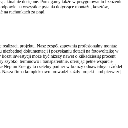
 są aktualnie dostępne. Pomagamy także w przygotowaniu i złożeniu
a odpowie na wszystkie pytania dotyczące montażu, kosztów,
ać na rachunkach za prąd.
 realizacji projektu. Nasz zespół zapewnia profesjonalny montaż
iezbędnej dokumentacji i pozyskaniu dotacji na fotowoltaikę w
koszt inwestycji może być niższy nawet o kilkadziesiąt procent.
 szybko, terminowo i transparentnie, oferując pełne wsparcie
że Neptun Energy to rzetelny partner w branży odnawialnych źródeł
ści. Nasza firma kompleksowo prowadzi każdy projekt – od pierwszej