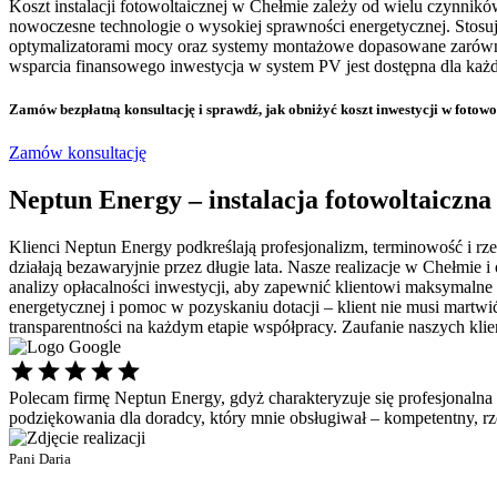
Koszt instalacji fotowoltaicznej w Chełmie zależy od wielu czynn
nowoczesne technologie o wysokiej sprawności energetycznej. Stosu
optymalizatorami mocy oraz systemy montażowe dopasowane zarówno 
wsparcia finansowego inwestycja w system PV jest dostępna dla każd
Zamów bezpłatną konsultację
i sprawdź, jak obniżyć koszt inwestycji w fotow
Zamów konsultację
Neptun Energy – instalacja fotowoltaiczna
Klienci Neptun Energy podkreślają profesjonalizm, terminowość i rze
działają bezawaryjnie przez długie lata. Nasze realizacje w Chełmi
analizy opłacalności inwestycji, aby zapewnić klientowi maksymalne 
energetycznej i pomoc w pozyskaniu dotacji – klient nie musi martwi
transparentności na każdym etapie współpracy. Zaufanie naszych klien
Polecam firmę Neptun Energy, gdyż charakteryzuje się profesjonalna
podziękowania dla doradcy, który mnie obsługiwał – kompetentny, 
Pani Daria