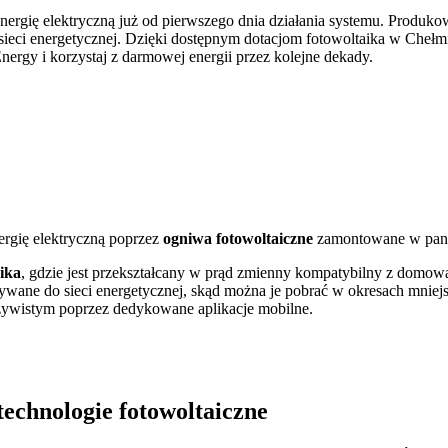
energię elektryczną już od pierwszego dnia działania systemu. Produ
i energetycznej. Dzięki dostępnym dotacjom fotowoltaika w Chełmie
nergy i korzystaj z darmowej energii przez kolejne dekady.
ergię elektryczną poprzez
ogniwa fotowoltaiczne
zamontowane w pane
ika
, gdzie jest przekształcany w prąd zmienny kompatybilny z domową 
ywane do sieci energetycznej, skąd można je pobrać w okresach mniej
zywistym poprzez dedykowane aplikacje mobilne.
technologie fotowoltaiczne