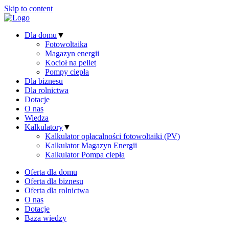
Skip to content
Dla domu
▼
Fotowoltaika
Magazyn energii
Kocioł na pellet
Pompy ciepła
Dla biznesu
Dla rolnictwa
Dotacje
O nas
Wiedza
Kalkulatory
▼
Kalkulator opłacalności fotowoltaiki (PV)
Kalkulator Magazyn Energii
Kalkulator Pompa ciepła
Oferta dla domu
Oferta dla biznesu
Oferta dla rolnictwa
O nas
Dotacje
Baza wiedzy