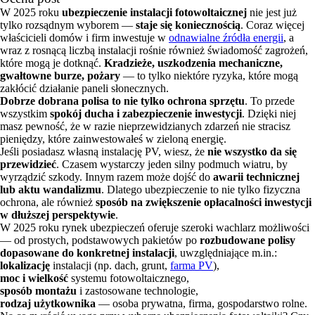
W 2025 roku
ubezpieczenie instalacji fotowoltaicznej
nie jest już
tylko rozsądnym wyborem —
staje się koniecznością
. Coraz więcej
właścicieli domów i firm inwestuje w
odnawialne źródła energii
, a
wraz z rosnącą liczbą instalacji rośnie również świadomość zagrożeń,
które mogą je dotknąć.
Kradzieże, uszkodzenia mechaniczne,
gwałtowne burze, pożary
— to tylko niektóre ryzyka, które mogą
zakłócić działanie paneli słonecznych.
Dobrze dobrana polisa to nie tylko ochrona sprzętu
. To przede
wszystkim
spokój ducha i zabezpieczenie inwestycji
. Dzięki niej
masz pewność, że w razie nieprzewidzianych zdarzeń nie stracisz
pieniędzy, które zainwestowałeś w zieloną energię.
Jeśli posiadasz własną instalację PV, wiesz, że
nie wszystko da się
przewidzieć
. Czasem wystarczy jeden silny podmuch wiatru, by
wyrządzić szkody. Innym razem może dojść do
awarii technicznej
lub aktu wandalizmu
. Dlatego ubezpieczenie to nie tylko fizyczna
ochrona, ale również
sposób na zwiększenie opłacalności inwestycji
w dłuższej perspektywie
.
W 2025 roku rynek ubezpieczeń oferuje szeroki wachlarz możliwości
— od prostych, podstawowych pakietów po
rozbudowane polisy
dopasowane do konkretnej instalacji
, uwzględniające m.in.:
lokalizację
instalacji (np. dach, grunt,
farma PV
),
moc i wielkość
systemu fotowoltaicznego,
sposób montażu
i zastosowane technologie,
rodzaj użytkownika
— osoba prywatna, firma, gospodarstwo rolne.