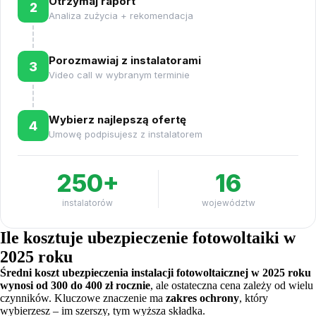
Otrzymaj raport
2
Analiza zużycia + rekomendacja
Porozmawiaj z instalatorami
3
Video call w wybranym terminie
Wybierz najlepszą ofertę
4
Umowę podpisujesz z instalatorem
250+
16
instalatorów
województw
Ile kosztuje ubezpieczenie fotowoltaiki w
2025 roku
Średni koszt ubezpieczenia instalacji fotowoltaicznej w 2025 roku
wynosi od 300 do 400 zł rocznie
, ale ostateczna cena zależy od wielu
czynników. Kluczowe znaczenie ma
zakres ochrony
, który
wybierzesz – im szerszy, tym wyższa składka.