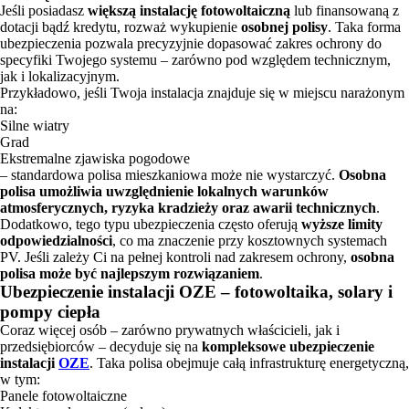
Jeśli posiadasz
większą instalację fotowoltaiczną
lub finansowaną z
dotacji bądź kredytu, rozważ wykupienie
osobnej polisy
. Taka forma
ubezpieczenia pozwala precyzyjnie dopasować zakres ochrony do
specyfiki Twojego systemu – zarówno pod względem technicznym,
jak i lokalizacyjnym.
Przykładowo, jeśli Twoja instalacja znajduje się w miejscu narażonym
na:
Silne wiatry
Grad
Ekstremalne zjawiska pogodowe
– standardowa polisa mieszkaniowa może nie wystarczyć.
Osobna
polisa umożliwia uwzględnienie lokalnych warunków
atmosferycznych, ryzyka kradzieży oraz awarii technicznych
.
Dodatkowo, tego typu ubezpieczenia często oferują
wyższe limity
odpowiedzialności
, co ma znaczenie przy kosztownych systemach
PV. Jeśli zależy Ci na pełnej kontroli nad zakresem ochrony,
osobna
polisa może być najlepszym rozwiązaniem
.
Ubezpieczenie instalacji OZE – fotowoltaika, solary i
pompy ciepła
Coraz więcej osób – zarówno prywatnych właścicieli, jak i
przedsiębiorców – decyduje się na
kompleksowe ubezpieczenie
instalacji
OZE
. Taka polisa obejmuje całą infrastrukturę energetyczną,
w tym:
Panele fotowoltaiczne