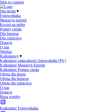
Skip to content
Dla domu
▼
Fotowoltaika
Magazyn energii
Kocioł na pellet
Pompy ciepła
Dla biznesu
Dla rolnictwa
Dotacje
O nas
Wiedza
Kalkulatory
▼
Kalkulator opłacalności fotowoltaiki (PV)
Kalkulator Magazyn Energii
Kalkulator Pompa ciepła
Oferta dla domu
Oferta dla biznesu
Oferta dla rolnictwa
O nas
Dotacje
Baza wiedzy
Kalkulator Fotowoltaika