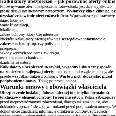
Kalkulatory ubezpieczeń – jak porównać oferty online
Porównywanie ofert ubezpieczenia fotowoltaiki jest dziś wyjątkowo
proste dzięki internetowym narzędziom.
Wystarczy kilka kliknięć, by
uzyskać zestawienie ofert różnych firm
. Wprowadzasz podstawowe
dane, takie jak:
wartość instalacji,
lokalizacja,
zakres ochrony, który Cię interesuje.
Niektóre kalkulatory oferują również
szczegółowe informacje o
zakresie ochrony
, np. czy polisa obejmuje:
przepięcia,
szkody wyrządzone przez zwierzęta,
uszkodzenia mechaniczne,
działania sił natury.
Kalkulatory ubezpieczeń to szybki, wygodny i skuteczny sposób
na znalezienie najlepszej oferty
– nie tylko pod względem ceny, ale
przede wszystkim zakresu ochrony.
Warto z nich skorzystać przed
podpisaniem umowy
. To się po prostu opłaca.
Warunki umowy i obowiązki właściciela
Ubezpieczenie instalacji fotowoltaicznej to nie tylko formalność –
to kluczowy element ochrony Twojej inwestycji.
Polisa zabezpiecza
przed nieprzewidzianymi zdarzeniami, dlatego tak ważne jest, aby
dokładnie zapoznać się z jej warunkami przed podpisaniem umowy. W
dokumencie znajdziesz informacje o zakresie ochrony, sytuacjach
wyłączonych z odpowiedzialności oraz limitach wypłat.
Przemyślana