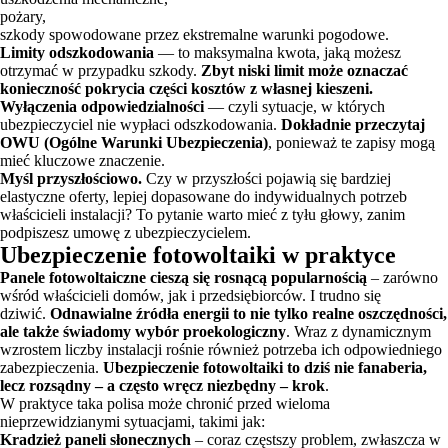
pożary,
szkody spowodowane przez ekstremalne warunki pogodowe.
Limity odszkodowania
— to maksymalna kwota, jaką możesz
otrzymać w przypadku szkody.
Zbyt niski limit może oznaczać
konieczność pokrycia części kosztów z własnej kieszeni.
Wyłączenia odpowiedzialności
— czyli sytuacje, w których
ubezpieczyciel nie wypłaci odszkodowania.
Dokładnie przeczytaj
OWU (Ogólne Warunki Ubezpieczenia)
, ponieważ te zapisy mogą
mieć kluczowe znaczenie.
Myśl przyszłościowo.
Czy w przyszłości pojawią się bardziej
elastyczne oferty, lepiej dopasowane do indywidualnych potrzeb
właścicieli instalacji? To pytanie warto mieć z tyłu głowy, zanim
podpiszesz umowę z ubezpieczycielem.
Ubezpieczenie fotowoltaiki w praktyce
Panele fotowoltaiczne cieszą się rosnącą popularnością
– zarówno
wśród właścicieli domów, jak i przedsiębiorców. I trudno się
dziwić.
Odnawialne źródła energii to nie tylko realne oszczędności,
ale także świadomy wybór proekologiczny
. Wraz z dynamicznym
wzrostem liczby instalacji rośnie również potrzeba ich odpowiedniego
zabezpieczenia.
Ubezpieczenie fotowoltaiki to dziś nie fanaberia,
lecz rozsądny – a często wręcz niezbędny – krok
.
W praktyce taka polisa może chronić przed wieloma
nieprzewidzianymi sytuacjami, takimi jak:
Kradzież paneli słonecznych
– coraz częstszy problem, zwłaszcza w