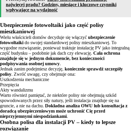
najwięcej prądu? Godziny, miesiące i kluczowe czynniki
wpływające na wydajność
Ubezpieczenie fotowoltaiki jako część polisy
mieszkaniowej
Wielu właścicieli domów decyduje się włączyć
ubezpieczenie
fotowoltaiki
do swojej standardowej polisy mieszkaniowej. To
wygodne rozwiązanie, ponieważ traktuje instalację PV jako integralną
część budynku – podobnie jak dach czy elewację.
Cała ochrona
znajduje się w jednym dokumencie, bez konieczności
podpisywania osobnej umowy
.
Jednak zanim podejmiesz decyzję,
koniecznie sprawdź szczegóły
polisy
. Zwróć uwagę, czy obejmuje ona:
Uszkodzenia mechaniczne
Przepięcia
Akty wandalizmu
Warto również pamiętać, że niektóre polisy nie obejmują szkód
spowodowanych przez siły natury, jeśli instalacja znajduje się na
gruncie, a nie na dachu.
Dokładna analiza OWU lub konsultacja z
doradcą ubezpieczeniowym może uchronić Cię przed
nieprzyjemnymi niespodziankami
.
Osobna polisa dla instalacji PV – kiedy to lepsze
rozwiązanie