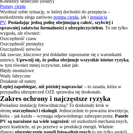
Kolektory słoneczne (solary)
Pompy ciepła
Wyobraź sobie sytuację, w której dochodzi do przepięcia –
uszkodzeniu ulega zarówno
pompa ciepła
, jak i
instalacja
PV
.
Posiadając jedną polisę obejmującą całość, szybciej i
sprawniej załatwisz formalności z ubezpieczycielem
. To nie tylko
wygoda, ale również:
Oszczędność czasu
Oszczędność pieniędzy
Oszczędność nerwów
Jak zawsze, kluczowe jest dokładne zapoznanie się z warunkami
umowy.
Upewnij się, że polisa obejmuje wszystkie istotne ryzyka
,
w tym również mniej oczywiste, takie jak:
Błędy montażowe
Wady fabryczne
Działanie sił natury
Lepiej zapobiegać, niż później naprawiać
– to zasada, która w
przypadku ubezpieczeń OZE sprawdza się doskonale.
Zakres ochrony i najczęstsze ryzyka
Posiadasz instalację fotowoltaiczną? To doskonały krok w
stronę
oszczędności i ekologii
. Jednocześnie to poważna inwestycja,
która – jak każda – wymaga odpowiedniego zabezpieczenia.
Panele
PV są narażone na wiele zagrożeń
: od uszkodzeń mechanicznych,
przez kradzieże, aż po przerwy w produkcji energii. Właśnie
dlatego
ubezpieczenie paneli fotowoltaicznych
to nie tylko spokój