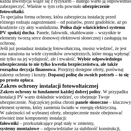
każda inwestycja wiąże się z ryzykiem – dlatego warto ją odpowiednio
zabezpieczyć. Właśnie w tym celu powstało
ubezpieczenie
fotowoltaiki
.
To specjalna forma ochrony, która zabezpiecza instalację przed
różnego rodzaju zagrożeniami – od pożarów, przez gradobicie, aż po
kradzieże czy akty wandalizmu.
Polisa daje właścicielowi systemu
PV spokój ducha
. Panele, falownik, okablowanie – wszystkie te
elementy tworzą serce domowej elektrowni słonecznej i zasługują na
ochronę.
Jeśli już posiadasz instalację fotowoltaiczną, musisz wiedzieć, że jest
ona narażona na wiele czynników zewnętrznych, które mogą wpłynąć
nie tylko na jej wydajność, ale i trwałość.
Wybór odpowiedniego
ubezpieczenia to nie tylko kwestia bezpieczeństwa, ale także
rozsądna decyzja finansowa
. Przejrzyj dostępne oferty, porównaj
zakresy ochrony i koszty.
Dopasuj polisę do swoich potrzeb – to się
po prostu opłaca
.
Zakres ochrony instalacji fotowoltaicznej
Zakres ochrony to fundament każdej dobrej polisy
. W przypadku
instalacji PV warto dokładnie wiedzieć, co obejmuje Twoje
ubezpieczenie. Najczęściej polisa chroni
panele słoneczne
– kluczowy
element systemu, który zamienia światło w energię elektryczną.
W zależności od wybranej oferty, ubezpieczenie może obejmować
również inne komponenty instalacji:
falowniki
– przekształcające prąd stały w zmienny,
systemy montażowe
– odpowiedzialne za stabilność konstrukcji,