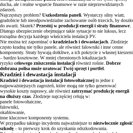
ducha, ale i realne wsparcie finansowe w razie nieprzewidzianych
zdarzeń.
Najczęstszy problem?
Uszkodzenia paneli
. Wystarczy silny wiatr,
gradobicie lub nieodpowiedzialne zachowanie osób trzecich, by doszło
do awarii. Skutek?
Przestój w produkcji energii i straty finansowe
.
Dlatego ubezpieczenie obejmujące takie sytuacje to nie luksus, lecz
rozsądna decyzja każdego właściciela instalacji PV.
Nie można też zapominać o
kradzieżach i dewastacjach
. Złodzieje
często kradną nie tylko panele, ale również falowniki i inne cenne
komponenty. Straty bywają dotkliwe, a ich pokrycie z własnej kieszeni
– bardzo kosztowne. W mniej chronionych lokalizacjach
ryzyko
celowego zniszczenia instalacji
również rośnie.
Dobrze
dobrana polisa może uratować Twój sprzęt i portfel
.
Kradzież i dewastacja instalacji
Kradzież i dewastacja instalacji fotowoltaicznej
to jedne z
najpoważniejszych zagrożeń, które mogą nie tylko generować
wysokie koszty naprawy, ale również
zatrzymać produkcję energii
na dłuższy czas
. Złodzieje najczęściej celują w:
panele fotowoltaiczne,
falowniki,
okablowanie,
inne kluczowe komponenty systemu.
W przypadku takiego incydentu najważniejsze to
niezwłocznie zgłosić
szkodę
– to pierwszy krok do uzyskania odszkodowania.