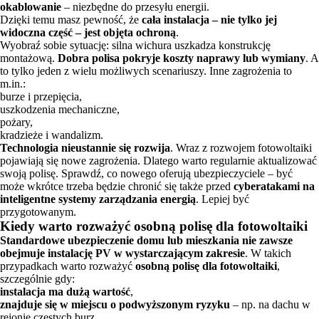
okablowanie
– niezbędne do przesyłu energii.
Dzięki temu masz pewność, że
cała instalacja – nie tylko jej
widoczna część – jest objęta ochroną
.
Wyobraź sobie sytuację: silna wichura uszkadza konstrukcję
montażową.
Dobra polisa pokryje koszty naprawy lub wymiany
. A
to tylko jeden z wielu możliwych scenariuszy. Inne zagrożenia to
m.in.:
burze i przepięcia,
uszkodzenia mechaniczne,
pożary,
kradzieże i wandalizm.
Technologia nieustannie się rozwija
. Wraz z rozwojem fotowoltaiki
pojawiają się nowe zagrożenia. Dlatego warto regularnie aktualizować
swoją polisę. Sprawdź, co nowego oferują ubezpieczyciele – być
może wkrótce trzeba będzie chronić się także przed
cyberatakami na
inteligentne systemy zarządzania energią
. Lepiej być
przygotowanym.
Kiedy warto rozważyć osobną polisę dla fotowoltaiki
Standardowe ubezpieczenie domu lub mieszkania nie zawsze
obejmuje instalację PV w wystarczającym zakresie
. W takich
przypadkach warto rozważyć
osobną polisę dla fotowoltaiki
,
szczególnie gdy:
instalacja ma dużą wartość
,
znajduje się w miejscu o podwyższonym ryzyku
– np. na dachu w
rejonie częstych burz,