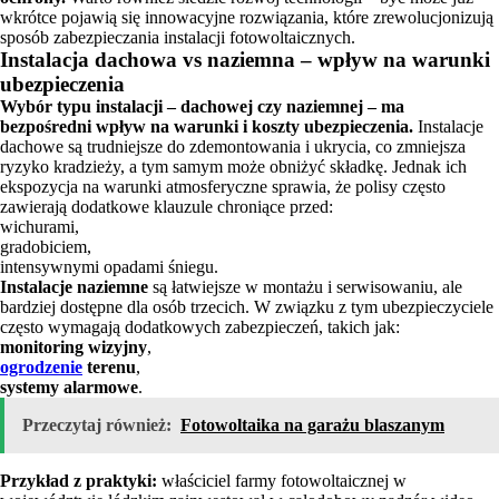
wkrótce pojawią się innowacyjne rozwiązania, które zrewolucjonizują
sposób zabezpieczania instalacji fotowoltaicznych.
Instalacja dachowa vs naziemna – wpływ na warunki
ubezpieczenia
Wybór typu instalacji – dachowej czy naziemnej – ma
bezpośredni wpływ na warunki i koszty ubezpieczenia.
Instalacje
dachowe są trudniejsze do zdemontowania i ukrycia, co zmniejsza
ryzyko kradzieży, a tym samym może obniżyć składkę. Jednak ich
ekspozycja na warunki atmosferyczne sprawia, że polisy często
zawierają dodatkowe klauzule chroniące przed:
wichurami,
gradobiciem,
intensywnymi opadami śniegu.
Instalacje naziemne
są łatwiejsze w montażu i serwisowaniu, ale
bardziej dostępne dla osób trzecich. W związku z tym ubezpieczyciele
często wymagają dodatkowych zabezpieczeń, takich jak:
monitoring wizyjny
,
ogrodzenie
terenu
,
systemy alarmowe
.
Przeczytaj również:
Fotowoltaika na garażu blaszanym
Przykład z praktyki:
właściciel farmy fotowoltaicznej w