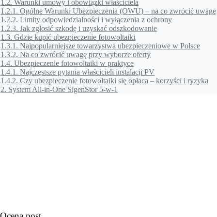
1.2.
Warunki umowy i obowiązki właściciela
1.2.1.
Ogólne Warunki Ubezpieczenia (OWU) – na co zwrócić uwagę
1.2.2.
Limity odpowiedzialności i wyłączenia z ochrony
1.2.3.
Jak zgłosić szkodę i uzyskać odszkodowanie
1.3.
Gdzie kupić ubezpieczenie fotowoltaiki
1.3.1.
Najpopularniejsze towarzystwa ubezpieczeniowe w Polsce
1.3.2.
Na co zwrócić uwagę przy wyborze oferty
1.4.
Ubezpieczenie fotowoltaiki w praktyce
1.4.1.
Najczęstsze pytania właścicieli instalacji PV
1.4.2.
Czy ubezpieczenie fotowoltaiki się opłaca – korzyści i ryzyka
2.
System All-in-One SigenStor 5-w-1
Ocena post