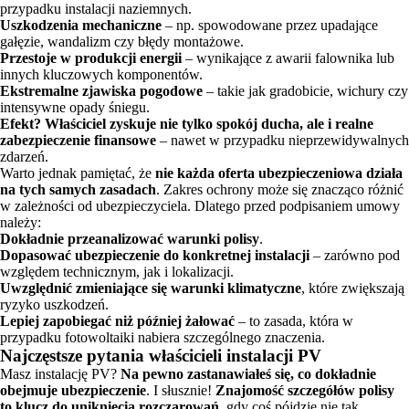
przypadku instalacji naziemnych.
Uszkodzenia mechaniczne
– np. spowodowane przez upadające
gałęzie, wandalizm czy błędy montażowe.
Przestoje w produkcji energii
– wynikające z awarii falownika lub
innych kluczowych komponentów.
Ekstremalne zjawiska pogodowe
– takie jak gradobicie, wichury czy
intensywne opady śniegu.
Efekt? Właściciel zyskuje nie tylko spokój ducha, ale i realne
zabezpieczenie finansowe
– nawet w przypadku nieprzewidywalnych
zdarzeń.
Warto jednak pamiętać, że
nie każda oferta ubezpieczeniowa działa
na tych samych zasadach
. Zakres ochrony może się znacząco różnić
w zależności od ubezpieczyciela. Dlatego przed podpisaniem umowy
należy:
Dokładnie przeanalizować warunki polisy
.
Dopasować ubezpieczenie do konkretnej instalacji
– zarówno pod
względem technicznym, jak i lokalizacji.
Uwzględnić zmieniające się warunki klimatyczne
, które zwiększają
ryzyko uszkodzeń.
Lepiej zapobiegać niż później żałować
– to zasada, która w
przypadku fotowoltaiki nabiera szczególnego znaczenia.
Najczęstsze pytania właścicieli instalacji PV
Masz instalację PV?
Na pewno zastanawiałeś się, co dokładnie
obejmuje ubezpieczenie
. I słusznie!
Znajomość szczegółów polisy
to klucz do uniknięcia rozczarowań
, gdy coś pójdzie nie tak.