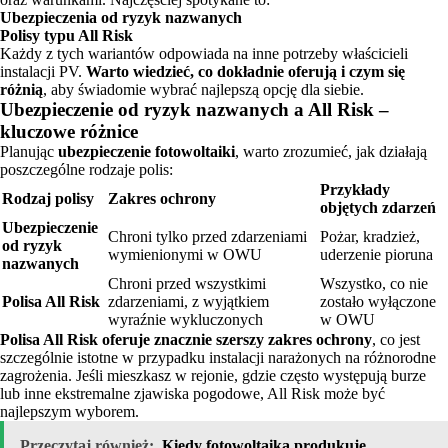
Ubezpieczenia od ryzyk nazwanych
Polisy typu All Risk
Każdy z tych wariantów odpowiada na inne potrzeby właścicieli
instalacji PV.
Warto wiedzieć, co dokładnie oferują i czym się
różnią
, aby świadomie wybrać najlepszą opcję dla siebie.
Ubezpieczenie od ryzyk nazwanych a All Risk –
kluczowe różnice
Planując
ubezpieczenie fotowoltaiki
, warto zrozumieć, jak działają
poszczególne rodzaje polis:
Przykłady
Rodzaj polisy
Zakres ochrony
objętych zdarzeń
Ubezpieczenie
Chroni tylko przed zdarzeniami
Pożar, kradzież,
od ryzyk
wymienionymi w OWU
uderzenie pioruna
nazwanych
Chroni przed wszystkimi
Wszystko, co nie
Polisa All Risk
zdarzeniami, z wyjątkiem
zostało wyłączone
wyraźnie wykluczonych
w OWU
Polisa All Risk oferuje znacznie szerszy zakres ochrony
, co jest
szczególnie istotne w przypadku instalacji narażonych na różnorodne
zagrożenia. Jeśli mieszkasz w rejonie, gdzie często występują burze
lub inne ekstremalne zjawiska pogodowe, All Risk może być
najlepszym wyborem.
Przeczytaj również:
Kiedy fotowoltaika produkuje