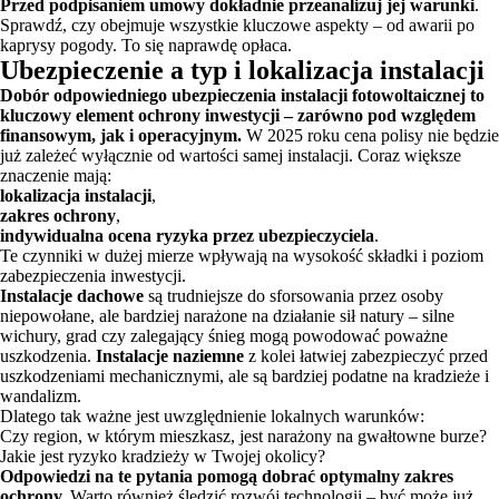
Przed podpisaniem umowy dokładnie przeanalizuj jej warunki
.
Sprawdź, czy obejmuje wszystkie kluczowe aspekty – od awarii po
kaprysy pogody. To się naprawdę opłaca.
Ubezpieczenie a typ i lokalizacja instalacji
Dobór odpowiedniego ubezpieczenia instalacji fotowoltaicznej to
kluczowy element ochrony inwestycji – zarówno pod względem
finansowym, jak i operacyjnym.
W 2025 roku cena polisy nie będzie
już zależeć wyłącznie od wartości samej instalacji. Coraz większe
znaczenie mają:
lokalizacja instalacji
,
zakres ochrony
,
indywidualna ocena ryzyka przez ubezpieczyciela
.
Te czynniki w dużej mierze wpływają na wysokość składki i poziom
zabezpieczenia inwestycji.
Instalacje dachowe
są trudniejsze do sforsowania przez osoby
niepowołane, ale bardziej narażone na działanie sił natury – silne
wichury, grad czy zalegający śnieg mogą powodować poważne
uszkodzenia.
Instalacje naziemne
z kolei łatwiej zabezpieczyć przed
uszkodzeniami mechanicznymi, ale są bardziej podatne na kradzieże i
wandalizm.
Dlatego tak ważne jest uwzględnienie lokalnych warunków:
Czy region, w którym mieszkasz, jest narażony na gwałtowne burze?
Jakie jest ryzyko kradzieży w Twojej okolicy?
Odpowiedzi na te pytania pomogą dobrać optymalny zakres
ochrony.
Warto również śledzić rozwój technologii – być może już