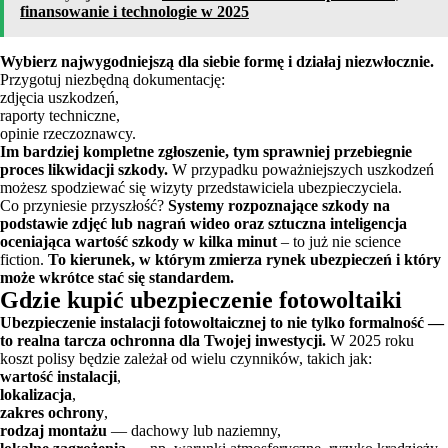
finansowanie i technologie w 2025
Wybierz najwygodniejszą dla siebie formę i działaj niezwłocznie.
Przygotuj niezbędną dokumentację:
zdjęcia uszkodzeń,
raporty techniczne,
opinie rzeczoznawcy.
Im bardziej kompletne zgłoszenie, tym sprawniej przebiegnie
proces likwidacji szkody.
W przypadku poważniejszych uszkodzeń
możesz spodziewać się wizyty przedstawiciela ubezpieczyciela.
Co przyniesie przyszłość?
Systemy rozpoznające szkody na
podstawie zdjęć lub nagrań wideo oraz sztuczna inteligencja
oceniająca wartość szkody w kilka minut
– to już nie science
fiction.
To kierunek, w którym zmierza rynek ubezpieczeń i który
może wkrótce stać się standardem.
Gdzie kupić ubezpieczenie fotowoltaiki
Ubezpieczenie instalacji fotowoltaicznej to nie tylko formalność —
to realna tarcza ochronna dla Twojej inwestycji.
W 2025 roku
koszt polisy będzie zależał od wielu czynników, takich jak:
wartość instalacji
,
lokalizacja
,
zakres ochrony
,
rodzaj montażu
— dachowy lub naziemny,