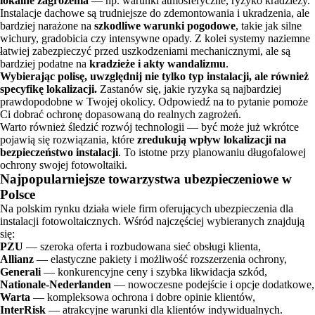
lokalne zagrożenia
— np. warunki atmosferyczne, ryzyko kradzieży.
Instalacje dachowe są trudniejsze do zdemontowania i ukradzenia, ale
bardziej narażone na
szkodliwe warunki pogodowe
, takie jak silne
wichury, gradobicia czy intensywne opady. Z kolei systemy naziemne
łatwiej zabezpieczyć przed uszkodzeniami mechanicznymi, ale są
bardziej podatne na
kradzieże i akty wandalizmu
.
Wybierając polisę, uwzględnij nie tylko typ instalacji, ale również
specyfikę lokalizacji.
Zastanów się, jakie ryzyka są najbardziej
prawdopodobne w Twojej okolicy. Odpowiedź na to pytanie pomoże
Ci dobrać ochronę dopasowaną do realnych zagrożeń.
Warto również śledzić rozwój technologii — być może już wkrótce
pojawią się rozwiązania, które
zredukują wpływ lokalizacji na
bezpieczeństwo instalacji
. To istotne przy planowaniu długofalowej
ochrony swojej fotowoltaiki.
Najpopularniejsze towarzystwa ubezpieczeniowe w
Polsce
Na polskim rynku działa wiele firm oferujących ubezpieczenia dla
instalacji fotowoltaicznych. Wśród najczęściej wybieranych znajdują
się:
PZU
— szeroka oferta i rozbudowana sieć obsługi klienta,
Allianz
— elastyczne pakiety i możliwość rozszerzenia ochrony,
Generali
— konkurencyjne ceny i szybka likwidacja szkód,
Nationale-Nederlanden
— nowoczesne podejście i opcje dodatkowe,
Warta
— kompleksowa ochrona i dobre opinie klientów,
InterRisk
— atrakcyjne warunki dla klientów indywidualnych.