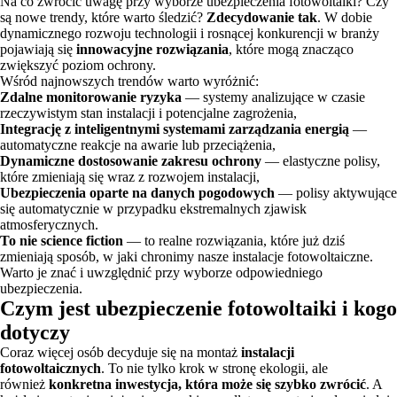
Na co zwrócić uwagę przy wyborze ubezpieczenia fotowoltaiki? Czy
są nowe trendy, które warto śledzić?
Zdecydowanie tak
. W dobie
dynamicznego rozwoju technologii i rosnącej konkurencji w branży
pojawiają się
innowacyjne rozwiązania
, które mogą znacząco
zwiększyć poziom ochrony.
Wśród najnowszych trendów warto wyróżnić:
Zdalne monitorowanie ryzyka
— systemy analizujące w czasie
rzeczywistym stan instalacji i potencjalne zagrożenia,
Integrację z inteligentnymi systemami zarządzania energią
—
automatyczne reakcje na awarie lub przeciążenia,
Dynamiczne dostosowanie zakresu ochrony
— elastyczne polisy,
które zmieniają się wraz z rozwojem instalacji,
Ubezpieczenia oparte na danych pogodowych
— polisy aktywujące
się automatycznie w przypadku ekstremalnych zjawisk
atmosferycznych.
To nie science fiction
— to realne rozwiązania, które już dziś
zmieniają sposób, w jaki chronimy nasze instalacje fotowoltaiczne.
Warto je znać i uwzględnić przy wyborze odpowiedniego
ubezpieczenia.
Czym jest ubezpieczenie fotowoltaiki i kogo
dotyczy
Coraz więcej osób decyduje się na montaż
instalacji
fotowoltaicznych
. To nie tylko krok w stronę ekologii, ale
również
konkretna inwestycja, która może się szybko zwrócić
. A