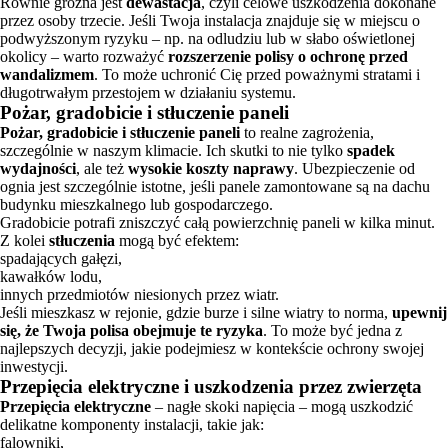
Równie groźna jest
dewastacja
, czyli celowe uszkodzenia dokonane
przez osoby trzecie. Jeśli Twoja instalacja znajduje się w miejscu o
podwyższonym ryzyku – np. na odludziu lub w słabo oświetlonej
okolicy – warto rozważyć
rozszerzenie polisy o ochronę przed
wandalizmem
. To może uchronić Cię przed poważnymi stratami i
długotrwałym przestojem w działaniu systemu.
Pożar, gradobicie i stłuczenie paneli
Pożar, gradobicie i stłuczenie paneli
to realne zagrożenia,
szczególnie w naszym klimacie. Ich skutki to nie tylko
spadek
wydajności
, ale też
wysokie koszty naprawy
. Ubezpieczenie od
ognia jest szczególnie istotne, jeśli panele zamontowane są na dachu
budynku mieszkalnego lub gospodarczego.
Gradobicie potrafi zniszczyć całą powierzchnię paneli w kilka minut.
Z kolei
stłuczenia
mogą być efektem:
spadających gałęzi,
kawałków lodu,
innych przedmiotów niesionych przez wiatr.
Jeśli mieszkasz w rejonie, gdzie burze i silne wiatry to norma,
upewnij
się, że Twoja polisa obejmuje te ryzyka
. To może być jedna z
najlepszych decyzji, jakie podejmiesz w kontekście ochrony swojej
inwestycji.
Przepięcia elektryczne i uszkodzenia przez zwierzęta
Przepięcia elektryczne
– nagłe skoki napięcia – mogą uszkodzić
delikatne komponenty instalacji, takie jak:
falowniki,