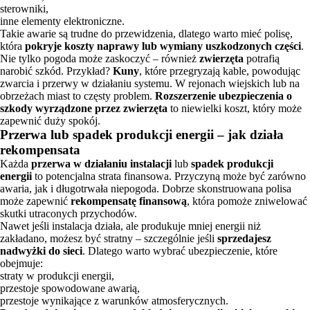
sterowniki,
inne elementy elektroniczne.
Takie awarie są trudne do przewidzenia, dlatego warto mieć polisę,
która
pokryje koszty naprawy lub wymiany uszkodzonych części
.
Nie tylko pogoda może zaskoczyć – również
zwierzęta
potrafią
narobić szkód. Przykład?
Kuny
, które przegryzają kable, powodując
zwarcia i przerwy w działaniu systemu. W rejonach wiejskich lub na
obrzeżach miast to częsty problem.
Rozszerzenie ubezpieczenia o
szkody wyrządzone przez zwierzęta
to niewielki koszt, który może
zapewnić duży spokój.
Przerwa lub spadek produkcji energii – jak działa
rekompensata
Każda
przerwa w działaniu instalacji
lub
spadek produkcji
energii
to potencjalna strata finansowa. Przyczyną może być zarówno
awaria, jak i długotrwała niepogoda. Dobrze skonstruowana polisa
może zapewnić
rekompensatę finansową
, która pomoże zniwelować
skutki utraconych przychodów.
Nawet jeśli instalacja działa, ale produkuje mniej energii niż
zakładano, możesz być stratny – szczególnie jeśli
sprzedajesz
nadwyżki do sieci
. Dlatego warto wybrać ubezpieczenie, które
obejmuje:
straty w produkcji energii,
przestoje spowodowane awarią,
przestoje wynikające z warunków atmosferycznych.