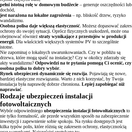
pełni istotną rolę w domowym budżecie
– generuje oszczędności lub
dochód,
jest narażona na lokalne zagrożenia
– np. bliskość drzew, ryzyko
wandalizmu.
Osobna polisa daje większą elastyczność
. Możesz dopasować zakres
ochrony do swojej sytuacji. Oprócz fizycznych uszkodzeń, może ona
obejmować również
straty wynikające z przestojów w produkcji
energii
. Dla właścicieli większych systemów PV to szczególnie
istotne.
Nie zapominaj o lokalnych uwarunkowaniach. Czy w pobliżu są
drzewa, które mogą spaść na instalację? Czy w okolicy zdarzały się
akty wandalizmu?
Odpowiedzi na te pytania pomogą Ci ocenić, czy
osobna polisa to dobry wybór
.
Rynek ubezpieczeń dynamicznie się rozwija
. Pojawiają się nowe,
bardziej elastyczne rozwiązania. Warto z nich korzystać, by Twoja
instalacja była naprawdę dobrze chroniona.
Lepiej zapobiegać niż
naprawiać
.
Rodzaje ubezpieczeń instalacji
fotowoltaicznych
Wybór odpowiedniego
ubezpieczenia instalacji fotowoltaicznych
to
nie tylko formalność, ale przede wszystkim sposób na zabezpieczenie
inwestycji i zapewnienie sobie spokoju. Na rynku dostępnych jest
kilka typów polis, które różnią się zakresem ochrony, elastycznością
oraz warunkami. Najczęściej spotykane to: