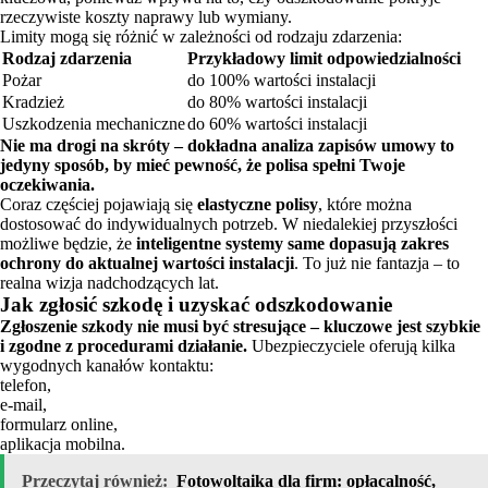
rzeczywiste koszty naprawy lub wymiany.
Limity mogą się różnić w zależności od rodzaju zdarzenia:
Rodzaj zdarzenia
Przykładowy limit odpowiedzialności
Pożar
do 100% wartości instalacji
Kradzież
do 80% wartości instalacji
Uszkodzenia mechaniczne
do 60% wartości instalacji
Nie ma drogi na skróty – dokładna analiza zapisów umowy to
jedyny sposób, by mieć pewność, że polisa spełni Twoje
oczekiwania.
Coraz częściej pojawiają się
elastyczne polisy
, które można
dostosować do indywidualnych potrzeb. W niedalekiej przyszłości
możliwe będzie, że
inteligentne systemy same dopasują zakres
ochrony do aktualnej wartości instalacji
. To już nie fantazja – to
realna wizja nadchodzących lat.
Jak zgłosić szkodę i uzyskać odszkodowanie
Zgłoszenie szkody nie musi być stresujące – kluczowe jest szybkie
i zgodne z procedurami działanie.
Ubezpieczyciele oferują kilka
wygodnych kanałów kontaktu:
telefon,
e-mail,
formularz online,
aplikacja mobilna.
Przeczytaj również:
Fotowoltaika dla firm: opłacalność,