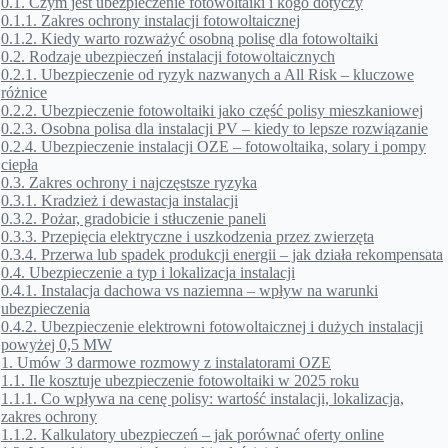
0.1.
Czym jest ubezpieczenie fotowoltaiki i kogo dotyczy
0.1.1.
Zakres ochrony instalacji fotowoltaicznej
0.1.2.
Kiedy warto rozważyć osobną polisę dla fotowoltaiki
0.2.
Rodzaje ubezpieczeń instalacji fotowoltaicznych
0.2.1.
Ubezpieczenie od ryzyk nazwanych a All Risk – kluczowe
różnice
0.2.2.
Ubezpieczenie fotowoltaiki jako część polisy mieszkaniowej
0.2.3.
Osobna polisa dla instalacji PV – kiedy to lepsze rozwiązanie
0.2.4.
Ubezpieczenie instalacji OZE – fotowoltaika, solary i pompy
ciepła
0.3.
Zakres ochrony i najczęstsze ryzyka
0.3.1.
Kradzież i dewastacja instalacji
0.3.2.
Pożar, gradobicie i stłuczenie paneli
0.3.3.
Przepięcia elektryczne i uszkodzenia przez zwierzęta
0.3.4.
Przerwa lub spadek produkcji energii – jak działa rekompensata
0.4.
Ubezpieczenie a typ i lokalizacja instalacji
0.4.1.
Instalacja dachowa vs naziemna – wpływ na warunki
ubezpieczenia
0.4.2.
Ubezpieczenie elektrowni fotowoltaicznej i dużych instalacji
powyżej 0,5 MW
1.
Umów 3 darmowe rozmowy z instalatorami OZE
1.1.
Ile kosztuje ubezpieczenie fotowoltaiki w 2025 roku
1.1.1.
Co wpływa na cenę polisy: wartość instalacji, lokalizacja,
zakres ochrony
1.1.2.
Kalkulatory ubezpieczeń – jak porównać oferty online