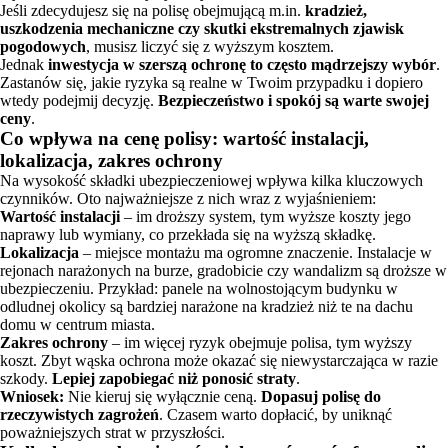
Jeśli zdecydujesz się na polisę obejmującą m.in.
kradzież,
uszkodzenia mechaniczne czy skutki ekstremalnych zjawisk
pogodowych
, musisz liczyć się z wyższym kosztem.
Jednak
inwestycja w szerszą ochronę to często mądrzejszy wybór
.
Zastanów się, jakie ryzyka są realne w Twoim przypadku i dopiero
wtedy podejmij decyzję.
Bezpieczeństwo i spokój są warte swojej
ceny
.
Co wpływa na cenę polisy: wartość instalacji,
lokalizacja, zakres ochrony
Na wysokość składki ubezpieczeniowej wpływa kilka kluczowych
czynników. Oto najważniejsze z nich wraz z wyjaśnieniem:
Wartość instalacji
– im droższy system, tym wyższe koszty jego
naprawy lub wymiany, co przekłada się na wyższą składkę.
Lokalizacja
– miejsce montażu ma ogromne znaczenie. Instalacje w
rejonach narażonych na burze, gradobicie czy wandalizm są droższe w
ubezpieczeniu. Przykład: panele na wolnostojącym budynku w
odludnej okolicy są bardziej narażone na kradzież niż te na dachu
domu w centrum miasta.
Zakres ochrony
– im więcej ryzyk obejmuje polisa, tym wyższy
koszt. Zbyt wąska ochrona może okazać się niewystarczająca w razie
szkody.
Lepiej zapobiegać niż ponosić straty
.
Wniosek:
Nie kieruj się wyłącznie ceną.
Dopasuj polisę do
rzeczywistych zagrożeń
. Czasem warto dopłacić, by uniknąć
poważniejszych strat w przyszłości.