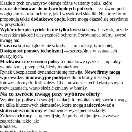
Każde z tych towarzystw oferuje różne warianty polis, które
można
dostosować do indywidualnych potrzeb
— zarówno pod
względem zakresu ochrony, jak i wysokości składki. Niektóre firmy
proponują także
dodatkowe opcje
, które mogą okazać się przydatne
w przyszłości.
Wybór ubezpieczyciela to nie tylko kwestia ceny.
Liczy się przede
wszystkim jakość i elastyczność ochrony. Porównując oferty, zwróć
uwagę na:
Czas reakcji
na zgłoszenie szkody — im krótszy, tym lepiej,
Dostępność pomocy technicznej
— szczególnie w sytuacjach
awaryjnych,
Możliwość rozszerzenia polisy
o dodatkowe ryzyka — np. akty
wandalizmu, przepięcia, błędy montażowe.
Rynek ubezpieczeń dynamicznie się rozwija.
Nowe firmy mogą
wprowadzić innowacyjne podejście
do ochrony instalacji
fotowoltaicznych. Jeśli zależy Ci na nowoczesnych i elastycznych
rozwiązaniach, warto śledzić zmiany w branży.
Na co zwrócić uwagę przy wyborze oferty
Wybierając polisę dla swojej instalacji fotowoltaicznej, zwróć uwagę
na kilka kluczowych elementów, które mogą
zadecydować o
skuteczności ochrony
w momencie wystąpienia szkody:
Zakres ochrony
— upewnij się, że polisa obejmuje najczęstsze
zagrożenia, takie jak:
kradzież,
uszkodzenia mechaniczne,