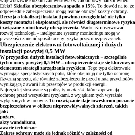
województwie łódzkim zainwestował w całodobowy nadzór wideo.
Efekt?
Składka ubezpieczeniowa spadła o 15%.
To dowód na to, że
odpowiednie zabezpieczenia mogą realnie obniżyć koszty ochrony.
Decyzja o lokalizacji instalacji powinna uwzględniać nie tylko
koszty montażu i eksploatacji, ale również długoterminowe ryzyka
i związane z nimi koszty ubezpieczenia.
Warto też obserwować
rozwój technologii – inteligentne systemy monitoringu mogą w
przyszłości zmienić sposób oceny ryzyka przez ubezpieczycieli.
Ubezpieczenie elektrowni fotowoltaicznej i dużych
instalacji powyżej 0,5 MW
W przypadku dużych instalacji fotowoltaicznych – szczególnie
tych o mocy powyżej 0,5 MW – ubezpieczenie staje się kluczowym
elementem strategii zarządzania ryzykiem.
Tego typu elektrownie
wymagają specjalistycznych polis, które obejmują nie tylko ochronę
fizyczną sprzętu, ale również zabezpieczenie przed utratą przychodów
wynikającą z awarii lub przestojów w produkcji energii.
Najczęściej stosowane są polisy typu
all risk
, które zapewniają
ochronę przed wszystkimi ryzykami, z wyjątkiem tych wyraźnie
wyłączonych w umowie.
To rozwiązanie daje inwestorom poczucie
bezpieczeństwa w obliczu nieprzewidywalnych zdarzeń, takich
jak:
pożary
,
akty wandalizmu
,
awarie techniczne
.
Zakres ochrony może się jednak różnić w zależności od