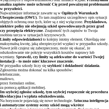
analiza zapisów może uchronić Cię przed poważnymi problemami
w przyszłości.
Najważniejsze informacje zawarte są w
Ogólnych Warunkach
Ubezpieczenia (OWU)
. To tam znajdziesz szczegółowy opis sytuacji
objętych ochroną oraz tych, które są z niej wyłączone.
Przykładowo,
niektóre polisy nie obejmują szkód spowodowanych przez grad
czy przepięcia elektryczne
. Znajomość tych zapisów to Twoja
osobista tarcza w sytuacjach kryzysowych.
Limity odpowiedzialności
to kolejny istotny element. Określają one
maksymalną kwotę, jaką ubezpieczyciel wypłaci w przypadku szkody.
Nawet jeśli czujesz się zabezpieczony, może się okazać, że
odszkodowanie nie pokryje wszystkich kosztów naprawy lub
wymiany.
Sprawdź, czy limity są adekwatne do wartości Twojej
instalacji – to może mieć kluczowe znaczenie.
W przypadku szkody liczy się
szybkość i dokładność działania
.
Zgłoszenia można dokonać na kilka sposobów:
telefonicznie,
mailowo,
przez formularz online,
za pomocą aplikacji mobilnej.
Im szybciej zgłosisz szkodę, tym szybciej rozpocznie się procedura
likwidacyjna i wypłata odszkodowania.
Na horyzoncie pojawiają się nowe technologie.
Sztuczna inteligencja
i automatyczne systemy oceny szkód mogą wkrótce