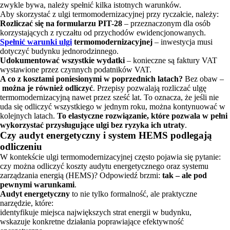
zwykle bywa, należy spełnić kilka istotnych warunków.
Aby skorzystać z ulgi termomodernizacyjnej przy ryczałcie, należy:
Rozliczać się na formularzu PIT-28
– przeznaczonym dla osób
korzystających z ryczałtu od przychodów ewidencjonowanych.
Spełnić warunki ulgi
termomodernizacyjnej
– inwestycja musi
dotyczyć budynku jednorodzinnego.
Udokumentować wszystkie wydatki
– konieczne są faktury VAT
wystawione przez czynnych podatników VAT.
A co z kosztami poniesionymi w poprzednich latach?
Bez obaw –
można je również odliczyć
. Przepisy pozwalają rozliczać ulgę
termomodernizacyjną nawet przez sześć lat. To oznacza, że jeśli nie
uda się odliczyć wszystkiego w jednym roku, można kontynuować w
kolejnych latach.
To elastyczne rozwiązanie, które pozwala w pełni
wykorzystać przysługujące ulgi bez ryzyka ich utraty
.
Czy audyt energetyczny i system HEMS podlegają
odliczeniu
W kontekście ulgi termomodernizacyjnej często pojawia się pytanie:
czy można odliczyć koszty audytu energetycznego oraz systemu
zarządzania energią (HEMS)? Odpowiedź brzmi:
tak – ale pod
pewnymi warunkami
.
Audyt energetyczny
to nie tylko formalność, ale praktyczne
narzędzie, które:
identyfikuje miejsca największych strat energii w budynku,
wskazuje konkretne działania poprawiające efektywność