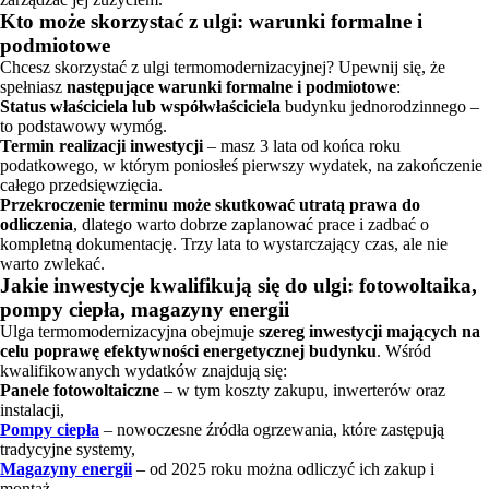
Kto może skorzystać z ulgi: warunki formalne i
podmiotowe
Chcesz skorzystać z ulgi termomodernizacyjnej? Upewnij się, że
spełniasz
następujące warunki formalne i podmiotowe
:
Status właściciela lub współwłaściciela
budynku jednorodzinnego –
to podstawowy wymóg.
Termin realizacji inwestycji
– masz 3 lata od końca roku
podatkowego, w którym poniosłeś pierwszy wydatek, na zakończenie
całego przedsięwzięcia.
Przekroczenie terminu może skutkować utratą prawa do
odliczenia
, dlatego warto dobrze zaplanować prace i zadbać o
kompletną dokumentację. Trzy lata to wystarczający czas, ale nie
warto zwlekać.
Jakie inwestycje kwalifikują się do ulgi: fotowoltaika,
pompy ciepła, magazyny energii
Ulga termomodernizacyjna obejmuje
szereg inwestycji mających na
celu poprawę efektywności energetycznej budynku
. Wśród
kwalifikowanych wydatków znajdują się:
Panele fotowoltaiczne
– w tym koszty zakupu, inwerterów oraz
instalacji,
Pompy ciepła
– nowoczesne źródła ogrzewania, które zastępują
tradycyjne systemy,
Magazyny energii
– od 2025 roku można odliczyć ich zakup i
montaż,