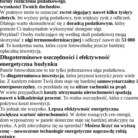
formy rozliczenia podatkowego
,
wysokości Twoich dochodów
.
W praktyce może to oznaczać
zwrot sięgający nawet kilku tysięcy
złotych
. Im wyższy próg podatkowy, tym większy zysk z odliczeń.
Dlatego warto skonsultować się z
doradcą podatkowym
, który
pomoże Ci maksymalnie wykorzystać dostępne ulgi.
Przykład? Osoby rozliczające się według skali podatkowej mogą
skorzystać z
ulgi termomodernizacyjnej
i odliczyć nawet do
53 000
zł
. To konkretna suma, która czyni fotowoltaikę jeszcze bardziej
opłacalną inwestycją.
Długoterminowe oszczędności i efektywność
energetyczna budynku
Panele fotowoltaiczne to nie tylko jednorazowa ulga podatkowa.
To
długoterminowa inwestycja
, która przynosi korzyści przez wiele
lat. Z każdym rokiem Twój dom staje się bardziej
samowystarczalny i
energooszczędny
, co przekłada się na
niższe rachunki za prąd
.
W wielu przypadkach
koszty utrzymania nieruchomości spadają
nawet o kilkadziesiąt procent
. To realna oszczędność, która z czasem
pokrywa koszt inwestycji.
To jednak nie wszystko.
Lepsza efektywność energetyczna
zwiększa wartość nieruchomości
. W dobie rosnących cen energii,
dom wyposażony w panele słoneczne staje się bardziej atrakcyjny na
rynku. A jeśli zdecydujesz się na sprzedaż?
Możesz liczyć na wyższą
cenę – nowoczesne technologie energetyczne naprawdę robią
różnicę
.