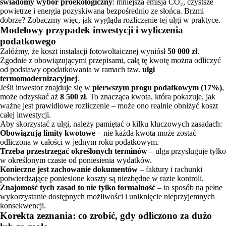
świadomy wybór proekologiczny
: mniejsza emisja CO₂, czystsze
powietrze i energia pozyskiwana bezpośrednio ze słońca. Brzmi
dobrze? Zobaczmy więc, jak wygląda rozliczenie tej ulgi w praktyce.
Modelowy przypadek inwestycji i wyliczenia
podatkowego
Załóżmy, że koszt instalacji fotowoltaicznej wyniósł
50 000 zł
.
Zgodnie z obowiązującymi przepisami, całą tę kwotę można odliczyć
od podstawy opodatkowania w ramach tzw.
ulgi
termomodernizacyjnej
.
Jeśli inwestor znajduje się w
pierwszym progu podatkowym (17%)
,
może odzyskać aż
8 500 zł
. To znacząca kwota, która pokazuje, jak
ważne jest prawidłowe rozliczenie – może ono realnie obniżyć koszt
całej inwestycji.
Aby skorzystać z ulgi, należy pamiętać o kilku kluczowych zasadach:
Obowiązują limity kwotowe
– nie każda kwota może zostać
odliczona w całości w jednym roku podatkowym.
Trzeba przestrzegać określonych terminów
– ulga przysługuje tylko
w określonym czasie od poniesienia wydatków.
Konieczne jest zachowanie dokumentów
– faktury i rachunki
potwierdzające poniesione koszty są niezbędne w razie kontroli.
Znajomość tych zasad to nie tylko formalność
– to sposób na pełne
wykorzystanie dostępnych możliwości i uniknięcie nieprzyjemnych
konsekwencji.
Korekta zeznania: co zrobić, gdy odliczono za dużo