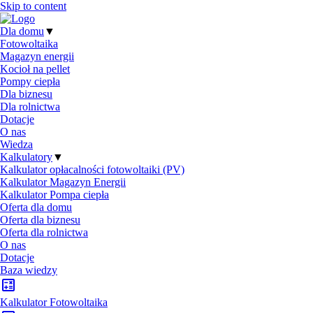
Skip to content
Dla domu
▼
Fotowoltaika
Magazyn energii
Kocioł na pellet
Pompy ciepła
Dla biznesu
Dla rolnictwa
Dotacje
O nas
Wiedza
Kalkulatory
▼
Kalkulator opłacalności fotowoltaiki (PV)
Kalkulator Magazyn Energii
Kalkulator Pompa ciepła
Oferta dla domu
Oferta dla biznesu
Oferta dla rolnictwa
O nas
Dotacje
Baza wiedzy
Kalkulator Fotowoltaika