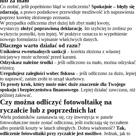
lub za mało
Co zrobić, jeśli popełniono błąd w rozliczeniu?
Spokojnie – błędy się
zdarzają
, a prawo podatkowe przewiduje możliwość ich naprawienia
poprzez korektę złożonego zeznania.
W przypadku odliczenia zbyt dużej lub zbyt małej kwoty,
wystarczy
złożyć poprawioną deklarację
. Im szybciej to zrobisz po
wykryciu pomyłki, tym lepiej. W praktyce oznacza to wypełnienie
nowego formularza i wpisanie właściwych danych.
Dlaczego warto działać od razu?
Unikniesz ewentualnych sankcji
– korekta złożona z własnej
inicjatywy może uchronić przed karami.
Odzyskasz należne środki
– jeśli odliczono za mało, można odzyskać
różnicę.
Uregulujesz zaległości wobec fiskusa
– jeśli odliczono za dużo, lepiej
to naprawić, zanim zrobi to urząd skarbowy.
To prosty krok, który może mieć duże znaczenie dla Twojego
spokoju i bezpieczeństwa finansowego
. Lepiej działać zawczasu, niż
później żałować.
Czy można odliczyć fotowoltaikę na
ryczałcie lub z poprzednich lat
Wielu podatników zastanawia się, czy inwestycja w panele
fotowoltaiczne może zostać odliczona, jeśli rozliczają się ryczałtem
albo ponieśli koszty w latach ubiegłych. Dobra wiadomość?
Tak,
odliczenie fotowoltaiki przy ryczałcie jest możliwe
. Jednak, jak to