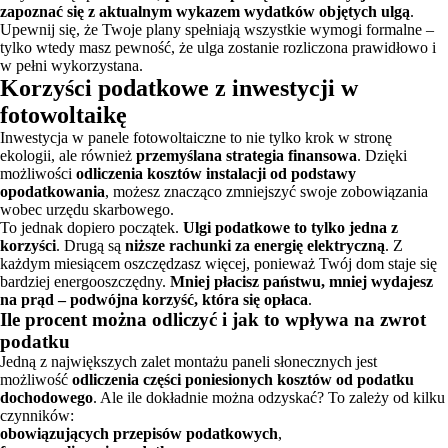
zapoznać się z aktualnym wykazem wydatków objętych ulgą
.
Upewnij się, że Twoje plany spełniają wszystkie wymogi formalne –
tylko wtedy masz pewność, że ulga zostanie rozliczona prawidłowo i
w pełni wykorzystana.
Korzyści podatkowe z inwestycji w
fotowoltaikę
Inwestycja w panele fotowoltaiczne to nie tylko krok w stronę
ekologii, ale również
przemyślana strategia finansowa
. Dzięki
możliwości
odliczenia kosztów instalacji od podstawy
opodatkowania
, możesz znacząco zmniejszyć swoje zobowiązania
wobec urzędu skarbowego.
To jednak dopiero początek.
Ulgi podatkowe to tylko jedna z
korzyści
. Drugą są
niższe rachunki za energię elektryczną
. Z
każdym miesiącem oszczędzasz więcej, ponieważ Twój dom staje się
bardziej energooszczędny.
Mniej płacisz państwu, mniej wydajesz
na prąd – podwójna korzyść, która się opłaca
.
Ile procent można odliczyć i jak to wpływa na zwrot
podatku
Jedną z największych zalet montażu paneli słonecznych jest
możliwość
odliczenia części poniesionych kosztów od podatku
dochodowego
. Ale ile dokładnie można odzyskać? To zależy od kilku
czynników:
obowiązujących przepisów podatkowych
,