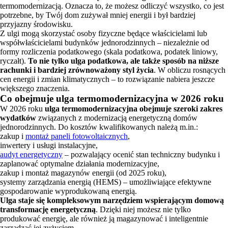
termomodernizacją. Oznacza to, że możesz odliczyć wszystko, co jest
potrzebne, by Twój dom zużywał mniej energii i był bardziej
przyjazny środowisku.
Z ulgi mogą skorzystać osoby fizyczne będące właścicielami lub
współwłaścicielami budynków jednorodzinnych – niezależnie od
formy rozliczenia podatkowego (skala podatkowa, podatek liniowy,
ryczałt).
To nie tylko ulga podatkowa, ale także sposób na niższe
rachunki i bardziej zrównoważony styl życia
. W obliczu rosnących
cen energii i zmian klimatycznych – to rozwiązanie nabiera jeszcze
większego znaczenia.
Co obejmuje ulga termomodernizacyjna w 2026 roku
W 2026 roku
ulga termomodernizacyjna obejmuje szeroki zakres
wydatków
związanych z modernizacją energetyczną domów
jednorodzinnych. Do kosztów kwalifikowanych należą m.in.:
zakup i
montaż paneli fotowoltaicznych
,
inwertery i usługi instalacyjne,
audyt energetyczny
– pozwalający ocenić stan techniczny budynku i
zaplanować optymalne działania modernizacyjne,
zakup i montaż magazynów energii (od 2025 roku),
systemy zarządzania energią (HEMS) – umożliwiające efektywne
gospodarowanie wyprodukowaną energią.
Ulga staje się kompleksowym narzędziem wspierającym domową
transformację energetyczną
. Dzięki niej możesz nie tylko
produkować energię, ale również ją magazynować i inteligentnie
zarządzać jej zużyciem.