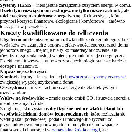
Systemy HEMS
– inteligentne zarządzanie zużyciem energii w domu.
Dzięki tym rozwiązaniom zyskujesz nie tylko niższe rachunki, ale
także większą niezależność energetyczną
. To inwestycja, która
przynosi korzyści finansowe, ekologiczne i komfortowe – zarówno
teraz, jak i w przyszłości.
Koszty kwalifikowane do odliczenia
Ulga termomodernizacyjna
umożliwia odliczenie szerokiego zakresu
wydatków związanych z poprawą efektywności energetycznej domu
jednorodzinnego. Obejmuje nie tylko materiały budowlane, ale
również urządzenia i usługi wspierające modernizację energetyczną.
Dzięki temu inwestycja w nowoczesne technologie staje się bardziej
dostępna finansowo.
Najważniejsze korzyści:
Komfort cieplny
– lepsza izolacja i
nowoczesne systemy grzewcze
zwiększają wygodę użytkowania domu.
Oszczędności
– niższe rachunki za energię dzięki efektywnym
rozwiązaniom.
Wpływ na środowisko
– zmniejszenie emisji CO₂ i zużycia energii z
nieodnawialnych źródeł.
Z ulgi mogą skorzystać
osoby fizyczne będące właścicielami lub
współwłaścicielami domów jednorodzinnych
, które rozliczają się
według skali podatkowej, podatku liniowego lub ryczałtu od
przychodów ewidencjonowanych. To nie tylko realne wsparcie
finansowe dla inwestycji w
odnawialne źródła energii
, ale