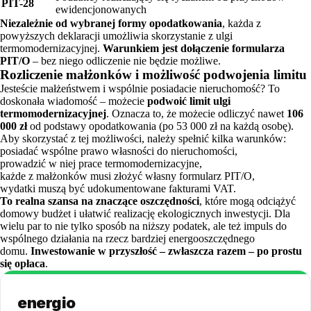
PIT-28
ewidencjonowanych
Niezależnie od wybranej formy opodatkowania
, każda z
powyższych deklaracji umożliwia skorzystanie z ulgi
termomodernizacyjnej.
Warunkiem jest dołączenie formularza
PIT/O
– bez niego odliczenie nie będzie możliwe.
Rozliczenie małżonków i możliwość podwojenia limitu
Jesteście małżeństwem i wspólnie posiadacie nieruchomość? To
doskonała wiadomość – możecie
podwoić limit ulgi
termomodernizacyjnej
. Oznacza to, że możecie odliczyć nawet
106
000 zł
od podstawy opodatkowania (po 53 000 zł na każdą osobę).
Aby skorzystać z tej możliwości, należy spełnić kilka warunków:
posiadać wspólne prawo własności do nieruchomości,
prowadzić w niej prace termomodernizacyjne,
każde z małżonków musi złożyć własny formularz PIT/O,
wydatki muszą być udokumentowane fakturami VAT.
To realna szansa na znaczące oszczędności
, które mogą odciążyć
domowy budżet i ułatwić realizację ekologicznych inwestycji. Dla
wielu par to nie tylko sposób na niższy podatek, ale też impuls do
wspólnego działania na rzecz bardziej energooszczędnego
domu.
Inwestowanie w przyszłość – zwłaszcza razem – po prostu
się opłaca
.
energio