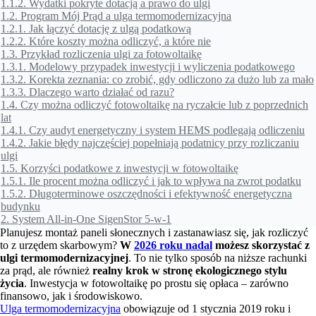
1.1.2.
Wydatki pokryte dotacją a prawo do ulgi
1.2.
Program Mój Prąd a ulga termomodernizacyjna
1.2.1.
Jak łączyć dotację z ulgą podatkową
1.2.2.
Które koszty można odliczyć, a które nie
1.3.
Przykład rozliczenia ulgi za fotowoltaikę
1.3.1.
Modelowy przypadek inwestycji i wyliczenia podatkowego
1.3.2.
Korekta zeznania: co zrobić, gdy odliczono za dużo lub za mało
1.3.3.
Dlaczego warto działać od razu?
1.4.
Czy można odliczyć fotowoltaikę na ryczałcie lub z poprzednich
lat
1.4.1.
Czy audyt energetyczny i system HEMS podlegają odliczeniu
1.4.2.
Jakie błędy najczęściej popełniają podatnicy przy rozliczaniu
ulgi
1.5.
Korzyści podatkowe z inwestycji w fotowoltaikę
1.5.1.
Ile procent można odliczyć i jak to wpływa na zwrot podatku
1.5.2.
Długoterminowe oszczędności i efektywność energetyczna
budynku
2.
System All-in-One SigenStor 5-w-1
Planujesz montaż paneli słonecznych i zastanawiasz się, jak rozliczyć
to z urzędem skarbowym?
W
2026 roku nadal
możesz skorzystać z
ulgi termomodernizacyjnej
. To nie tylko sposób na niższe rachunki
za prąd, ale również
realny krok w stronę ekologicznego stylu
życia
. Inwestycja w fotowoltaikę po prostu się opłaca – zarówno
finansowo, jak i środowiskowo.
Ulga termomodernizacyjna
obowiązuje od 1 stycznia 2019 roku i