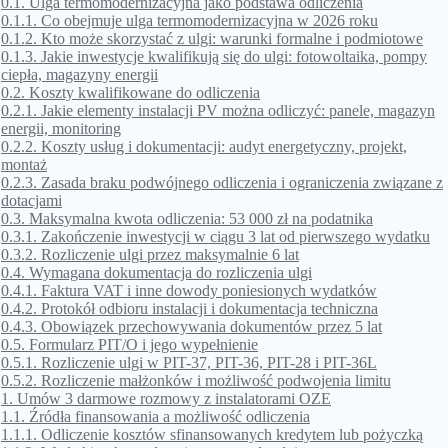
0.1.
Ulga termomodernizacyjna jako podstawa odliczenia
0.1.1.
Co obejmuje ulga termomodernizacyjna w 2026 roku
0.1.2.
Kto może skorzystać z ulgi: warunki formalne i podmiotowe
0.1.3.
Jakie inwestycje kwalifikują się do ulgi: fotowoltaika, pompy
ciepła, magazyny energii
0.2.
Koszty kwalifikowane do odliczenia
0.2.1.
Jakie elementy instalacji PV można odliczyć: panele, magazyn
energii, monitoring
0.2.2.
Koszty usług i dokumentacji: audyt energetyczny, projekt,
montaż
0.2.3.
Zasada braku podwójnego odliczenia i ograniczenia związane z
dotacjami
0.3.
Maksymalna kwota odliczenia: 53 000 zł na podatnika
0.3.1.
Zakończenie inwestycji w ciągu 3 lat od pierwszego wydatku
0.3.2.
Rozliczenie ulgi przez maksymalnie 6 lat
0.4.
Wymagana dokumentacja do rozliczenia ulgi
0.4.1.
Faktura VAT i inne dowody poniesionych wydatków
0.4.2.
Protokół odbioru instalacji i dokumentacja techniczna
0.4.3.
Obowiązek przechowywania dokumentów przez 5 lat
0.5.
Formularz PIT/O i jego wypełnienie
0.5.1.
Rozliczenie ulgi w PIT-37, PIT-36, PIT-28 i PIT-36L
0.5.2.
Rozliczenie małżonków i możliwość podwojenia limitu
1.
Umów 3 darmowe rozmowy z instalatorami OZE
1.1.
Źródła finansowania a możliwość odliczenia
1.1.1.
Odliczenie kosztów sfinansowanych kredytem lub pożyczką