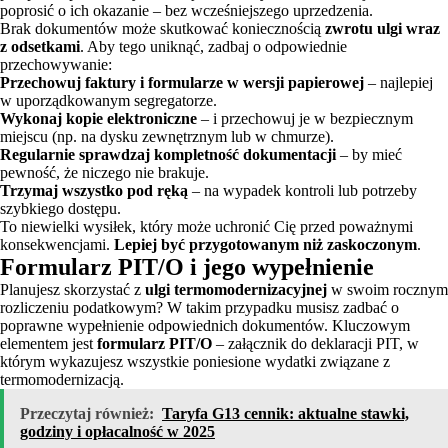
poprosić o ich okazanie – bez wcześniejszego uprzedzenia.
Brak dokumentów może skutkować koniecznością
zwrotu ulgi wraz
z odsetkami
. Aby tego uniknąć, zadbaj o odpowiednie
przechowywanie:
Przechowuj faktury i formularze w wersji papierowej
– najlepiej
w uporządkowanym segregatorze.
Wykonaj kopie elektroniczne
– i przechowuj je w bezpiecznym
miejscu (np. na dysku zewnętrznym lub w chmurze).
Regularnie sprawdzaj kompletność dokumentacji
– by mieć
pewność, że niczego nie brakuje.
Trzymaj wszystko pod ręką
– na wypadek kontroli lub potrzeby
szybkiego dostępu.
To niewielki wysiłek, który może uchronić Cię przed poważnymi
konsekwencjami.
Lepiej być przygotowanym niż zaskoczonym
.
Formularz PIT/O i jego wypełnienie
Planujesz skorzystać z
ulgi termomodernizacyjnej
w swoim rocznym
rozliczeniu podatkowym? W takim przypadku musisz zadbać o
poprawne wypełnienie odpowiednich dokumentów. Kluczowym
elementem jest
formularz PIT/O
– załącznik do deklaracji PIT, w
którym wykazujesz wszystkie poniesione wydatki związane z
termomodernizacją.
Przeczytaj również:
Taryfa G13 cennik: aktualne stawki,
godziny i opłacalność w 2025