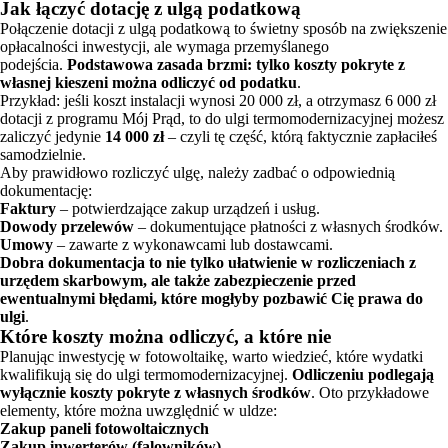
Jak łączyć dotację z ulgą podatkową
Połączenie dotacji z ulgą podatkową to świetny sposób na zwiększenie
opłacalności inwestycji, ale wymaga przemyślanego
podejścia.
Podstawowa zasada brzmi: tylko koszty pokryte z
własnej kieszeni można odliczyć od podatku
.
Przykład: jeśli koszt instalacji wynosi 20 000 zł, a otrzymasz 6 000 zł
dotacji z programu Mój Prąd, to do ulgi termomodernizacyjnej możesz
zaliczyć jedynie
14 000 zł
– czyli tę część, którą faktycznie zapłaciłeś
samodzielnie.
Aby prawidłowo rozliczyć ulgę, należy zadbać o odpowiednią
dokumentację:
Faktury
– potwierdzające zakup urządzeń i usług.
Dowody przelewów
– dokumentujące płatności z własnych środków.
Umowy
– zawarte z wykonawcami lub dostawcami.
Dobra dokumentacja to nie tylko ułatwienie w rozliczeniach z
urzędem skarbowym, ale także zabezpieczenie przed
ewentualnymi błędami, które mogłyby pozbawić Cię prawa do
ulgi
.
Które koszty można odliczyć, a które nie
Planując inwestycję w fotowoltaikę, warto wiedzieć, które wydatki
kwalifikują się do ulgi termomodernizacyjnej.
Odliczeniu podlegają
wyłącznie koszty pokryte z własnych środków
. Oto przykładowe
elementy, które można uwzględnić w uldze:
Zakup paneli fotowoltaicznych
Zakup inwerterów (falowników)