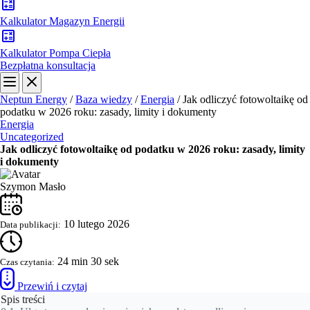
Kalkulator Magazyn Energii
Kalkulator Pompa Ciepła
Bezpłatna konsultacja
Neptun Energy
/
Baza wiedzy
/
Energia
/
Jak odliczyć fotowoltaikę od
podatku w 2026 roku: zasady, limity i dokumenty
Energia
Uncategorized
Jak odliczyć fotowoltaikę od podatku w 2026 roku: zasady, limity
i dokumenty
Szymon Masło
10 lutego 2026
Data publikacji:
24 min 30 sek
Czas czytania:
Przewiń i czytaj
Spis treści