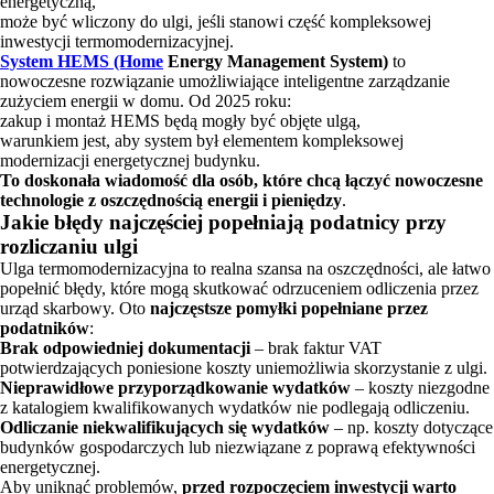
energetyczną,
może być wliczony do ulgi, jeśli stanowi część kompleksowej
inwestycji termomodernizacyjnej.
System HEMS (Home
Energy Management System)
to
nowoczesne rozwiązanie umożliwiające inteligentne zarządzanie
zużyciem energii w domu. Od 2025 roku:
zakup i montaż HEMS będą mogły być objęte ulgą,
warunkiem jest, aby system był elementem kompleksowej
modernizacji energetycznej budynku.
To doskonała wiadomość dla osób, które chcą łączyć nowoczesne
technologie z oszczędnością energii i pieniędzy
.
Jakie błędy najczęściej popełniają podatnicy przy
rozliczaniu ulgi
Ulga termomodernizacyjna to realna szansa na oszczędności, ale łatwo
popełnić błędy, które mogą skutkować odrzuceniem odliczenia przez
urząd skarbowy. Oto
najczęstsze pomyłki popełniane przez
podatników
:
Brak odpowiedniej dokumentacji
– brak faktur VAT
potwierdzających poniesione koszty uniemożliwia skorzystanie z ulgi.
Nieprawidłowe przyporządkowanie wydatków
– koszty niezgodne
z katalogiem kwalifikowanych wydatków nie podlegają odliczeniu.
Odliczanie niekwalifikujących się wydatków
– np. koszty dotyczące
budynków gospodarczych lub niezwiązane z poprawą efektywności
energetycznej.
Aby uniknąć problemów,
przed rozpoczęciem inwestycji warto