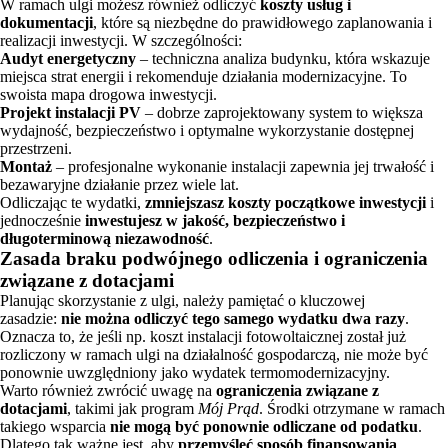
W ramach ulgi możesz również odliczyć
koszty usług i
dokumentacji
, które są niezbędne do prawidłowego zaplanowania i
realizacji inwestycji. W szczególności:
Audyt energetyczny
– techniczna analiza budynku, która wskazuje
miejsca strat energii i rekomenduje działania modernizacyjne. To
swoista mapa drogowa inwestycji.
Projekt instalacji PV
– dobrze zaprojektowany system to większa
wydajność, bezpieczeństwo i optymalne wykorzystanie dostępnej
przestrzeni.
Montaż
– profesjonalne wykonanie instalacji zapewnia jej trwałość i
bezawaryjne działanie przez wiele lat.
Odliczając te wydatki,
zmniejszasz koszty początkowe inwestycji
i
jednocześnie
inwestujesz w jakość, bezpieczeństwo i
długoterminową niezawodność
.
Zasada braku podwójnego odliczenia i ograniczenia
związane z dotacjami
Planując skorzystanie z ulgi, należy pamiętać o kluczowej
zasadzie:
nie można odliczyć tego samego wydatku dwa razy
.
Oznacza to, że jeśli np. koszt instalacji fotowoltaicznej został już
rozliczony w ramach ulgi na działalność gospodarczą, nie może być
ponownie uwzględniony jako wydatek termomodernizacyjny.
Warto również zwrócić uwagę na
ograniczenia związane z
dotacjami
, takimi jak program
Mój Prąd
. Środki otrzymane w ramach
takiego wsparcia
nie mogą być ponownie odliczane od podatku
.
Dlatego tak ważne jest, aby
przemyśleć sposób finansowania