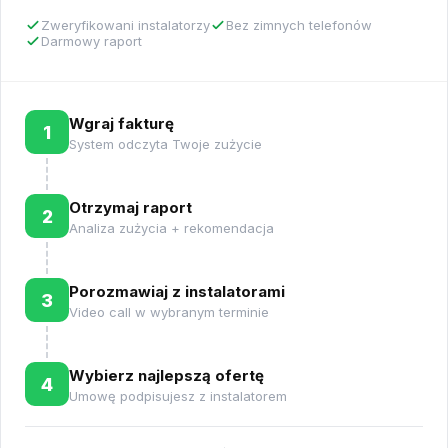
Zweryfikowani instalatorzy
Bez zimnych telefonów
Darmowy raport
Wgraj fakturę
1
System odczyta Twoje zużycie
Otrzymaj raport
2
Analiza zużycia + rekomendacja
Porozmawiaj z instalatorami
3
Video call w wybranym terminie
Wybierz najlepszą ofertę
4
Umowę podpisujesz z instalatorem