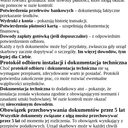
Warto również gromadzić inne dowody płatności, które mogą okazać
się pomocne w razie kontroli:
Potwierdzenia przelewów bankowych
– dokumentują faktyczne
przekazanie środków.
Wydruki z konta
– pokazują historię transakcji.
Potwierdzenia płatności kartą
– uzupełniają dokumentację
finansową.
Dowody zapłaty gotówką (jeśli dopuszczalne)
– z odpowiednim
potwierdzeniem odbioru.
Każdy z tych dokumentów może być przydatny, zwłaszcza gdy urząd
skarbowy zacznie dopytywać o szczegóły.
Im więcej dowodów, tym
lepiej dla Ciebie
.
Protokół odbioru instalacji i dokumentacja techniczna
Choć
protokół odbioru
i
dokumentacja techniczna
nie są
wymagane przepisami, zdecydowanie warto je posiadać. Protokół
potwierdza zakończenie prac, co może rozwiać ewentualne
wątpliwości urzędników.
Dokumentacja techniczna
to dodatkowy atut – pokazuje, że
instalacja została wykonana zgodnie z obowiązującymi normami i
zasadami sztuki budowlanej. W razie kontroli może okazać
się
nieocenionym dowodem
.
Obowiązek przechowywania dokumentów przez 5 lat
Wszystkie dokumenty związane z ulgą musisz przechowywać
przez 5 lat
od momentu jej rozliczenia. To obowiązek wynikający z
przepisów podatkowych. Urząd skarbowy może w każdej chwili