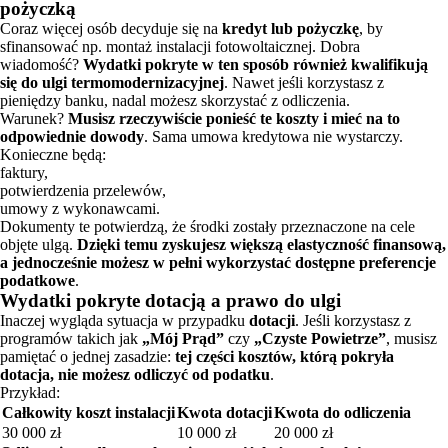
pożyczką
Coraz więcej osób decyduje się na
kredyt lub pożyczkę
, by
sfinansować np. montaż instalacji fotowoltaicznej. Dobra
wiadomość?
Wydatki pokryte w ten sposób również kwalifikują
się do ulgi termomodernizacyjnej
. Nawet jeśli korzystasz z
pieniędzy banku, nadal możesz skorzystać z odliczenia.
Warunek?
Musisz rzeczywiście ponieść te koszty i mieć na to
odpowiednie dowody
. Sama umowa kredytowa nie wystarczy.
Konieczne będą:
faktury,
potwierdzenia przelewów,
umowy z wykonawcami.
Dokumenty te potwierdzą, że środki zostały przeznaczone na cele
objęte ulgą.
Dzięki temu zyskujesz większą elastyczność finansową,
a jednocześnie możesz w pełni wykorzystać dostępne preferencje
podatkowe
.
Wydatki pokryte dotacją a prawo do ulgi
Inaczej wygląda sytuacja w przypadku
dotacji
. Jeśli korzystasz z
programów takich jak
„Mój Prąd”
czy
„Czyste Powietrze”
, musisz
pamiętać o jednej zasadzie:
tej części kosztów, którą pokryła
dotacja, nie możesz odliczyć od podatku
.
Przykład:
Całkowity koszt instalacji
Kwota dotacji
Kwota do odliczenia
30 000 zł
10 000 zł
20 000 zł