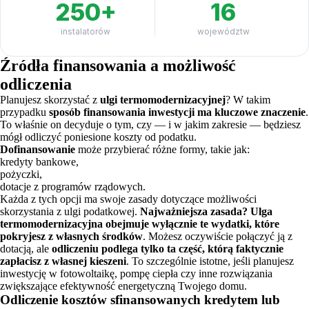
250+
16
instalatorów
województw
Źródła finansowania a możliwość
odliczenia
Planujesz skorzystać z
ulgi termomodernizacyjnej
? W takim
przypadku
sposób finansowania inwestycji ma kluczowe znaczenie
.
To właśnie on decyduje o tym, czy — i w jakim zakresie — będziesz
mógł odliczyć poniesione koszty od podatku.
Dofinansowanie
może przybierać różne formy, takie jak:
kredyty bankowe,
pożyczki,
dotacje z programów rządowych.
Każda z tych opcji ma swoje zasady dotyczące możliwości
skorzystania z ulgi podatkowej.
Najważniejsza zasada? Ulga
termomodernizacyjna obejmuje wyłącznie te wydatki, które
pokryjesz z własnych środków
. Możesz oczywiście połączyć ją z
dotacją, ale
odliczeniu podlega tylko ta część, którą faktycznie
zapłacisz z własnej kieszeni
. To szczególnie istotne, jeśli planujesz
inwestycję w fotowoltaikę, pompę ciepła czy inne rozwiązania
zwiększające efektywność energetyczną Twojego domu.
Odliczenie kosztów sfinansowanych kredytem lub