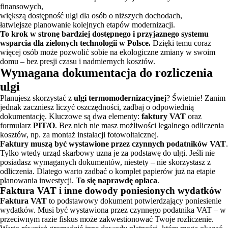
finansowych,
większą dostępność ulgi dla osób o niższych dochodach,
łatwiejsze planowanie kolejnych etapów modernizacji.
To krok w stronę bardziej dostępnego i przyjaznego systemu
wsparcia dla zielonych technologii w Polsce.
Dzięki temu coraz
więcej osób może pozwolić sobie na ekologiczne zmiany w swoim
domu – bez presji czasu i nadmiernych kosztów.
Wymagana dokumentacja do rozliczenia
ulgi
Planujesz skorzystać z
ulgi termomodernizacyjnej
? Świetnie! Zanim
jednak zaczniesz liczyć oszczędności, zadbaj o odpowiednią
dokumentację. Kluczowe są dwa elementy:
faktury VAT
oraz
formularz
PIT/O
. Bez nich nie masz możliwości legalnego odliczenia
kosztów, np. za montaż instalacji fotowoltaicznej.
Faktury muszą być wystawione przez czynnych podatników VAT
.
Tylko wtedy urząd skarbowy uzna je za podstawę do ulgi. Jeśli nie
posiadasz wymaganych dokumentów, niestety – nie skorzystasz z
odliczenia. Dlatego warto zadbać o komplet papierów już na etapie
planowania inwestycji.
To się naprawdę opłaca
.
Faktura VAT i inne dowody poniesionych wydatków
Faktura VAT
to podstawowy dokument potwierdzający poniesienie
wydatków. Musi być wystawiona przez czynnego podatnika VAT – w
przeciwnym razie fiskus może zakwestionować Twoje rozliczenie.