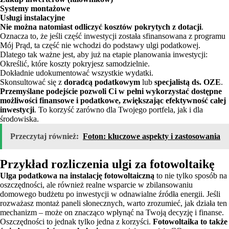
Systemy montażowe
Usługi instalacyjne
Nie można natomiast odliczyć kosztów pokrytych z dotacji
.
Oznacza to, że jeśli część inwestycji została sfinansowana z programu
Mój Prąd, ta część nie wchodzi do podstawy ulgi podatkowej.
Dlatego tak ważne jest, aby już na etapie planowania inwestycji:
Określić, które koszty pokryjesz samodzielnie.
Dokładnie udokumentować wszystkie wydatki.
Skonsultować się z
doradcą podatkowym
lub
specjalistą ds. OZE
.
Przemyślane podejście pozwoli Ci w pełni wykorzystać dostępne
możliwości finansowe i podatkowe, zwiększając efektywność całej
inwestycji
. To korzyść zarówno dla Twojego portfela, jak i dla
środowiska.
Przeczytaj również:
Foton: kluczowe aspekty i zastosowania
Przykład rozliczenia ulgi za fotowoltaikę
Ulga podatkowa na instalację fotowoltaiczną
to nie tylko sposób na
oszczędności, ale również realne wsparcie w zbilansowaniu
domowego budżetu po inwestycji w odnawialne źródła energii. Jeśli
rozważasz montaż paneli słonecznych, warto zrozumieć, jak działa ten
mechanizm – może on znacząco wpłynąć na Twoją decyzję i finanse.
Oszczędności to jednak tylko jedna z korzyści.
Fotowoltaika to także