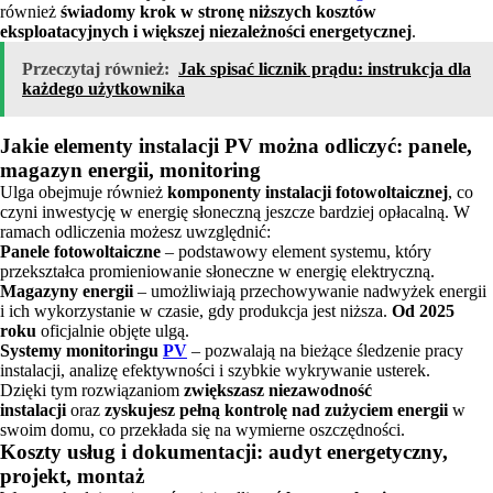
również
świadomy krok w stronę niższych kosztów
eksploatacyjnych i większej niezależności energetycznej
.
Przeczytaj również:
Jak spisać licznik prądu: instrukcja dla
każdego użytkownika
Jakie elementy instalacji PV można odliczyć: panele,
magazyn energii, monitoring
Ulga obejmuje również
komponenty instalacji fotowoltaicznej
, co
czyni inwestycję w energię słoneczną jeszcze bardziej opłacalną. W
ramach odliczenia możesz uwzględnić:
Panele fotowoltaiczne
– podstawowy element systemu, który
przekształca promieniowanie słoneczne w energię elektryczną.
Magazyny energii
– umożliwiają przechowywanie nadwyżek energii
i ich wykorzystanie w czasie, gdy produkcja jest niższa.
Od 2025
roku
oficjalnie objęte ulgą.
Systemy monitoringu
PV
– pozwalają na bieżące śledzenie pracy
instalacji, analizę efektywności i szybkie wykrywanie usterek.
Dzięki tym rozwiązaniom
zwiększasz niezawodność
instalacji
oraz
zyskujesz pełną kontrolę nad zużyciem energii
w
swoim domu, co przekłada się na wymierne oszczędności.
Koszty usług i dokumentacji: audyt energetyczny,
projekt, montaż