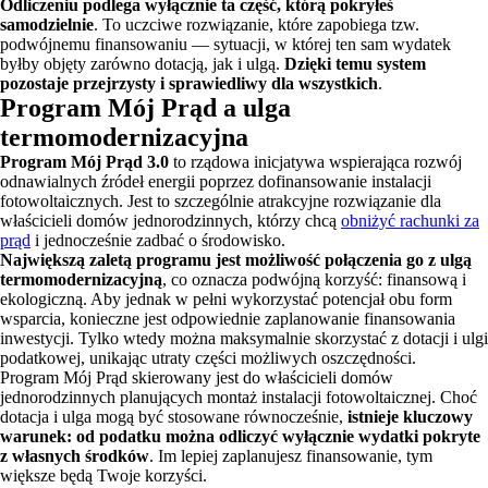
Odliczeniu podlega wyłącznie ta część, którą pokryłeś
samodzielnie
. To uczciwe rozwiązanie, które zapobiega tzw.
podwójnemu finansowaniu — sytuacji, w której ten sam wydatek
byłby objęty zarówno dotacją, jak i ulgą.
Dzięki temu system
pozostaje przejrzysty i sprawiedliwy dla wszystkich
.
Program Mój Prąd a ulga
termomodernizacyjna
Program Mój Prąd 3.0
to rządowa inicjatywa wspierająca rozwój
odnawialnych źródeł energii poprzez dofinansowanie instalacji
fotowoltaicznych. Jest to szczególnie atrakcyjne rozwiązanie dla
właścicieli domów jednorodzinnych, którzy chcą
obniżyć rachunki za
prąd
i jednocześnie zadbać o środowisko.
Największą zaletą programu jest możliwość połączenia go z ulgą
termomodernizacyjną
, co oznacza podwójną korzyść: finansową i
ekologiczną. Aby jednak w pełni wykorzystać potencjał obu form
wsparcia, konieczne jest odpowiednie zaplanowanie finansowania
inwestycji. Tylko wtedy można maksymalnie skorzystać z dotacji i ulgi
podatkowej, unikając utraty części możliwych oszczędności.
Program Mój Prąd skierowany jest do właścicieli domów
jednorodzinnych planujących montaż instalacji fotowoltaicznej. Choć
dotacja i ulga mogą być stosowane równocześnie,
istnieje kluczowy
warunek: od podatku można odliczyć wyłącznie wydatki pokryte
z własnych środków
. Im lepiej zaplanujesz finansowanie, tym
większe będą Twoje korzyści.