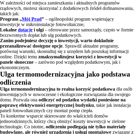
W zależności od miejsca zamieszkania i aktualnych programów
rządowych, możesz skorzystać z dodatkowych źródeł dofinansowania,
takich jak:
Program „
Mój Prąd
”
– ogólnopolski program wspierający
inwestycje w mikroinstalacje fotowoltaiczne,
Lokalne
dotacje
i ulgi
– oferowane przez samorządy, często w formie
bezzwrotnych dopłat lub ulg podatkowych.
Zanim podejmiesz decyzję o inwestycji, warto dokładnie
przeanalizować dostępne opcje
. Sprawdź aktualne programy,
porównaj warunki, skonsultuj się z urzędem lub poszukaj informacji
online. Dzięki temu
zmaksymalizujesz korzyści z inwestycji w
panele słoneczne
– zarówno pod względem podatkowym, jak i
ekonomicznym.
Ulga termomodernizacyjna jako podstawa
odliczenia
Ulga termomodernizacyjna to realna korzyść podatkowa
dla osób
inwestujących w nowoczesne i ekologiczne rozwiązania dla swojego
domu. Pozwala ona
odliczyć od podatku wydatki poniesione na
poprawę efektywności energetycznej budynku
, takie jak instalacja
paneli fotowoltaicznych czy montaż pomp ciepła.
To konkretne wsparcie skierowane do właścicieli domów
jednorodzinnych, którzy chcą obniżyć koszty inwestycji w zielone
technologie. Co istotne,
odliczeniu podlegają nie tylko materiały
budowlane, ale również urządzenia i usługi montażowe
związane z