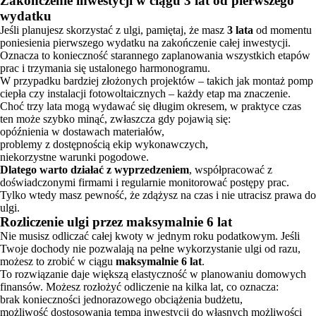
Zakończenie inwestycji w ciągu 3 lat od pierwszego
wydatku
Jeśli planujesz skorzystać z ulgi, pamiętaj, że masz
3 lata
od momentu
poniesienia pierwszego wydatku na zakończenie całej inwestycji.
Oznacza to konieczność starannego zaplanowania wszystkich etapów
prac i trzymania się ustalonego harmonogramu.
W przypadku bardziej złożonych projektów – takich jak montaż pomp
ciepła czy instalacji fotowoltaicznych – każdy etap ma znaczenie.
Choć trzy lata mogą wydawać się długim okresem, w praktyce czas
ten może szybko minąć, zwłaszcza gdy pojawią się:
opóźnienia w dostawach materiałów,
problemy z dostępnością ekip wykonawczych,
niekorzystne warunki pogodowe.
Dlatego warto działać z wyprzedzeniem
, współpracować z
doświadczonymi firmami i regularnie monitorować postępy prac.
Tylko wtedy masz pewność, że zdążysz na czas i nie utracisz prawa do
ulgi.
Rozliczenie ulgi przez maksymalnie 6 lat
Nie musisz odliczać całej kwoty w jednym roku podatkowym. Jeśli
Twoje dochody nie pozwalają na pełne wykorzystanie ulgi od razu,
możesz to zrobić w ciągu
maksymalnie 6 lat
.
To rozwiązanie daje większą elastyczność w planowaniu domowych
finansów. Możesz rozłożyć odliczenie na kilka lat, co oznacza:
brak konieczności jednorazowego obciążenia budżetu,
możliwość dostosowania tempa inwestycji do własnych możliwości