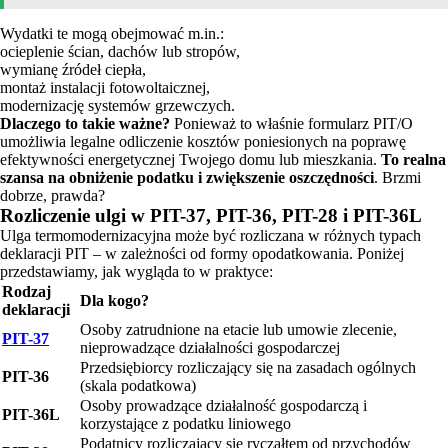
Wydatki te mogą obejmować m.in.:
ocieplenie ścian, dachów lub stropów,
wymianę źródeł ciepła,
montaż instalacji fotowoltaicznej,
modernizację systemów grzewczych.
Dlaczego to takie ważne?
Ponieważ to właśnie formularz PIT/O
umożliwia legalne odliczenie kosztów poniesionych na poprawę
efektywności energetycznej Twojego domu lub mieszkania.
To realna
szansa na obniżenie podatku i zwiększenie oszczędności
. Brzmi
dobrze, prawda?
Rozliczenie ulgi w PIT-37, PIT-36, PIT-28 i PIT-36L
Ulga termomodernizacyjna może być rozliczana w różnych typach
deklaracji PIT – w zależności od formy opodatkowania. Poniżej
przedstawiamy, jak wygląda to w praktyce:
Rodzaj
Dla kogo?
deklaracji
Osoby zatrudnione na etacie lub umowie zlecenie,
PIT-37
nieprowadzące działalności gospodarczej
Przedsiębiorcy rozliczający się na zasadach ogólnych
PIT-36
(skala podatkowa)
Osoby prowadzące działalność gospodarczą i
PIT-36L
korzystające z podatku liniowego
Podatnicy rozliczający się ryczałtem od przychodów