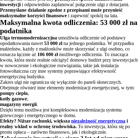
inwestycji
i odpowiednio zaplanować połączenie ulgi z dotacjami.
Przemyślane działanie zgodne z przepisami może przynieść
maksymalne korzyści finansowe
i zapewnić spokój na lata.
Maksymalna kwota odliczenia: 53 000 zł na
podatnika
Ulga termomodernizacyjna
umożliwia odliczenie od podstawy
opodatkowania nawet
53 000 zł
na jednego podatnika. W przypadku
małżeństw, każdy z małżonków może skorzystać z ulgi osobno, co
oznacza łącznie aż
106 000 zł
możliwego odliczenia. To znacząca
kwota, która może realnie odciążyć domowy budżet przy inwestycjach
w nowoczesne i ekologiczne rozwiązania, takie jak instalacja
fotowoltaiczna czy inne systemy poprawiające efektywność
energetyczną budynku.
Zakres ulgi nie ogranicza się wyłącznie do paneli słonecznych.
Obejmuje również inne elementy modernizacji energetycznej, w tym:
pompy ciepła
,
kotły gazowe
,
magazyny energii
.
Dzięki temu możliwa jest kompleksowa modernizacja systemu
grzewczego i energetycznego w domu.
Efekty? Niższe rachunki, większa
niezależność energetyczna
i
realny wkład w ochronę środowiska.
To inwestycja, która się po
prostu opłaca – zarówno finansowo, jak i ekologicznie.