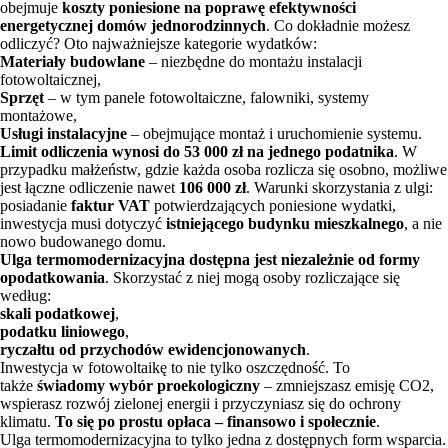
obejmuje
koszty poniesione na poprawę efektywności
energetycznej domów jednorodzinnych
. Co dokładnie możesz
odliczyć? Oto najważniejsze kategorie wydatków:
Materiały budowlane
– niezbędne do montażu instalacji
fotowoltaicznej,
Sprzęt
– w tym panele fotowoltaiczne, falowniki, systemy
montażowe,
Usługi instalacyjne
– obejmujące montaż i uruchomienie systemu.
Limit odliczenia wynosi do 53 000 zł na jednego podatnika
. W
przypadku małżeństw, gdzie każda osoba rozlicza się osobno, możliwe
jest łączne odliczenie nawet
106 000 zł
. Warunki skorzystania z ulgi:
posiadanie
faktur VAT
potwierdzających poniesione wydatki,
inwestycja musi dotyczyć
istniejącego budynku mieszkalnego
, a nie
nowo budowanego domu.
Ulga termomodernizacyjna dostępna jest niezależnie od formy
opodatkowania
. Skorzystać z niej mogą osoby rozliczające się
według:
skali podatkowej
,
podatku liniowego
,
ryczałtu od przychodów ewidencjonowanych
.
Inwestycja w fotowoltaikę to nie tylko oszczędność. To
także
świadomy wybór proekologiczny
– zmniejszasz emisję CO2,
wspierasz rozwój zielonej energii i przyczyniasz się do ochrony
klimatu.
To się po prostu opłaca – finansowo i społecznie
.
Ulga termomodernizacyjna to tylko jedna z dostępnych form wsparcia.